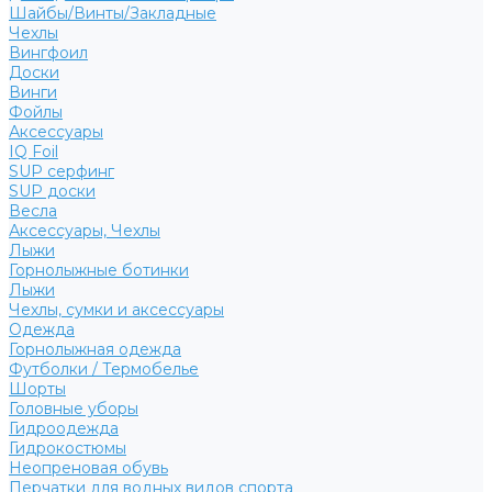
Шайбы/Винты/Закладные
Чехлы
Вингфоил
Доски
Винги
Фойлы
Аксессуары
IQ Foil
SUP серфинг
SUP доски
Весла
Аксессуары, Чехлы
Лыжи
Горнолыжные ботинки
Лыжи
Чехлы, сумки и аксессуары
Одежда
Горнолыжная одежда
Футболки / Термобелье
Шорты
Головные уборы
Гидроодежда
Гидрокостюмы
Неопреновая обувь
Перчатки для водных видов спорта