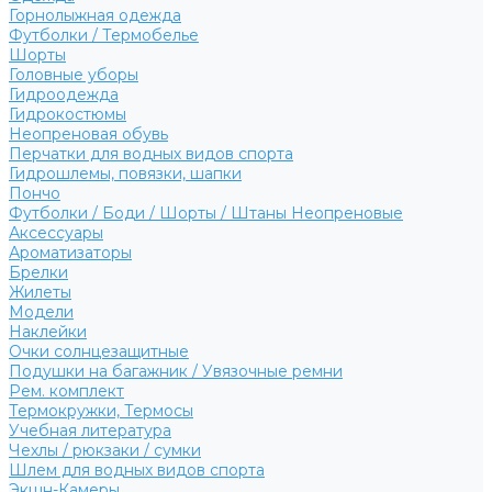
Горнолыжная одежда
Футболки / Термобелье
Шорты
Головные уборы
Гидроодежда
Гидрокостюмы
Неопреновая обувь
Перчатки для водных видов спорта
Гидрошлемы, повязки, шапки
Пончо
Футболки / Боди / Шорты / Штаны Неопреновые
Аксессуары
Ароматизаторы
Брелки
Жилеты
Модели
Наклейки
Очки солнцезащитные
Подушки на багажник / Увязочные ремни
Рем. комплект
Термокружки, Термосы
Учебная литература
Чехлы / рюкзаки / сумки
Шлем для водных видов спорта
Экшн-Камеры