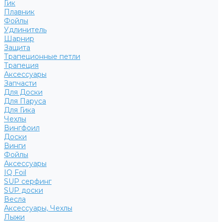
Гик
Плавник
Фойлы
Удлинитель
Шарнир
Защита
Трапеционные петли
Трапеция
Аксессуары
Запчасти
Для Доски
Для Паруса
Для Гика
Чехлы
Вингфоил
Доски
Винги
Фойлы
Аксессуары
IQ Foil
SUP серфинг
SUP доски
Весла
Аксессуары, Чехлы
Лыжи