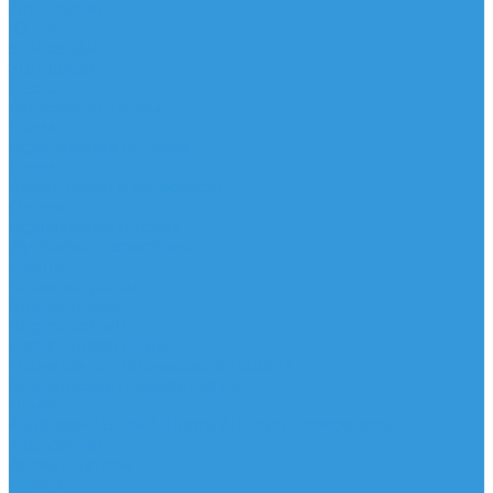
Аксессуары
IQ Foil
SUP серфинг
SUP доски
Весла
Аксессуары, Чехлы
Лыжи
Горнолыжные ботинки
Лыжи
Чехлы, сумки и аксессуары
Одежда
Горнолыжная одежда
Футболки / Термобелье
Шорты
Головные уборы
Гидроодежда
Гидрокостюмы
Неопреновая обувь
Перчатки для водных видов спорта
Гидрошлемы, повязки, шапки
Пончо
Футболки / Боди / Шорты / Штаны Неопреновые
Аксессуары
Ароматизаторы
Брелки