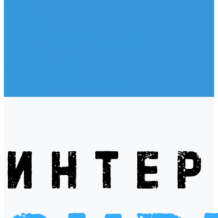
Жилеты
Модели
Наклейки
Очки солнцезащитные
Подушки на багажник / Увязочные ремни
Рем. комплект
Термокружки, Термосы
Учебная литература
Чехлы / рюкзаки / сумки
Шлем для водных видов спорта
Экшн-Камеры