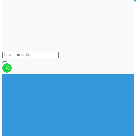
Виндсерфинг
Доски
Паруса
Комплекты
Мачты
Гик
Плавник
Фойлы
Удлинитель
Шарнир
Защита