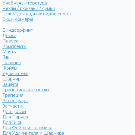
Учебная литература
Чехлы / рюкзаки / сумки
Шлем для водных видов спорта
Экшн-Камеры
...
Виндсерфинг
Доски
Паруса
Комплекты
Мачты
Гик
Плавник
Фойлы
Удлинитель
Шарнир
Защита
Трапеционные петли
Трапеция
Аксессуары
Запчасти
Для Доски
Для Паруса
Для Гика
Для Фойла и Плавника
Для Удлинителя и Шарнира