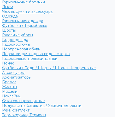
Горнолыжные ботинки
Лыжи
Чехлы, сумки и аксессуары
Одежда
Горнолыжная одежда
Футболки / Термобелье
Шорты
Головные уборы
Гидроодежда
Гидрокостюмы
Неопреновая обувь
Перчатки для водных видов спорта
Гидрошлемы, повязки, шапки
Пончо
Футболки / Боди / Шорты / Штаны Неопреновые
Аксессуары
Ароматизаторы
Брелки
Жилеты
Модели
Наклейки
Очки солнцезащитные
Подушки на багажник / Увязочные ремни
Рем. комплект
Термокружки, Термосы