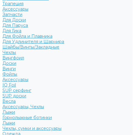
Трапеция
Аксессуары
Запчасти
Для Доски
Для Паруса
Для Гика
Для Фойла и Плавника
Для Удлинителя и Шарнира
Шайбы/Винты/Закладные
Чехлы
Вингфоил
Доски
Винги
Фойлы
Аксессуары
IQ Foil
SUP серфинг
SUP доски
Весла
Аксессуары, Чехлы
Лыжи
Горнолыжные ботинки
Лыжи
Чехлы, сумки и аксессуары
Одежда