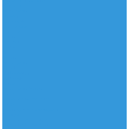
Трапеционные петли
Трапеция
Аксессуары
Запчасти
Для Доски
Для Паруса
Для Гика
Чехлы
Вингфоил
Доски
Винги
Фойлы
Аксессуары
IQ Foil
SUP серфинг
SUP доски
Весла
Аксессуары, Чехлы
Лыжи
Горнолыжные ботинки
Лыжи
Чехлы, сумки и аксессуары
Одежда
Горнолыжная одежда
Футболки / Термобелье