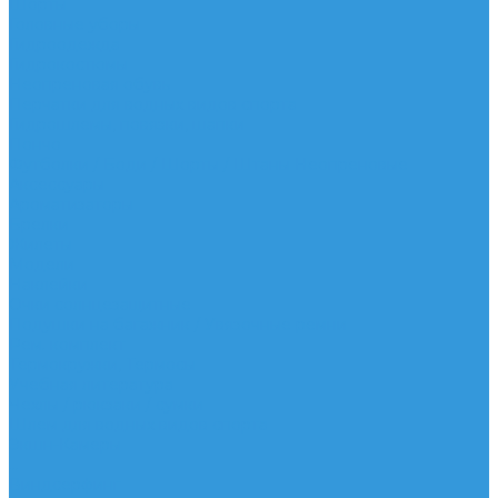
Шорты
Головные уборы
Гидроодежда
Гидрокостюмы
Неопреновая обувь
Перчатки для водных видов спорта
Гидрошлемы, повязки, шапки
Пончо
Футболки / Боди / Шорты / Штаны Неопреновые
Аксессуары
Ароматизаторы
Брелки
Жилеты
Модели
Наклейки
Очки солнцезащитные
Подушки на багажник / Увязочные ремни
Рем. комплект
Термокружки, Термосы
Учебная литература
Чехлы / рюкзаки / сумки
Шлем для водных видов спорта
Экшн-Камеры
...
Виндсерфинг