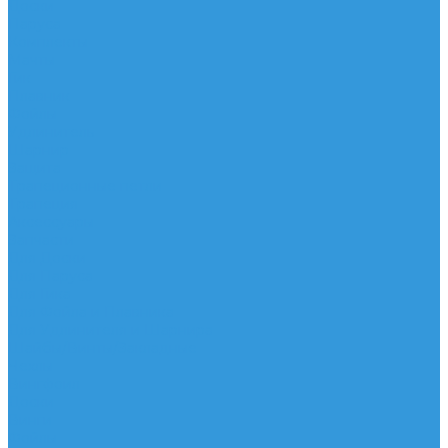
Доски
Паруса
Комплекты
Мачты
Гик
Плавник
Фойлы
Удлинитель
Шарнир
Защита
Трапеционные петли
Трапеция
Аксессуары
Запчасти
Для Доски
Для Паруса
Для Гика
Для Фойла и Плавника
Для Удлинителя и Шарнира
Шайбы/Винты/Закладные
Чехлы
Вингфоил
Доски
Винги
Фойлы