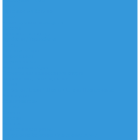
Аксессуары, Чехлы
Лыжи
Горнолыжные ботинки
Лыжи
Чехлы, сумки и аксессуары
Одежда
Горнолыжная одежда
Футболки / Термобелье
Шорты
Головные уборы
Гидроодежда
Гидрокостюмы
Неопреновая обувь
Перчатки для водных видов спорта
Гидрошлемы, повязки, шапки
Пончо
Футболки / Боди / Шорты / Штаны Неопреновые
Аксессуары
Ароматизаторы
Брелки
Жилеты
Модели
Наклейки
Очки солнцезащитные
Подушки на багажник / Увязочные ремни