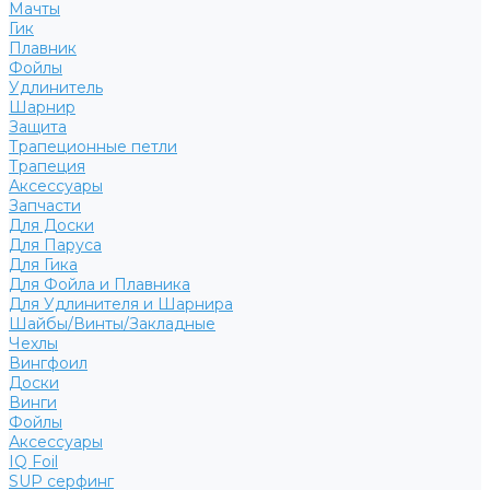
Мачты
Гик
Плавник
Фойлы
Удлинитель
Шарнир
Защита
Трапеционные петли
Трапеция
Аксессуары
Запчасти
Для Доски
Для Паруса
Для Гика
Для Фойла и Плавника
Для Удлинителя и Шарнира
Шайбы/Винты/Закладные
Чехлы
Вингфоил
Доски
Винги
Фойлы
Аксессуары
IQ Foil
SUP серфинг