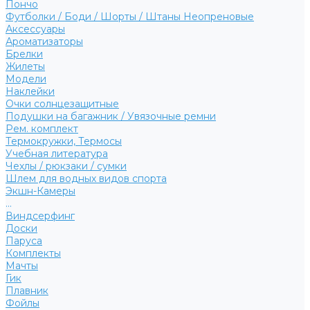
Пончо
Футболки / Боди / Шорты / Штаны Неопреновые
Аксессуары
Ароматизаторы
Брелки
Жилеты
Модели
Наклейки
Очки солнцезащитные
Подушки на багажник / Увязочные ремни
Рем. комплект
Термокружки, Термосы
Учебная литература
Чехлы / рюкзаки / сумки
Шлем для водных видов спорта
Экшн-Камеры
...
Виндсерфинг
Доски
Паруса
Комплекты
Мачты
Гик
Плавник
Фойлы