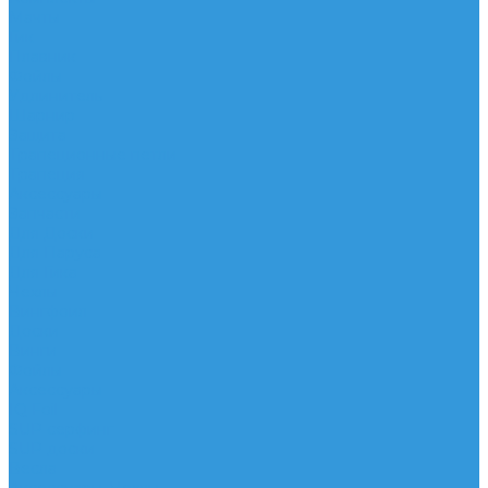
Мачты
Гик
Плавник
Фойлы
Удлинитель
Шарнир
Защита
Трапеционные петли
Трапеция
Аксессуары
Запчасти
Для Доски
Для Паруса
Для Гика
Чехлы
Вингфоил
Доски
Винги
Фойлы
Аксессуары
IQ Foil
SUP серфинг
SUP доски
Весла