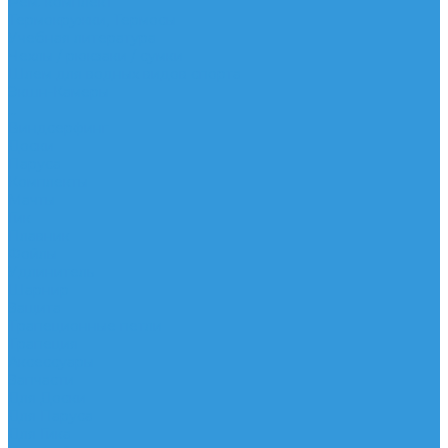
Рем. комплект
Термокружки, Термосы
Учебная литература
Чехлы / рюкзаки / сумки
Шлем для водных видов спорта
Экшн-Камеры
...
Виндсерфинг
Доски
Паруса
Комплекты
Мачты
Гик
Плавник
Фойлы
Удлинитель
Шарнир
Защита
Трапеционные петли
Трапеция
Аксессуары
Запчасти
Для Доски
Для Паруса
Для Гика