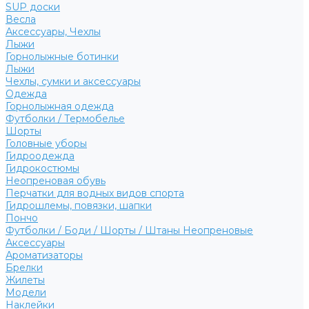
SUP доски
Весла
Аксессуары, Чехлы
Лыжи
Горнолыжные ботинки
Лыжи
Чехлы, сумки и аксессуары
Одежда
Горнолыжная одежда
Футболки / Термобелье
Шорты
Головные уборы
Гидроодежда
Гидрокостюмы
Неопреновая обувь
Перчатки для водных видов спорта
Гидрошлемы, повязки, шапки
Пончо
Футболки / Боди / Шорты / Штаны Неопреновые
Аксессуары
Ароматизаторы
Брелки
Жилеты
Модели
Наклейки