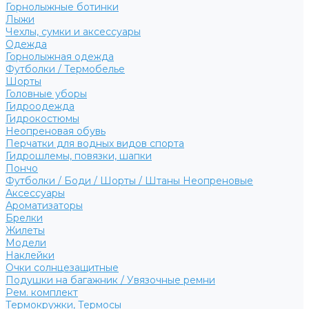
Горнолыжные ботинки
Лыжи
Чехлы, сумки и аксессуары
Одежда
Горнолыжная одежда
Футболки / Термобелье
Шорты
Головные уборы
Гидроодежда
Гидрокостюмы
Неопреновая обувь
Перчатки для водных видов спорта
Гидрошлемы, повязки, шапки
Пончо
Футболки / Боди / Шорты / Штаны Неопреновые
Аксессуары
Ароматизаторы
Брелки
Жилеты
Модели
Наклейки
Очки солнцезащитные
Подушки на багажник / Увязочные ремни
Рем. комплект
Термокружки, Термосы