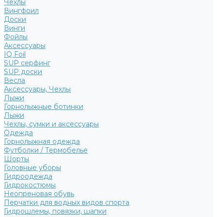
Чехлы
Вингфоил
Доски
Винги
Фойлы
Аксессуары
IQ Foil
SUP серфинг
SUP доски
Весла
Аксессуары, Чехлы
Лыжи
Горнолыжные ботинки
Лыжи
Чехлы, сумки и аксессуары
Одежда
Горнолыжная одежда
Футболки / Термобелье
Шорты
Головные уборы
Гидроодежда
Гидрокостюмы
Неопреновая обувь
Перчатки для водных видов спорта
Гидрошлемы, повязки, шапки