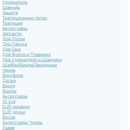
Удлинитель
Шарнир
Защита
Трапеционные петли
Трапеция
Аксессуары
Запчасти
Для Доски
Для Паруса
Для Гика
Для Фойла и Плавника
Для Удлинителя и Шарнира
Шайбы/Винты/Закладные
Чехлы
Вингфоил
Доски
Винги
Фойлы
Аксессуары
IQ Foil
SUP серфинг
SUP доски
Весла
Аксессуары, Чехлы
Лыжи