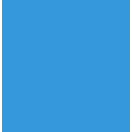
Для Фойла и Плавника
Для Удлинителя и Шарнира
Шайбы/Винты/Закладные
Чехлы
Вингфоил
Доски
Винги
Фойлы
Аксессуары
IQ Foil
SUP серфинг
SUP доски
Весла
Аксессуары, Чехлы
Лыжи
Горнолыжные ботинки
Лыжи
Чехлы, сумки и аксессуары
Одежда
Горнолыжная одежда
Футболки / Термобелье
Шорты
Головные уборы
Гидроодежда
Гидрокостюмы