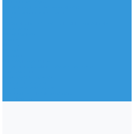
Неопреновая обувь
Перчатки для водных видов спорта
Гидрошлемы, повязки, шапки
Пончо
Футболки / Боди / Шорты / Штаны Неопреновые
Аксессуары
Ароматизаторы
Брелки
Жилеты
Модели
Наклейки
Очки солнцезащитные
Подушки на багажник / Увязочные ремни
Рем. комплект
Термокружки, Термосы
Учебная литература
Чехлы / рюкзаки / сумки
Шлем для водных видов спорта
Экшн-Камеры