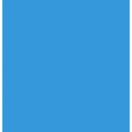
Доски
Паруса
Комплекты
Мачты
Гик
Плавник
Фойлы
Удлинитель
Шарнир
Защита
Трапеционные петли
Трапеция
Аксессуары
Запчасти
Для Доски
Для Паруса
Для Гика
Для Фойла и Плавника
Для Удлинителя и Шарнира
Шайбы/Винты/Закладные
Чехлы
Вингфоил
Доски
Винги
Фойлы