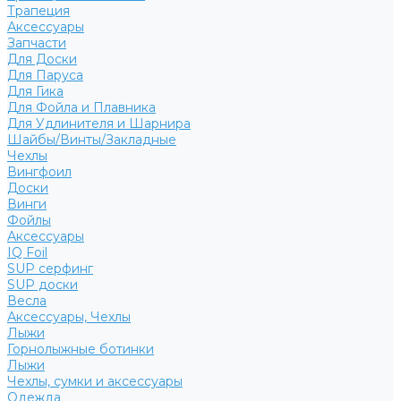
Трапеция
Аксессуары
Запчасти
Для Доски
Для Паруса
Для Гика
Для Фойла и Плавника
Для Удлинителя и Шарнира
Шайбы/Винты/Закладные
Чехлы
Вингфоил
Доски
Винги
Фойлы
Аксессуары
IQ Foil
SUP серфинг
SUP доски
Весла
Аксессуары, Чехлы
Лыжи
Горнолыжные ботинки
Лыжи
Чехлы, сумки и аксессуары
Одежда