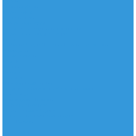
Шорты
Головные уборы
Гидроодежда
Гидрокостюмы
Неопреновая обувь
Перчатки для водных видов спорта
Гидрошлемы, повязки, шапки
Пончо
Футболки / Боди / Шорты / Штаны Неопреновые
Аксессуары
Ароматизаторы
Брелки
Жилеты
Модели
Наклейки
Очки солнцезащитные
Подушки на багажник / Увязочные ремни
Рем. комплект
Термокружки, Термосы
Учебная литература
Чехлы / рюкзаки / сумки
Шлем для водных видов спорта
Экшн-Камеры
...
Виндсерфинг