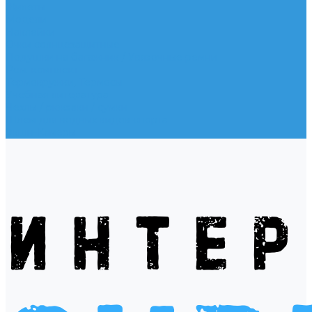
Жилеты
Модели
Наклейки
Очки солнцезащитные
Подушки на багажник / Увязочные ремни
Рем. комплект
Термокружки, Термосы
Учебная литература
Чехлы / рюкзаки / сумки
Шлем для водных видов спорта
Экшн-Камеры