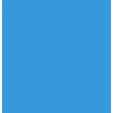
Аксессуары
IQ Foil
SUP серфинг
SUP доски
Весла
Аксессуары, Чехлы
Лыжи
Горнолыжные ботинки
Лыжи
Чехлы, сумки и аксессуары
Одежда
Горнолыжная одежда
Футболки / Термобелье
Шорты
Головные уборы
Гидроодежда
Гидрокостюмы
Неопреновая обувь
Перчатки для водных видов спорта
Гидрошлемы, повязки, шапки
Пончо
Футболки / Боди / Шорты / Штаны Неопреновые
Аксессуары
Ароматизаторы
Брелки