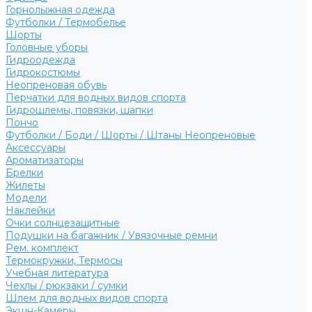
Горнолыжная одежда
Футболки / Термобелье
Шорты
Головные уборы
Гидроодежда
Гидрокостюмы
Неопреновая обувь
Перчатки для водных видов спорта
Гидрошлемы, повязки, шапки
Пончо
Футболки / Боди / Шорты / Штаны Неопреновые
Аксессуары
Ароматизаторы
Брелки
Жилеты
Модели
Наклейки
Очки солнцезащитные
Подушки на багажник / Увязочные ремни
Рем. комплект
Термокружки, Термосы
Учебная литература
Чехлы / рюкзаки / сумки
Шлем для водных видов спорта
Экшн-Камеры