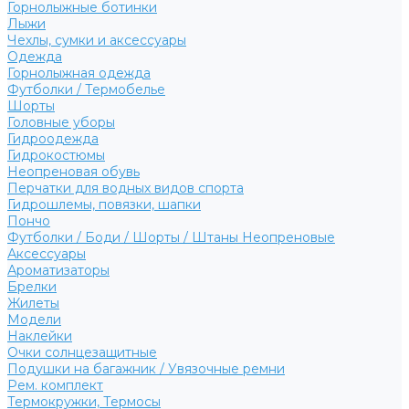
Горнолыжные ботинки
Лыжи
Чехлы, сумки и аксессуары
Одежда
Горнолыжная одежда
Футболки / Термобелье
Шорты
Головные уборы
Гидроодежда
Гидрокостюмы
Неопреновая обувь
Перчатки для водных видов спорта
Гидрошлемы, повязки, шапки
Пончо
Футболки / Боди / Шорты / Штаны Неопреновые
Аксессуары
Ароматизаторы
Брелки
Жилеты
Модели
Наклейки
Очки солнцезащитные
Подушки на багажник / Увязочные ремни
Рем. комплект
Термокружки, Термосы