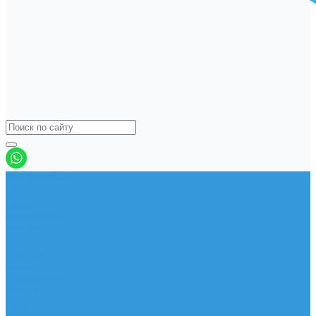
Виндсерфинг
Доски
Паруса
Комплекты
Мачты
Гик
Плавник
Фойлы
Удлинитель
Шарнир
Защита