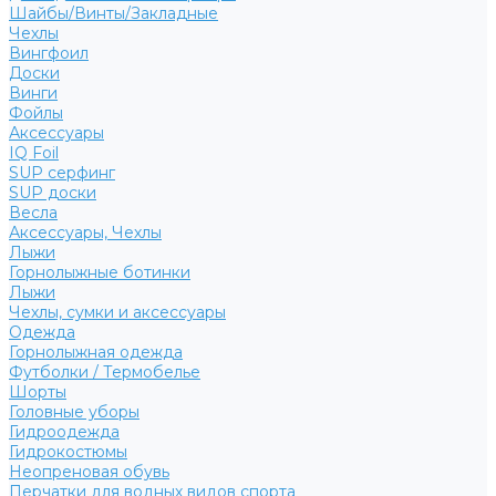
Шайбы/Винты/Закладные
Чехлы
Вингфоил
Доски
Винги
Фойлы
Аксессуары
IQ Foil
SUP серфинг
SUP доски
Весла
Аксессуары, Чехлы
Лыжи
Горнолыжные ботинки
Лыжи
Чехлы, сумки и аксессуары
Одежда
Горнолыжная одежда
Футболки / Термобелье
Шорты
Головные уборы
Гидроодежда
Гидрокостюмы
Неопреновая обувь
Перчатки для водных видов спорта