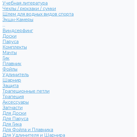
Учебная литература
Чехлы / рюкзаки / сумки
Шлем для водных видов спорта
Экшн-Камеры
...
Виндсерфинг
Доски
Паруса
Комплекты
Мачты
Гик
Плавник
Фойлы
Удлинитель
Шарнир
Защита
Трапеционные петли
Трапеция
Аксессуары
Запчасти
Для Доски
Для Паруса
Для Гика
Для Фойла и Плавника
Для Удлинителя и Шарнира