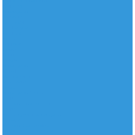
Трапеционные петли
Трапеция
Аксессуары
Запчасти
Для Доски
Для Паруса
Для Гика
Чехлы
Вингфоил
Доски
Винги
Фойлы
Аксессуары
IQ Foil
SUP серфинг
SUP доски
Весла
Аксессуары, Чехлы
Лыжи
Горнолыжные ботинки
Лыжи
Чехлы, сумки и аксессуары
Одежда
Горнолыжная одежда
Футболки / Термобелье