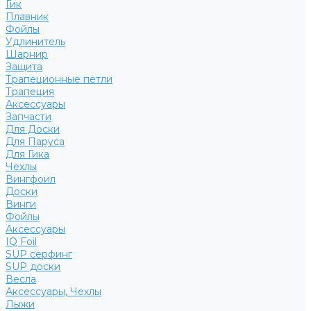
Гик
Плавник
Фойлы
Удлинитель
Шарнир
Защита
Трапеционные петли
Трапеция
Аксессуары
Запчасти
Для Доски
Для Паруса
Для Гика
Чехлы
Вингфоил
Доски
Винги
Фойлы
Аксессуары
IQ Foil
SUP серфинг
SUP доски
Весла
Аксессуары, Чехлы
Лыжи