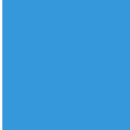
Трапеционные петли
Трапеция
Аксессуары
Запчасти
Для Доски
Для Паруса
Для Гика
Чехлы
Вингфоил
Доски
Винги
Фойлы
Аксессуары
IQ Foil
SUP серфинг
SUP доски
Весла
Аксессуары, Чехлы
Лыжи
Горнолыжные ботинки
Лыжи
Чехлы, сумки и аксессуары
Одежда
Горнолыжная одежда
Футболки / Термобелье