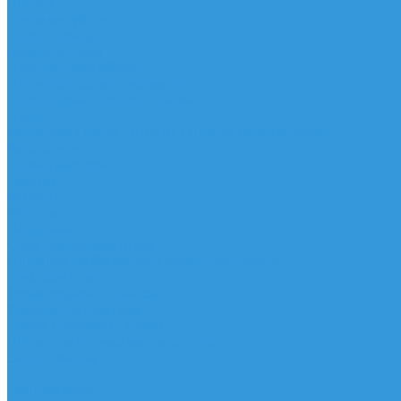
Шорты
Головные уборы
Гидроодежда
Гидрокостюмы
Неопреновая обувь
Перчатки для водных видов спорта
Гидрошлемы, повязки, шапки
Пончо
Футболки / Боди / Шорты / Штаны Неопреновые
Аксессуары
Ароматизаторы
Брелки
Жилеты
Модели
Наклейки
Очки солнцезащитные
Подушки на багажник / Увязочные ремни
Рем. комплект
Термокружки, Термосы
Учебная литература
Чехлы / рюкзаки / сумки
Шлем для водных видов спорта
Экшн-Камеры
...
Виндсерфинг