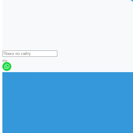
Виндсерфинг
Доски
Паруса
Комплекты
Мачты
Гик
Плавник
Фойлы
Удлинитель
Шарнир
Защита