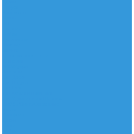
Доски
Паруса
Комплекты
Мачты
Гик
Плавник
Фойлы
Удлинитель
Шарнир
Защита
Трапеционные петли
Трапеция
Аксессуары
Запчасти
Для Доски
Для Паруса
Для Гика
Для Фойла и Плавника
Для Удлинителя и Шарнира
Шайбы/Винты/Закладные
Чехлы
Вингфоил
Доски
Винги
Фойлы