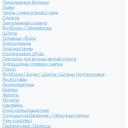
Горнолыжные ботинки
Лыжи
Чехлы, сумки и аксессуары
Одежда
Горнолыжная одежда
Футболки / Термобелье
Шорты
Головные уборы
Гидроодежда
Гидрокостюмы
Неопреновая обувь
Перчатки для водных видов спорта
Гидрошлемы, повязки, шапки
Пончо
Футболки / Боди / Шорты / Штаны Неопреновые
Аксессуары
Ароматизаторы
Брелки
Жилеты
Модели
Наклейки
Очки солнцезащитные
Подушки на багажник / Увязочные ремни
Рем. комплект
Термокружки, Термосы