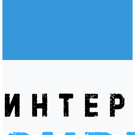
Жилеты
Модели
Наклейки
Очки солнцезащитные
Подушки на багажник / Увязочные ремни
Рем. комплект
Термокружки, Термосы
Учебная литература
Чехлы / рюкзаки / сумки
Шлем для водных видов спорта
Экшн-Камеры