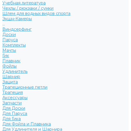
Учебная литература
Чехлы / рюкзаки / сумки
Шлем для водных видов спорта
Экшн-Камеры
...
Виндсерфинг
Доски
Паруса
Комплекты
Мачты
Гик
Плавник
Фойлы
Удлинитель
Шарнир
Защита
Трапеционные петли
Трапеция
Аксессуары
Запчасти
Для Доски
Для Паруса
Для Гика
Для Фойла и Плавника
Для Удлинителя и Шарнира