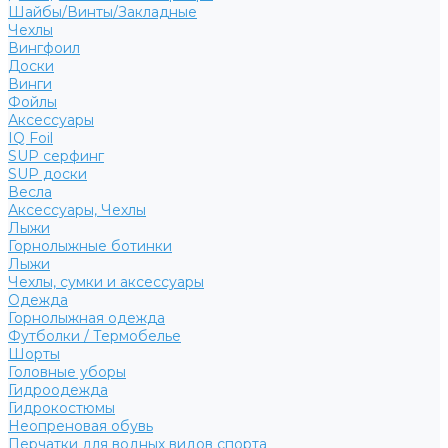
Шайбы/Винты/Закладные
Чехлы
Вингфоил
Доски
Винги
Фойлы
Аксессуары
IQ Foil
SUP серфинг
SUP доски
Весла
Аксессуары, Чехлы
Лыжи
Горнолыжные ботинки
Лыжи
Чехлы, сумки и аксессуары
Одежда
Горнолыжная одежда
Футболки / Термобелье
Шорты
Головные уборы
Гидроодежда
Гидрокостюмы
Неопреновая обувь
Перчатки для водных видов спорта