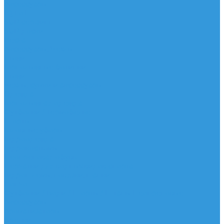
Аксессуары
IQ Foil
SUP серфинг
SUP доски
Весла
Аксессуары, Чехлы
Лыжи
Горнолыжные ботинки
Лыжи
Чехлы, сумки и аксессуары
Одежда
Горнолыжная одежда
Футболки / Термобелье
Шорты
Головные уборы
Гидроодежда
Гидрокостюмы
Неопреновая обувь
Перчатки для водных видов спорта
Гидрошлемы, повязки, шапки
Пончо
Футболки / Боди / Шорты / Штаны Неопреновые
Аксессуары
Ароматизаторы
Брелки