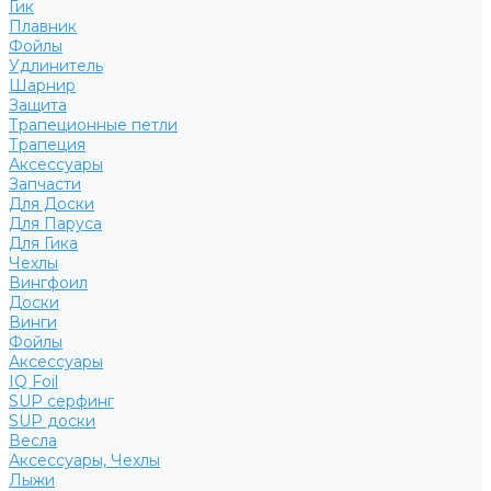
Гик
Плавник
Фойлы
Удлинитель
Шарнир
Защита
Трапеционные петли
Трапеция
Аксессуары
Запчасти
Для Доски
Для Паруса
Для Гика
Чехлы
Вингфоил
Доски
Винги
Фойлы
Аксессуары
IQ Foil
SUP серфинг
SUP доски
Весла
Аксессуары, Чехлы
Лыжи