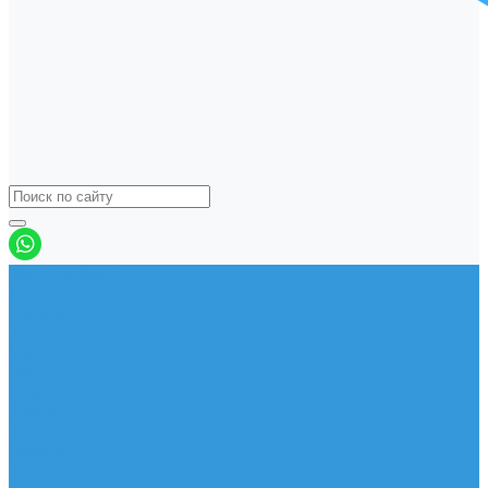
Виндсерфинг
Доски
Паруса
Комплекты
Мачты
Гик
Плавник
Фойлы
Удлинитель
Шарнир
Защита