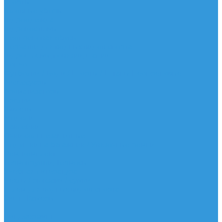
Шорты
Головные уборы
Гидроодежда
Гидрокостюмы
Неопреновая обувь
Перчатки для водных видов спорта
Гидрошлемы, повязки, шапки
Пончо
Футболки / Боди / Шорты / Штаны Неопреновые
Аксессуары
Ароматизаторы
Брелки
Жилеты
Модели
Наклейки
Очки солнцезащитные
Подушки на багажник / Увязочные ремни
Рем. комплект
Термокружки, Термосы
Учебная литература
Чехлы / рюкзаки / сумки
Шлем для водных видов спорта
Экшн-Камеры
...
Виндсерфинг