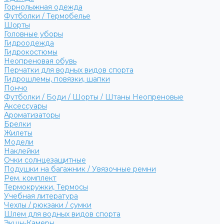
Горнолыжная одежда
Футболки / Термобелье
Шорты
Головные уборы
Гидроодежда
Гидрокостюмы
Неопреновая обувь
Перчатки для водных видов спорта
Гидрошлемы, повязки, шапки
Пончо
Футболки / Боди / Шорты / Штаны Неопреновые
Аксессуары
Ароматизаторы
Брелки
Жилеты
Модели
Наклейки
Очки солнцезащитные
Подушки на багажник / Увязочные ремни
Рем. комплект
Термокружки, Термосы
Учебная литература
Чехлы / рюкзаки / сумки
Шлем для водных видов спорта
Экшн-Камеры