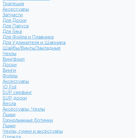
Трапеция
Аксессуары
Запчасти
Для Доски
Для Паруса
Для Гика
Для Фойла и Плавника
Для Удлинителя и Шарнира
Шайбы/Винты/Закладные
Чехлы
Вингфоил
Доски
Винги
Фойлы
Аксессуары
IQ Foil
SUP серфинг
SUP доски
Весла
Аксессуары, Чехлы
Лыжи
Горнолыжные ботинки
Лыжи
Чехлы, сумки и аксессуары
Одежда