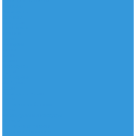
Трапеционные петли
Трапеция
Аксессуары
Запчасти
Для Доски
Для Паруса
Для Гика
Чехлы
Вингфоил
Доски
Винги
Фойлы
Аксессуары
IQ Foil
SUP серфинг
SUP доски
Весла
Аксессуары, Чехлы
Лыжи
Горнолыжные ботинки
Лыжи
Чехлы, сумки и аксессуары
Одежда
Горнолыжная одежда
Футболки / Термобелье