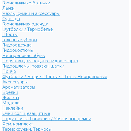
Горнолыжные ботинки
Лыжи
Чехлы, сумки и аксессуары
Одежда
Горнолыжная одежда
Футболки / Термобелье
Шорты
Головные уборы
Гидроодежда
Гидрокостюмы
Неопреновая обувь
Перчатки для водных видов спорта
Гидрошлемы, повязки, шапки
Пончо
Футболки / Боди / Шорты / Штаны Неопреновые
Аксессуары
Ароматизаторы
Брелки
Жилеты
Модели
Наклейки
Очки солнцезащитные
Подушки на багажник / Увязочные ремни
Рем. комплект
Термокружки, Термосы