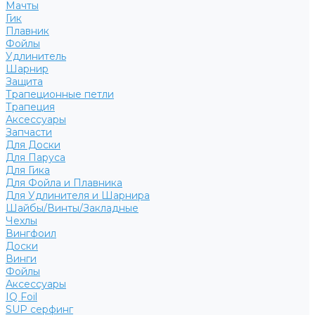
Мачты
Гик
Плавник
Фойлы
Удлинитель
Шарнир
Защита
Трапеционные петли
Трапеция
Аксессуары
Запчасти
Для Доски
Для Паруса
Для Гика
Для Фойла и Плавника
Для Удлинителя и Шарнира
Шайбы/Винты/Закладные
Чехлы
Вингфоил
Доски
Винги
Фойлы
Аксессуары
IQ Foil
SUP серфинг