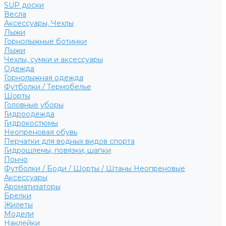
SUP доски
Весла
Аксессуары, Чехлы
Лыжи
Горнолыжные ботинки
Лыжи
Чехлы, сумки и аксессуары
Одежда
Горнолыжная одежда
Футболки / Термобелье
Шорты
Головные уборы
Гидроодежда
Гидрокостюмы
Неопреновая обувь
Перчатки для водных видов спорта
Гидрошлемы, повязки, шапки
Пончо
Футболки / Боди / Шорты / Штаны Неопреновые
Аксессуары
Ароматизаторы
Брелки
Жилеты
Модели
Наклейки