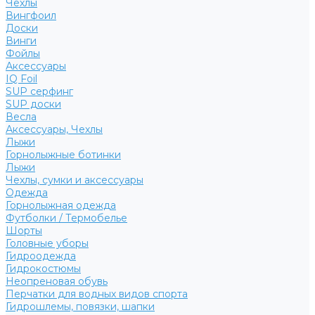
Чехлы
Вингфоил
Доски
Винги
Фойлы
Аксессуары
IQ Foil
SUP серфинг
SUP доски
Весла
Аксессуары, Чехлы
Лыжи
Горнолыжные ботинки
Лыжи
Чехлы, сумки и аксессуары
Одежда
Горнолыжная одежда
Футболки / Термобелье
Шорты
Головные уборы
Гидроодежда
Гидрокостюмы
Неопреновая обувь
Перчатки для водных видов спорта
Гидрошлемы, повязки, шапки