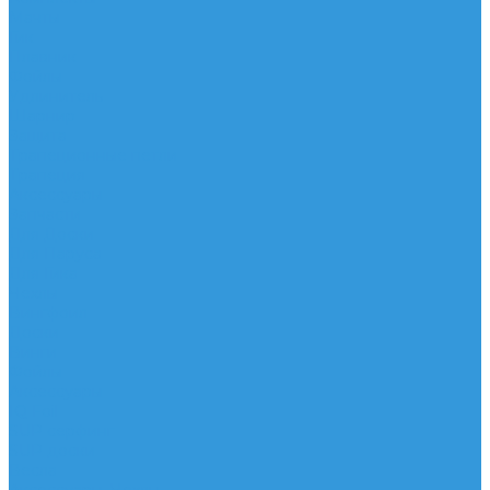
Мачты
Гик
Плавник
Фойлы
Удлинитель
Шарнир
Защита
Трапеционные петли
Трапеция
Аксессуары
Запчасти
Для Доски
Для Паруса
Для Гика
Чехлы
Вингфоил
Доски
Винги
Фойлы
Аксессуары
IQ Foil
SUP серфинг
SUP доски
Весла