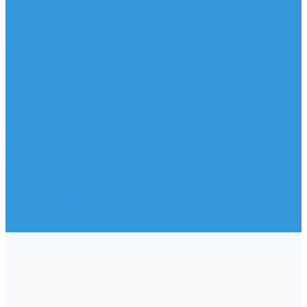
Неопреновая обувь
Перчатки для водных видов спорта
Гидрошлемы, повязки, шапки
Пончо
Футболки / Боди / Шорты / Штаны Неопреновые
Аксессуары
Ароматизаторы
Брелки
Жилеты
Модели
Наклейки
Очки солнцезащитные
Подушки на багажник / Увязочные ремни
Рем. комплект
Термокружки, Термосы
Учебная литература
Чехлы / рюкзаки / сумки
Шлем для водных видов спорта
Экшн-Камеры