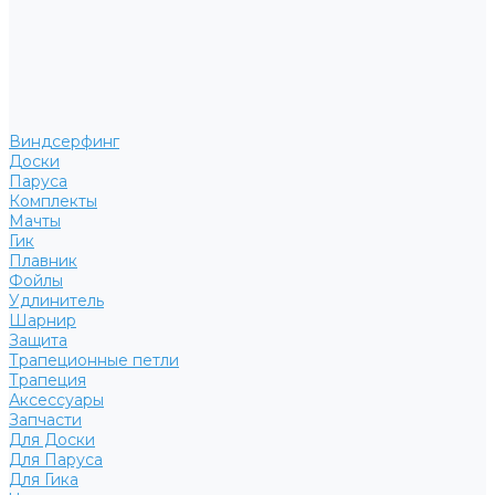
Виндсерфинг
Доски
Паруса
Комплекты
Мачты
Гик
Плавник
Фойлы
Удлинитель
Шарнир
Защита
Трапеционные петли
Трапеция
Аксессуары
Запчасти
Для Доски
Для Паруса
Для Гика