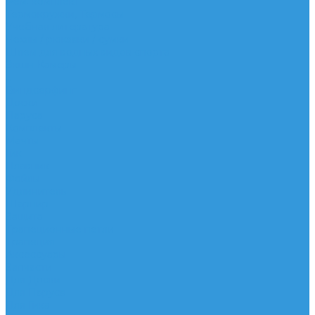
Рем. комплект
Термокружки, Термосы
Учебная литература
Чехлы / рюкзаки / сумки
Шлем для водных видов спорта
Экшн-Камеры
...
Виндсерфинг
Доски
Паруса
Комплекты
Мачты
Гик
Плавник
Фойлы
Удлинитель
Шарнир
Защита
Трапеционные петли
Трапеция
Аксессуары
Запчасти
Для Доски
Для Паруса
Для Гика