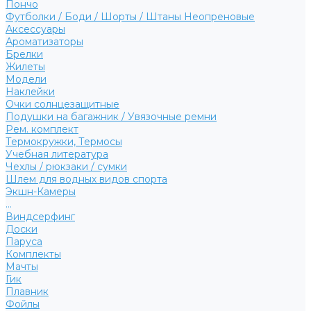
Пончо
Футболки / Боди / Шорты / Штаны Неопреновые
Аксессуары
Ароматизаторы
Брелки
Жилеты
Модели
Наклейки
Очки солнцезащитные
Подушки на багажник / Увязочные ремни
Рем. комплект
Термокружки, Термосы
Учебная литература
Чехлы / рюкзаки / сумки
Шлем для водных видов спорта
Экшн-Камеры
...
Виндсерфинг
Доски
Паруса
Комплекты
Мачты
Гик
Плавник
Фойлы