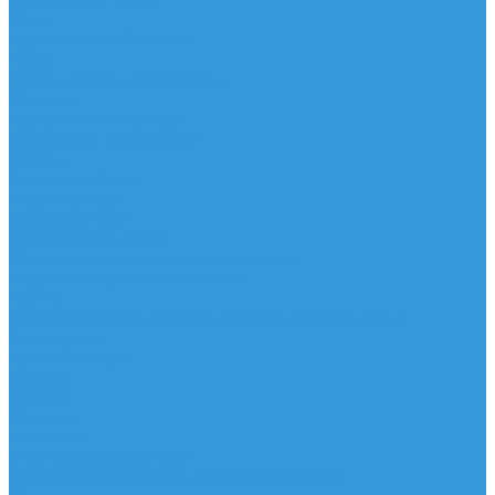
Аксессуары, Чехлы
Лыжи
Горнолыжные ботинки
Лыжи
Чехлы, сумки и аксессуары
Одежда
Горнолыжная одежда
Футболки / Термобелье
Шорты
Головные уборы
Гидроодежда
Гидрокостюмы
Неопреновая обувь
Перчатки для водных видов спорта
Гидрошлемы, повязки, шапки
Пончо
Футболки / Боди / Шорты / Штаны Неопреновые
Аксессуары
Ароматизаторы
Брелки
Жилеты
Модели
Наклейки
Очки солнцезащитные
Подушки на багажник / Увязочные ремни