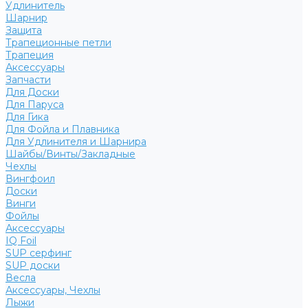
Удлинитель
Шарнир
Защита
Трапеционные петли
Трапеция
Аксессуары
Запчасти
Для Доски
Для Паруса
Для Гика
Для Фойла и Плавника
Для Удлинителя и Шарнира
Шайбы/Винты/Закладные
Чехлы
Вингфоил
Доски
Винги
Фойлы
Аксессуары
IQ Foil
SUP серфинг
SUP доски
Весла
Аксессуары, Чехлы
Лыжи