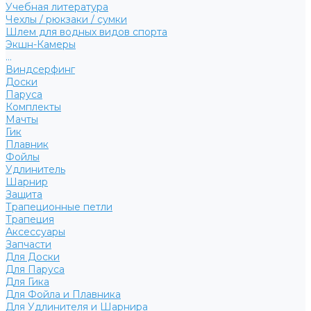
Учебная литература
Чехлы / рюкзаки / сумки
Шлем для водных видов спорта
Экшн-Камеры
...
Виндсерфинг
Доски
Паруса
Комплекты
Мачты
Гик
Плавник
Фойлы
Удлинитель
Шарнир
Защита
Трапеционные петли
Трапеция
Аксессуары
Запчасти
Для Доски
Для Паруса
Для Гика
Для Фойла и Плавника
Для Удлинителя и Шарнира