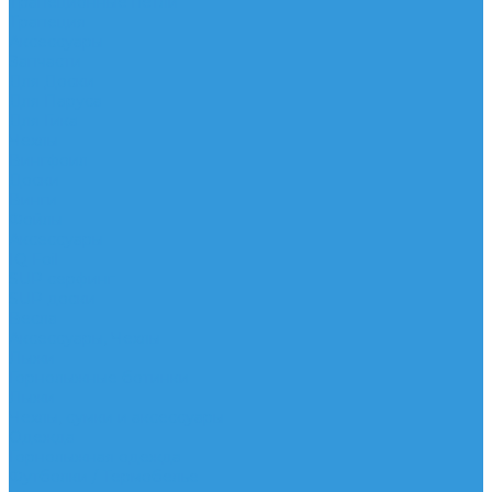
Трапеционные петли
Трапеция
Аксессуары
Запчасти
Для Доски
Для Паруса
Для Гика
Чехлы
Вингфоил
Доски
Винги
Фойлы
Аксессуары
IQ Foil
SUP серфинг
SUP доски
Весла
Аксессуары, Чехлы
Лыжи
Горнолыжные ботинки
Лыжи
Чехлы, сумки и аксессуары
Одежда
Горнолыжная одежда
Футболки / Термобелье