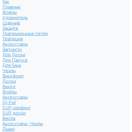
Гик
Плавник
Фойлы
Удлинитель
Шарнир
Защита
Трапеционные петли
Трапеция
Аксессуары
Запчасти
Для Доски
Для Паруса
Для Гика
Чехлы
Вингфоил
Доски
Винги
Фойлы
Аксессуары
IQ Foil
SUP серфинг
SUP доски
Весла
Аксессуары, Чехлы
Лыжи