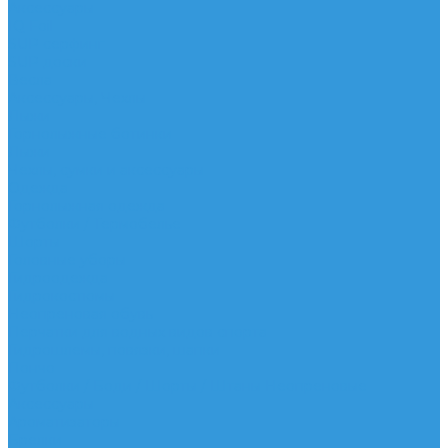
Аксессуары
IQ Foil
SUP серфинг
SUP доски
Весла
Аксессуары, Чехлы
Лыжи
Горнолыжные ботинки
Лыжи
Чехлы, сумки и аксессуары
Одежда
Горнолыжная одежда
Футболки / Термобелье
Шорты
Головные уборы
Гидроодежда
Гидрокостюмы
Неопреновая обувь
Перчатки для водных видов спорта
Гидрошлемы, повязки, шапки
Пончо
Футболки / Боди / Шорты / Штаны Неопреновые
Аксессуары
Ароматизаторы
Брелки