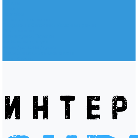
Жилеты
Модели
Наклейки
Очки солнцезащитные
Подушки на багажник / Увязочные ремни
Рем. комплект
Термокружки, Термосы
Учебная литература
Чехлы / рюкзаки / сумки
Шлем для водных видов спорта
Экшн-Камеры