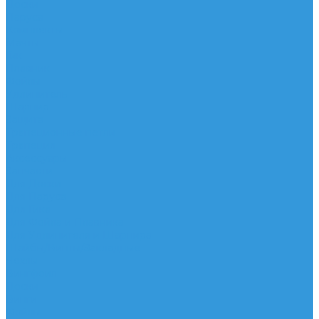
Доски
Паруса
Комплекты
Мачты
Гик
Плавник
Фойлы
Удлинитель
Шарнир
Защита
Трапеционные петли
Трапеция
Аксессуары
Запчасти
Для Доски
Для Паруса
Для Гика
Для Фойла и Плавника
Для Удлинителя и Шарнира
Шайбы/Винты/Закладные
Чехлы
Вингфоил
Доски
Винги
Фойлы