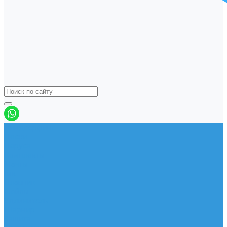
Виндсерфинг
Доски
Паруса
Комплекты
Мачты
Гик
Плавник
Фойлы
Удлинитель
Шарнир
Защита