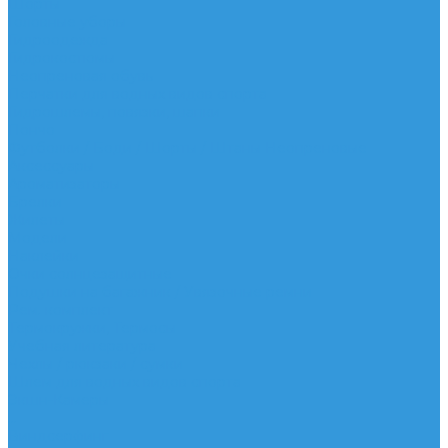
Шорты
Головные уборы
Гидроодежда
Гидрокостюмы
Неопреновая обувь
Перчатки для водных видов спорта
Гидрошлемы, повязки, шапки
Пончо
Футболки / Боди / Шорты / Штаны Неопреновые
Аксессуары
Ароматизаторы
Брелки
Жилеты
Модели
Наклейки
Очки солнцезащитные
Подушки на багажник / Увязочные ремни
Рем. комплект
Термокружки, Термосы
Учебная литература
Чехлы / рюкзаки / сумки
Шлем для водных видов спорта
Экшн-Камеры
...
Виндсерфинг