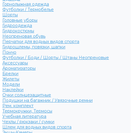
Горнолыжная одежда
Футболки / Термобелье
Шорты
Головные уборы
Гидроодежда
Гидрокостюмы
Неопреновая обувь
Перчатки для водных видов спорта
Гидрошлемы, повязки, шапки
Пончо
Футболки / Боди / Шорты / Штаны Неопреновые
Аксессуары
Ароматизаторы
Брелки
Жилеты
Модели
Наклейки
Очки солнцезащитные
Подушки на багажник / Увязочные ремни
Рем. комплект
Термокружки, Термосы
Учебная литература
Чехлы / рюкзаки / сумки
Шлем для водных видов спорта
Экшн-Камеры