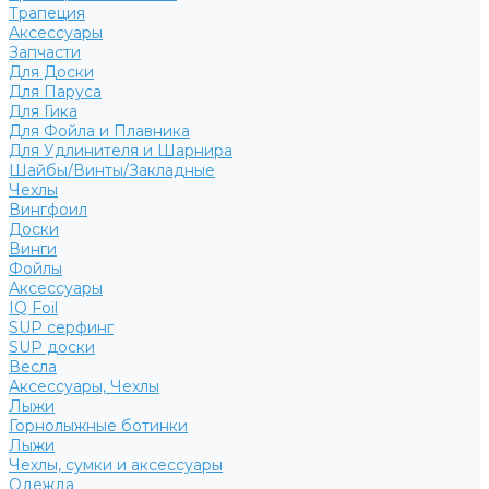
Трапеция
Аксессуары
Запчасти
Для Доски
Для Паруса
Для Гика
Для Фойла и Плавника
Для Удлинителя и Шарнира
Шайбы/Винты/Закладные
Чехлы
Вингфоил
Доски
Винги
Фойлы
Аксессуары
IQ Foil
SUP серфинг
SUP доски
Весла
Аксессуары, Чехлы
Лыжи
Горнолыжные ботинки
Лыжи
Чехлы, сумки и аксессуары
Одежда