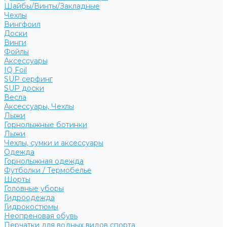
Шайбы/Винты/Закладные
Чехлы
Вингфоил
Доски
Винги
Фойлы
Аксессуары
IQ Foil
SUP серфинг
SUP доски
Весла
Аксессуары, Чехлы
Лыжи
Горнолыжные ботинки
Лыжи
Чехлы, сумки и аксессуары
Одежда
Горнолыжная одежда
Футболки / Термобелье
Шорты
Головные уборы
Гидроодежда
Гидрокостюмы
Неопреновая обувь
Перчатки для водных видов спорта