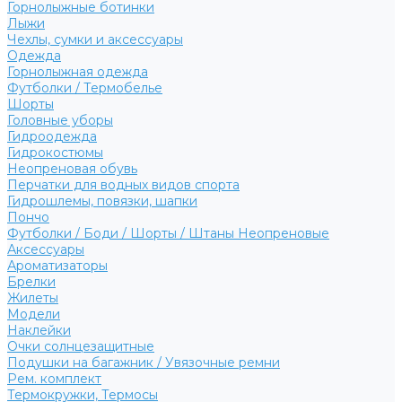
Горнолыжные ботинки
Лыжи
Чехлы, сумки и аксессуары
Одежда
Горнолыжная одежда
Футболки / Термобелье
Шорты
Головные уборы
Гидроодежда
Гидрокостюмы
Неопреновая обувь
Перчатки для водных видов спорта
Гидрошлемы, повязки, шапки
Пончо
Футболки / Боди / Шорты / Штаны Неопреновые
Аксессуары
Ароматизаторы
Брелки
Жилеты
Модели
Наклейки
Очки солнцезащитные
Подушки на багажник / Увязочные ремни
Рем. комплект
Термокружки, Термосы