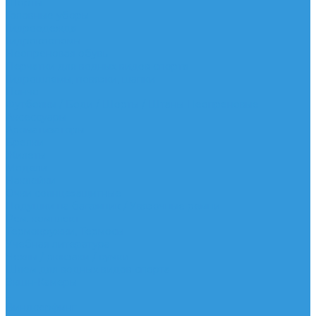
Шорты
Головные уборы
Гидроодежда
Гидрокостюмы
Неопреновая обувь
Перчатки для водных видов спорта
Гидрошлемы, повязки, шапки
Пончо
Футболки / Боди / Шорты / Штаны Неопреновые
Аксессуары
Ароматизаторы
Брелки
Жилеты
Модели
Наклейки
Очки солнцезащитные
Подушки на багажник / Увязочные ремни
Рем. комплект
Термокружки, Термосы
Учебная литература
Чехлы / рюкзаки / сумки
Шлем для водных видов спорта
Экшн-Камеры
...
Виндсерфинг