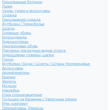
Горнолыжные ботинки
Лыжи
Чехлы, сумки и аксессуары
Одежда
Горнолыжная одежда
Футболки / Термобелье
Шорты
Головные уборы
Гидроодежда
Гидрокостюмы
Неопреновая обувь
Перчатки для водных видов спорта
Гидрошлемы, повязки, шапки
Пончо
Футболки / Боди / Шорты / Штаны Неопреновые
Аксессуары
Ароматизаторы
Брелки
Жилеты
Модели
Наклейки
Очки солнцезащитные
Подушки на багажник / Увязочные ремни
Рем. комплект
Термокружки, Термосы