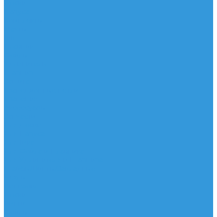
Доски
Паруса
Комплекты
Мачты
Гик
Плавник
Фойлы
Удлинитель
Шарнир
Защита
Трапеционные петли
Трапеция
Аксессуары
Запчасти
Для Доски
Для Паруса
Для Гика
Для Фойла и Плавника
Для Удлинителя и Шарнира
Шайбы/Винты/Закладные
Чехлы
Вингфоил
Доски
Винги
Фойлы