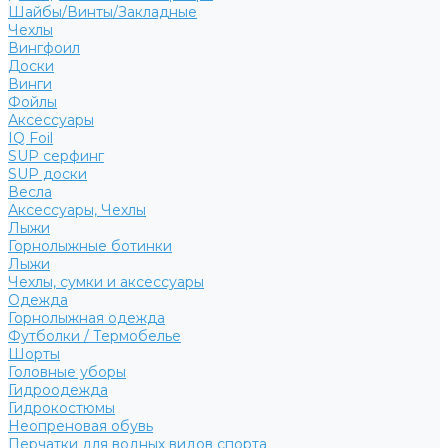
Шайбы/Винты/Закладные
Чехлы
Вингфоил
Доски
Винги
Фойлы
Аксессуары
IQ Foil
SUP серфинг
SUP доски
Весла
Аксессуары, Чехлы
Лыжи
Горнолыжные ботинки
Лыжи
Чехлы, сумки и аксессуары
Одежда
Горнолыжная одежда
Футболки / Термобелье
Шорты
Головные уборы
Гидроодежда
Гидрокостюмы
Неопреновая обувь
Перчатки для водных видов спорта