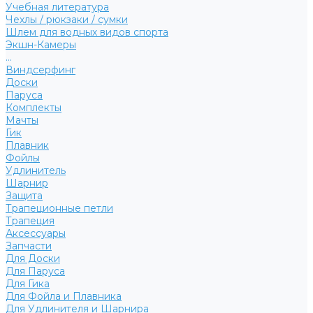
Учебная литература
Чехлы / рюкзаки / сумки
Шлем для водных видов спорта
Экшн-Камеры
...
Виндсерфинг
Доски
Паруса
Комплекты
Мачты
Гик
Плавник
Фойлы
Удлинитель
Шарнир
Защита
Трапеционные петли
Трапеция
Аксессуары
Запчасти
Для Доски
Для Паруса
Для Гика
Для Фойла и Плавника
Для Удлинителя и Шарнира