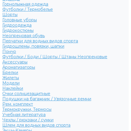
Горнолыжная одежда
Футболки / Термобелье
Шорты
Головные уборы
Гидроодежда
Гидрокостюмы
Неопреновая обувь
Перчатки для водных видов спорта
Гидрошлемы, повязки, шапки
Пончо
Футболки / Боди / Шорты / Штаны Неопреновые
Аксессуары
Ароматизаторы
Брелки
Жилеты
Модели
Наклейки
Очки солнцезащитные
Подушки на багажник / Увязочные ремни
Рем. комплект
Термокружки, Термосы
Учебная литература
Чехлы / рюкзаки / сумки
Шлем для водных видов спорта
Экшн-Камеры