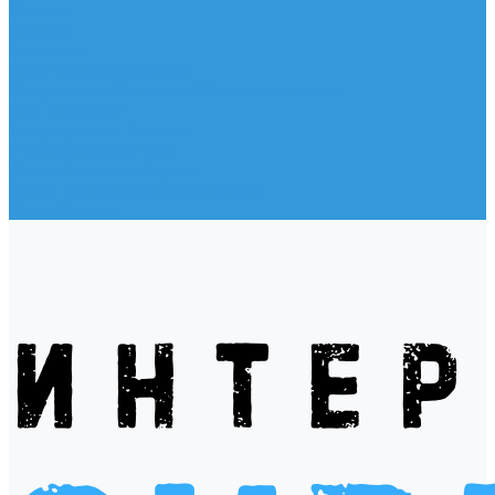
Жилеты
Модели
Наклейки
Очки солнцезащитные
Подушки на багажник / Увязочные ремни
Рем. комплект
Термокружки, Термосы
Учебная литература
Чехлы / рюкзаки / сумки
Шлем для водных видов спорта
Экшн-Камеры