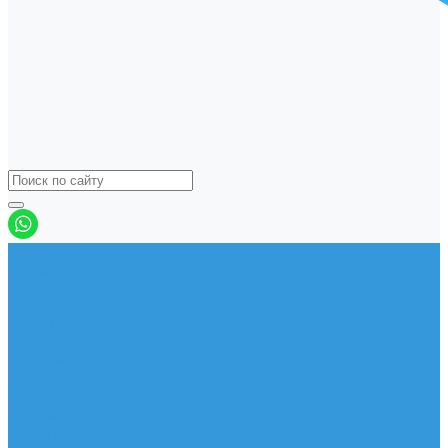
Виндсерфинг
Доски
Паруса
Комплекты
Мачты
Гик
Плавник
Фойлы
Удлинитель
Шарнир
Защита