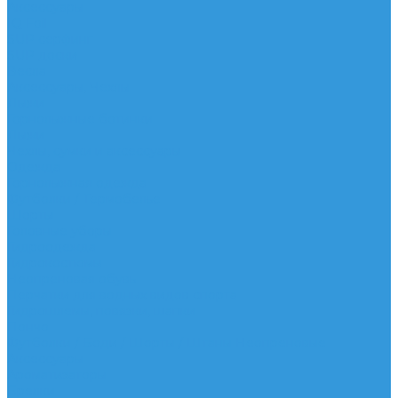
Аксессуары
IQ Foil
SUP серфинг
SUP доски
Весла
Аксессуары, Чехлы
Лыжи
Горнолыжные ботинки
Лыжи
Чехлы, сумки и аксессуары
Одежда
Горнолыжная одежда
Футболки / Термобелье
Шорты
Головные уборы
Гидроодежда
Гидрокостюмы
Неопреновая обувь
Перчатки для водных видов спорта
Гидрошлемы, повязки, шапки
Пончо
Футболки / Боди / Шорты / Штаны Неопреновые
Аксессуары
Ароматизаторы
Брелки