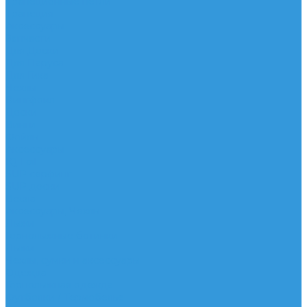
Трапеционные петли
Трапеция
Аксессуары
Запчасти
Для Доски
Для Паруса
Для Гика
Чехлы
Вингфоил
Доски
Винги
Фойлы
Аксессуары
IQ Foil
SUP серфинг
SUP доски
Весла
Аксессуары, Чехлы
Лыжи
Горнолыжные ботинки
Лыжи
Чехлы, сумки и аксессуары
Одежда
Горнолыжная одежда
Футболки / Термобелье