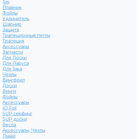
Гик
Плавник
Фойлы
Удлинитель
Шарнир
Защита
Трапеционные петли
Трапеция
Аксессуары
Запчасти
Для Доски
Для Паруса
Для Гика
Чехлы
Вингфоил
Доски
Винги
Фойлы
Аксессуары
IQ Foil
SUP серфинг
SUP доски
Весла
Аксессуары, Чехлы
Лыжи