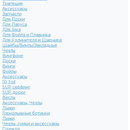
Трапеция
Аксессуары
Запчасти
Для Доски
Для Паруса
Для Гика
Для Фойла и Плавника
Для Удлинителя и Шарнира
Шайбы/Винты/Закладные
Чехлы
Вингфоил
Доски
Винги
Фойлы
Аксессуары
IQ Foil
SUP серфинг
SUP доски
Весла
Аксессуары, Чехлы
Лыжи
Горнолыжные ботинки
Лыжи
Чехлы, сумки и аксессуары
Одежда