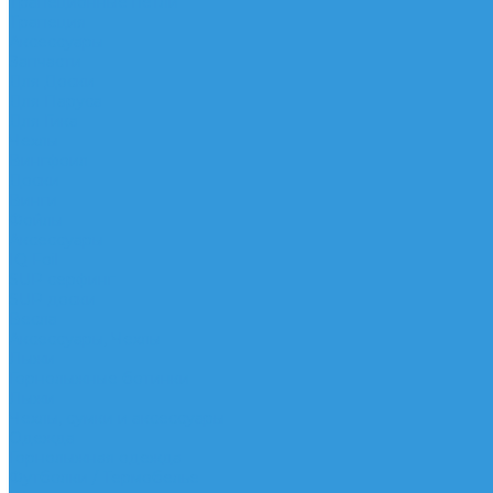
Трапеционные петли
Трапеция
Аксессуары
Запчасти
Для Доски
Для Паруса
Для Гика
Чехлы
Вингфоил
Доски
Винги
Фойлы
Аксессуары
IQ Foil
SUP серфинг
SUP доски
Весла
Аксессуары, Чехлы
Лыжи
Горнолыжные ботинки
Лыжи
Чехлы, сумки и аксессуары
Одежда
Горнолыжная одежда
Футболки / Термобелье