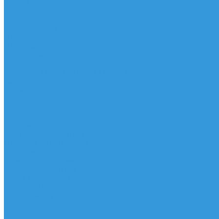
Шорты
Головные уборы
Гидроодежда
Гидрокостюмы
Неопреновая обувь
Перчатки для водных видов спорта
Гидрошлемы, повязки, шапки
Пончо
Футболки / Боди / Шорты / Штаны Неопреновые
Аксессуары
Ароматизаторы
Брелки
Жилеты
Модели
Наклейки
Очки солнцезащитные
Подушки на багажник / Увязочные ремни
Рем. комплект
Термокружки, Термосы
Учебная литература
Чехлы / рюкзаки / сумки
Шлем для водных видов спорта
Экшн-Камеры
...
Виндсерфинг