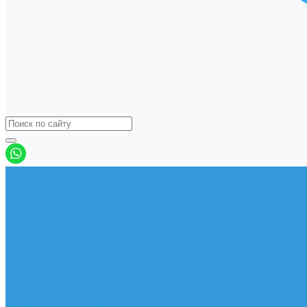
Виндсерфинг
Доски
Паруса
Комплекты
Мачты
Гик
Плавник
Фойлы
Удлинитель
Шарнир
Защита