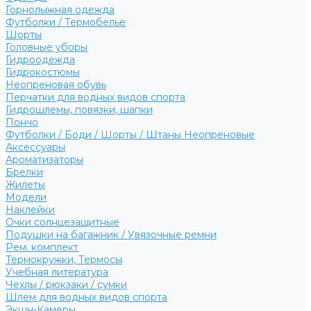
Горнолыжная одежда
Футболки / Термобелье
Шорты
Головные уборы
Гидроодежда
Гидрокостюмы
Неопреновая обувь
Перчатки для водных видов спорта
Гидрошлемы, повязки, шапки
Пончо
Футболки / Боди / Шорты / Штаны Неопреновые
Аксессуары
Ароматизаторы
Брелки
Жилеты
Модели
Наклейки
Очки солнцезащитные
Подушки на багажник / Увязочные ремни
Рем. комплект
Термокружки, Термосы
Учебная литература
Чехлы / рюкзаки / сумки
Шлем для водных видов спорта
Экшн-Камеры