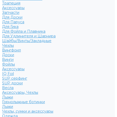
Трапеция
Аксессуары
Запчасти
Для Доски
Для Паруса
Для Гика
Для Фойла и Плавника
Для Удлинителя и Шарнира
Шайбы/Винты/Закладные
Чехлы
Вингфоил
Доски
Винги
Фойлы
Аксессуары
IQ Foil
SUP серфинг
SUP доски
Весла
Аксессуары, Чехлы
Лыжи
Горнолыжные ботинки
Лыжи
Чехлы, сумки и аксессуары
Одежда