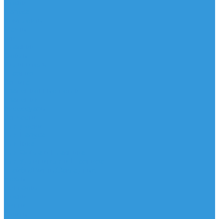
Доски
Паруса
Комплекты
Мачты
Гик
Плавник
Фойлы
Удлинитель
Шарнир
Защита
Трапеционные петли
Трапеция
Аксессуары
Запчасти
Для Доски
Для Паруса
Для Гика
Для Фойла и Плавника
Для Удлинителя и Шарнира
Шайбы/Винты/Закладные
Чехлы
Вингфоил
Доски
Винги
Фойлы