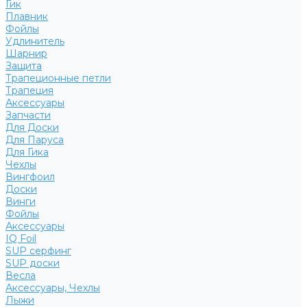
Гик
Плавник
Фойлы
Удлинитель
Шарнир
Защита
Трапеционные петли
Трапеция
Аксессуары
Запчасти
Для Доски
Для Паруса
Для Гика
Чехлы
Вингфоил
Доски
Винги
Фойлы
Аксессуары
IQ Foil
SUP серфинг
SUP доски
Весла
Аксессуары, Чехлы
Лыжи