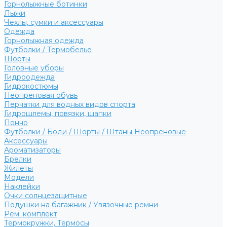
Горнолыжные ботинки
Лыжи
Чехлы, сумки и аксессуары
Одежда
Горнолыжная одежда
Футболки / Термобелье
Шорты
Головные уборы
Гидроодежда
Гидрокостюмы
Неопреновая обувь
Перчатки для водных видов спорта
Гидрошлемы, повязки, шапки
Пончо
Футболки / Боди / Шорты / Штаны Неопреновые
Аксессуары
Ароматизаторы
Брелки
Жилеты
Модели
Наклейки
Очки солнцезащитные
Подушки на багажник / Увязочные ремни
Рем. комплект
Термокружки, Термосы