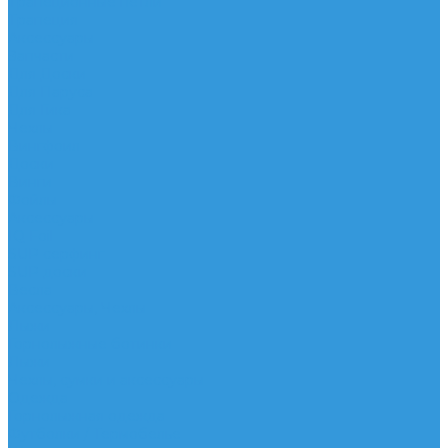
Трапеционные петли
Трапеция
Аксессуары
Запчасти
Для Доски
Для Паруса
Для Гика
Чехлы
Вингфоил
Доски
Винги
Фойлы
Аксессуары
IQ Foil
SUP серфинг
SUP доски
Весла
Аксессуары, Чехлы
Лыжи
Горнолыжные ботинки
Лыжи
Чехлы, сумки и аксессуары
Одежда
Горнолыжная одежда
Футболки / Термобелье