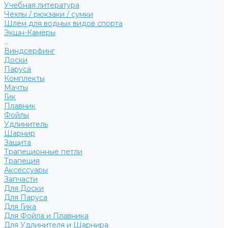
Учебная литература
Чехлы / рюкзаки / сумки
Шлем для водных видов спорта
Экшн-Камеры
...
Виндсерфинг
Доски
Паруса
Комплекты
Мачты
Гик
Плавник
Фойлы
Удлинитель
Шарнир
Защита
Трапеционные петли
Трапеция
Аксессуары
Запчасти
Для Доски
Для Паруса
Для Гика
Для Фойла и Плавника
Для Удлинителя и Шарнира