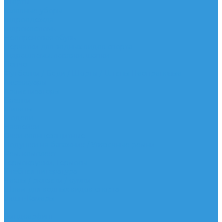
Шорты
Головные уборы
Гидроодежда
Гидрокостюмы
Неопреновая обувь
Перчатки для водных видов спорта
Гидрошлемы, повязки, шапки
Пончо
Футболки / Боди / Шорты / Штаны Неопреновые
Аксессуары
Ароматизаторы
Брелки
Жилеты
Модели
Наклейки
Очки солнцезащитные
Подушки на багажник / Увязочные ремни
Рем. комплект
Термокружки, Термосы
Учебная литература
Чехлы / рюкзаки / сумки
Шлем для водных видов спорта
Экшн-Камеры
...
Виндсерфинг