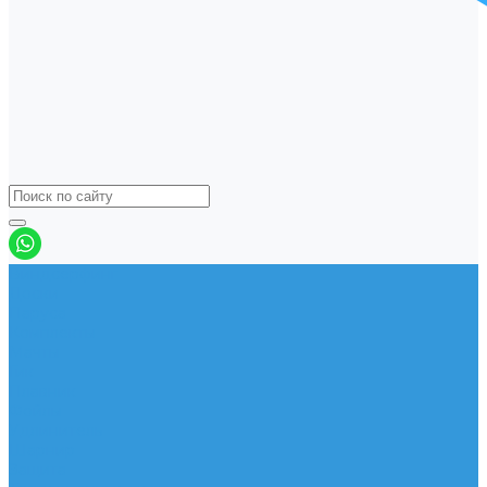
Виндсерфинг
Доски
Паруса
Комплекты
Мачты
Гик
Плавник
Фойлы
Удлинитель
Шарнир
Защита