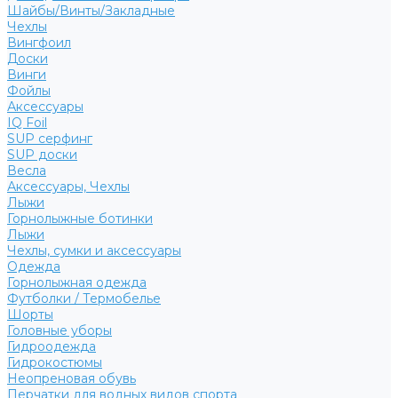
Шайбы/Винты/Закладные
Чехлы
Вингфоил
Доски
Винги
Фойлы
Аксессуары
IQ Foil
SUP серфинг
SUP доски
Весла
Аксессуары, Чехлы
Лыжи
Горнолыжные ботинки
Лыжи
Чехлы, сумки и аксессуары
Одежда
Горнолыжная одежда
Футболки / Термобелье
Шорты
Головные уборы
Гидроодежда
Гидрокостюмы
Неопреновая обувь
Перчатки для водных видов спорта