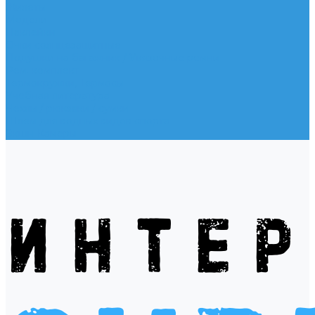
Жилеты
Модели
Наклейки
Очки солнцезащитные
Подушки на багажник / Увязочные ремни
Рем. комплект
Термокружки, Термосы
Учебная литература
Чехлы / рюкзаки / сумки
Шлем для водных видов спорта
Экшн-Камеры