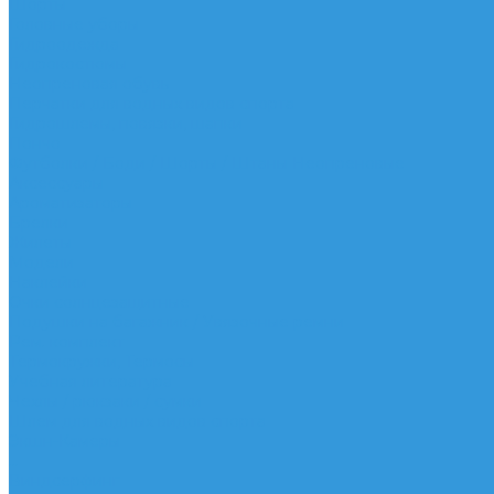
Шорты
Головные уборы
Гидроодежда
Гидрокостюмы
Неопреновая обувь
Перчатки для водных видов спорта
Гидрошлемы, повязки, шапки
Пончо
Футболки / Боди / Шорты / Штаны Неопреновые
Аксессуары
Ароматизаторы
Брелки
Жилеты
Модели
Наклейки
Очки солнцезащитные
Подушки на багажник / Увязочные ремни
Рем. комплект
Термокружки, Термосы
Учебная литература
Чехлы / рюкзаки / сумки
Шлем для водных видов спорта
Экшн-Камеры
...
Виндсерфинг