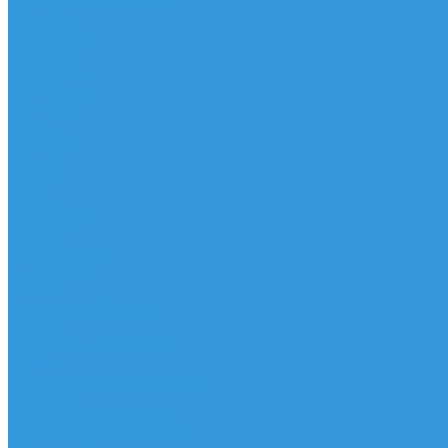
Трапеционные петли
Трапеция
Аксессуары
Запчасти
Для Доски
Для Паруса
Для Гика
Чехлы
Вингфоил
Доски
Винги
Фойлы
Аксессуары
IQ Foil
SUP серфинг
SUP доски
Весла
Аксессуары, Чехлы
Лыжи
Горнолыжные ботинки
Лыжи
Чехлы, сумки и аксессуары
Одежда
Горнолыжная одежда
Футболки / Термобелье