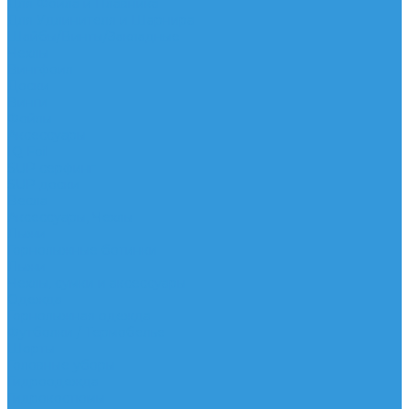
Для Фойла и Плавника
Для Удлинителя и Шарнира
Шайбы/Винты/Закладные
Чехлы
Вингфоил
Доски
Винги
Фойлы
Аксессуары
IQ Foil
SUP серфинг
SUP доски
Весла
Аксессуары, Чехлы
Лыжи
Горнолыжные ботинки
Лыжи
Чехлы, сумки и аксессуары
Одежда
Горнолыжная одежда
Футболки / Термобелье
Шорты
Головные уборы
Гидроодежда
Гидрокостюмы