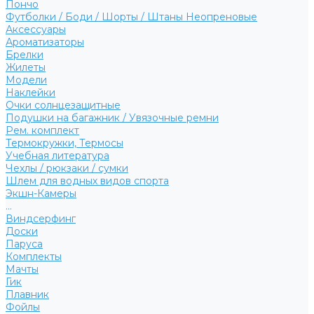
Пончо
Футболки / Боди / Шорты / Штаны Неопреновые
Аксессуары
Ароматизаторы
Брелки
Жилеты
Модели
Наклейки
Очки солнцезащитные
Подушки на багажник / Увязочные ремни
Рем. комплект
Термокружки, Термосы
Учебная литература
Чехлы / рюкзаки / сумки
Шлем для водных видов спорта
Экшн-Камеры
...
Виндсерфинг
Доски
Паруса
Комплекты
Мачты
Гик
Плавник
Фойлы