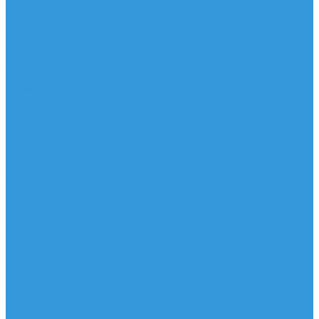
Мачты
Гик
Плавник
Фойлы
Удлинитель
Шарнир
Защита
Трапеционные петли
Трапеция
Аксессуары
Запчасти
Для Доски
Для Паруса
Для Гика
Чехлы
Вингфоил
Доски
Винги
Фойлы
Аксессуары
IQ Foil
SUP серфинг
SUP доски
Весла