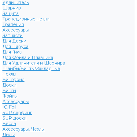
Удлинитель
Шарнир
Защита
Трапеционные петли
Трапеция
Аксессуары
Запчасти
Для Доски
Для Паруса
Для Гика
Для Фойла и Плавника
Для Удлинителя и Шарнира
Шайбы/Винты/Закладные
Чехлы
Вингфоил
Доски
Винги
Фойлы
Аксессуары
IQ Foil
SUP серфинг
SUP доски
Весла
Аксессуары, Чехлы
Лыжи