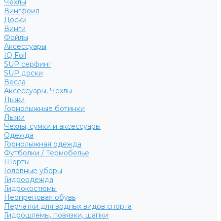
Чехлы
Вингфоил
Доски
Винги
Фойлы
Аксессуары
IQ Foil
SUP серфинг
SUP доски
Весла
Аксессуары, Чехлы
Лыжи
Горнолыжные ботинки
Лыжи
Чехлы, сумки и аксессуары
Одежда
Горнолыжная одежда
Футболки / Термобелье
Шорты
Головные уборы
Гидроодежда
Гидрокостюмы
Неопреновая обувь
Перчатки для водных видов спорта
Гидрошлемы, повязки, шапки