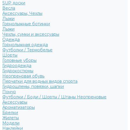
SUP доски
Весла
Аксессуары, Чехлы
Лыжи
Горнолыжные ботинки
Лыжи
Чехлы, сумки и аксессуары
Одежда
Горнолыжная одежда
Футболки / Термобелье
Шорты
Головные уборы
Гидроодежда
Гидрокостюмы
Неопреновая обувь
Перчатки для водных видов спорта
Гидрошлемы, повязки, шапки
Пончо
Футболки / Боди / Шорты / Штаны Неопреновые
Аксессуары
Ароматизаторы
Брелки
Жилеты
Модели
Наклейки