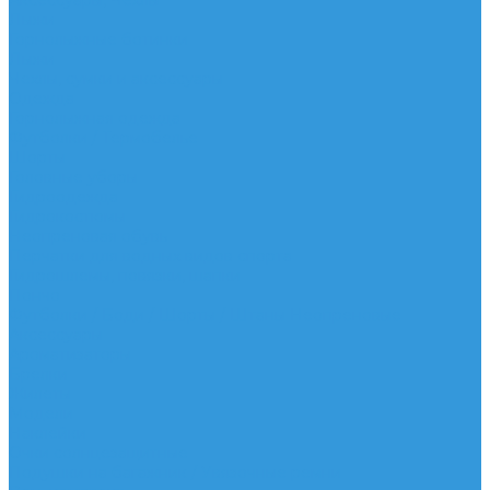
Аксессуары, Чехлы
Лыжи
Горнолыжные ботинки
Лыжи
Чехлы, сумки и аксессуары
Одежда
Горнолыжная одежда
Футболки / Термобелье
Шорты
Головные уборы
Гидроодежда
Гидрокостюмы
Неопреновая обувь
Перчатки для водных видов спорта
Гидрошлемы, повязки, шапки
Пончо
Футболки / Боди / Шорты / Штаны Неопреновые
Аксессуары
Ароматизаторы
Брелки
Жилеты
Модели
Наклейки
Очки солнцезащитные
Подушки на багажник / Увязочные ремни