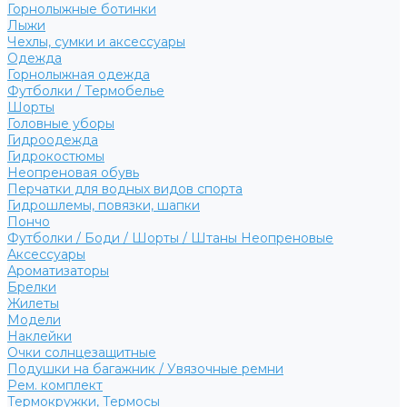
Горнолыжные ботинки
Лыжи
Чехлы, сумки и аксессуары
Одежда
Горнолыжная одежда
Футболки / Термобелье
Шорты
Головные уборы
Гидроодежда
Гидрокостюмы
Неопреновая обувь
Перчатки для водных видов спорта
Гидрошлемы, повязки, шапки
Пончо
Футболки / Боди / Шорты / Штаны Неопреновые
Аксессуары
Ароматизаторы
Брелки
Жилеты
Модели
Наклейки
Очки солнцезащитные
Подушки на багажник / Увязочные ремни
Рем. комплект
Термокружки, Термосы