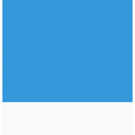
Неопреновая обувь
Перчатки для водных видов спорта
Гидрошлемы, повязки, шапки
Пончо
Футболки / Боди / Шорты / Штаны Неопреновые
Аксессуары
Ароматизаторы
Брелки
Жилеты
Модели
Наклейки
Очки солнцезащитные
Подушки на багажник / Увязочные ремни
Рем. комплект
Термокружки, Термосы
Учебная литература
Чехлы / рюкзаки / сумки
Шлем для водных видов спорта
Экшн-Камеры