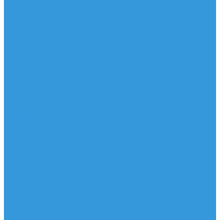
Рем. комплект
Термокружки, Термосы
Учебная литература
Чехлы / рюкзаки / сумки
Шлем для водных видов спорта
Экшн-Камеры
...
Виндсерфинг
Доски
Паруса
Комплекты
Мачты
Гик
Плавник
Фойлы
Удлинитель
Шарнир
Защита
Трапеционные петли
Трапеция
Аксессуары
Запчасти
Для Доски
Для Паруса
Для Гика