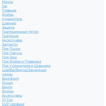
Мачты
Гик
Плавник
Фойлы
Удлинитель
Шарнир
Защита
Трапеционные петли
Трапеция
Аксессуары
Запчасти
Для Доски
Для Паруса
Для Гика
Для Фойла и Плавника
Для Удлинителя и Шарнира
Шайбы/Винты/Закладные
Чехлы
Вингфоил
Доски
Винги
Фойлы
Аксессуары
IQ Foil
SUP серфинг