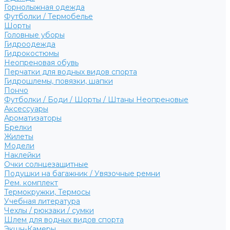
Горнолыжная одежда
Футболки / Термобелье
Шорты
Головные уборы
Гидроодежда
Гидрокостюмы
Неопреновая обувь
Перчатки для водных видов спорта
Гидрошлемы, повязки, шапки
Пончо
Футболки / Боди / Шорты / Штаны Неопреновые
Аксессуары
Ароматизаторы
Брелки
Жилеты
Модели
Наклейки
Очки солнцезащитные
Подушки на багажник / Увязочные ремни
Рем. комплект
Термокружки, Термосы
Учебная литература
Чехлы / рюкзаки / сумки
Шлем для водных видов спорта
Экшн-Камеры