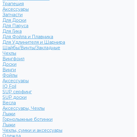
Трапеция
Аксессуары
Запчасти
Для Доски
Для Паруса
Для Гика
Для Фойла и Плавника
Для Удлинителя и Шарнира
Шайбы/Винты/Закладные
Чехлы
Вингфоил
Доски
Винги
Фойлы
Аксессуары
IQ Foil
SUP серфинг
SUP доски
Весла
Аксессуары, Чехлы
Лыжи
Горнолыжные ботинки
Лыжи
Чехлы, сумки и аксессуары
Одежда