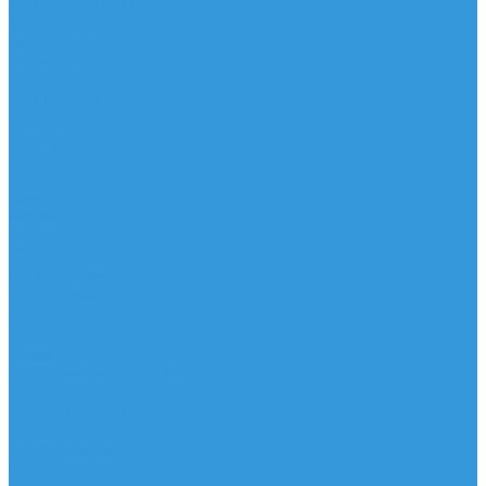
Трапеционные петли
Трапеция
Аксессуары
Запчасти
Для Доски
Для Паруса
Для Гика
Чехлы
Вингфоил
Доски
Винги
Фойлы
Аксессуары
IQ Foil
SUP серфинг
SUP доски
Весла
Аксессуары, Чехлы
Лыжи
Горнолыжные ботинки
Лыжи
Чехлы, сумки и аксессуары
Одежда
Горнолыжная одежда
Футболки / Термобелье