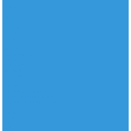
Доски
Паруса
Комплекты
Мачты
Гик
Плавник
Фойлы
Удлинитель
Шарнир
Защита
Трапеционные петли
Трапеция
Аксессуары
Запчасти
Для Доски
Для Паруса
Для Гика
Для Фойла и Плавника
Для Удлинителя и Шарнира
Шайбы/Винты/Закладные
Чехлы
Вингфоил
Доски
Винги
Фойлы