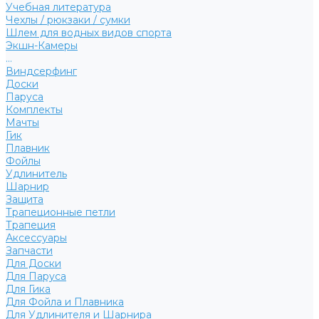
Учебная литература
Чехлы / рюкзаки / сумки
Шлем для водных видов спорта
Экшн-Камеры
...
Виндсерфинг
Доски
Паруса
Комплекты
Мачты
Гик
Плавник
Фойлы
Удлинитель
Шарнир
Защита
Трапеционные петли
Трапеция
Аксессуары
Запчасти
Для Доски
Для Паруса
Для Гика
Для Фойла и Плавника
Для Удлинителя и Шарнира