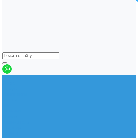
Виндсерфинг
Доски
Паруса
Комплекты
Мачты
Гик
Плавник
Фойлы
Удлинитель
Шарнир
Защита