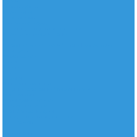
Шорты
Головные уборы
Гидроодежда
Гидрокостюмы
Неопреновая обувь
Перчатки для водных видов спорта
Гидрошлемы, повязки, шапки
Пончо
Футболки / Боди / Шорты / Штаны Неопреновые
Аксессуары
Ароматизаторы
Брелки
Жилеты
Модели
Наклейки
Очки солнцезащитные
Подушки на багажник / Увязочные ремни
Рем. комплект
Термокружки, Термосы
Учебная литература
Чехлы / рюкзаки / сумки
Шлем для водных видов спорта
Экшн-Камеры
...
Виндсерфинг