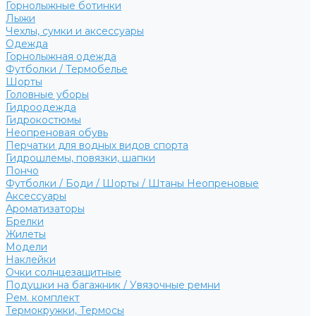
Горнолыжные ботинки
Лыжи
Чехлы, сумки и аксессуары
Одежда
Горнолыжная одежда
Футболки / Термобелье
Шорты
Головные уборы
Гидроодежда
Гидрокостюмы
Неопреновая обувь
Перчатки для водных видов спорта
Гидрошлемы, повязки, шапки
Пончо
Футболки / Боди / Шорты / Штаны Неопреновые
Аксессуары
Ароматизаторы
Брелки
Жилеты
Модели
Наклейки
Очки солнцезащитные
Подушки на багажник / Увязочные ремни
Рем. комплект
Термокружки, Термосы