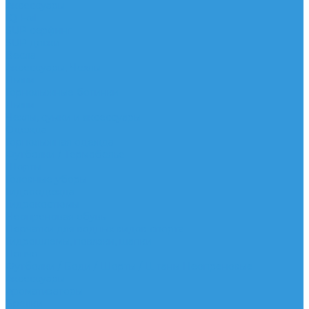
Аксессуары
IQ Foil
SUP серфинг
SUP доски
Весла
Аксессуары, Чехлы
Лыжи
Горнолыжные ботинки
Лыжи
Чехлы, сумки и аксессуары
Одежда
Горнолыжная одежда
Футболки / Термобелье
Шорты
Головные уборы
Гидроодежда
Гидрокостюмы
Неопреновая обувь
Перчатки для водных видов спорта
Гидрошлемы, повязки, шапки
Пончо
Футболки / Боди / Шорты / Штаны Неопреновые
Аксессуары
Ароматизаторы
Брелки