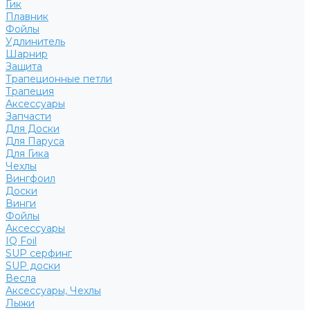
Гик
Плавник
Фойлы
Удлинитель
Шарнир
Защита
Трапеционные петли
Трапеция
Аксессуары
Запчасти
Для Доски
Для Паруса
Для Гика
Чехлы
Вингфоил
Доски
Винги
Фойлы
Аксессуары
IQ Foil
SUP серфинг
SUP доски
Весла
Аксессуары, Чехлы
Лыжи