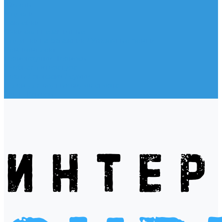
Жилеты
Модели
Наклейки
Очки солнцезащитные
Подушки на багажник / Увязочные ремни
Рем. комплект
Термокружки, Термосы
Учебная литература
Чехлы / рюкзаки / сумки
Шлем для водных видов спорта
Экшн-Камеры