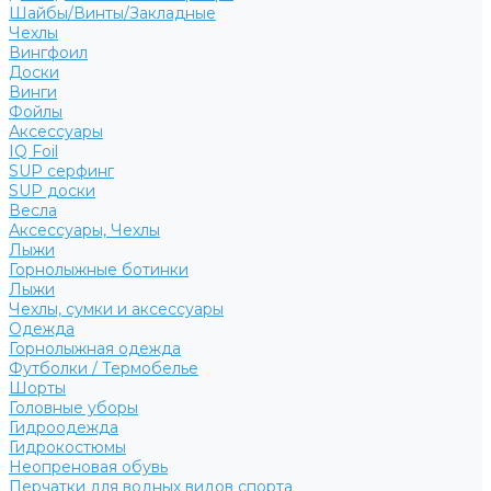
Шайбы/Винты/Закладные
Чехлы
Вингфоил
Доски
Винги
Фойлы
Аксессуары
IQ Foil
SUP серфинг
SUP доски
Весла
Аксессуары, Чехлы
Лыжи
Горнолыжные ботинки
Лыжи
Чехлы, сумки и аксессуары
Одежда
Горнолыжная одежда
Футболки / Термобелье
Шорты
Головные уборы
Гидроодежда
Гидрокостюмы
Неопреновая обувь
Перчатки для водных видов спорта