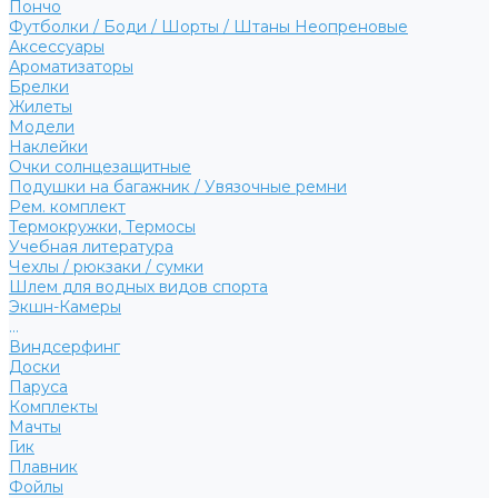
Пончо
Футболки / Боди / Шорты / Штаны Неопреновые
Аксессуары
Ароматизаторы
Брелки
Жилеты
Модели
Наклейки
Очки солнцезащитные
Подушки на багажник / Увязочные ремни
Рем. комплект
Термокружки, Термосы
Учебная литература
Чехлы / рюкзаки / сумки
Шлем для водных видов спорта
Экшн-Камеры
...
Виндсерфинг
Доски
Паруса
Комплекты
Мачты
Гик
Плавник
Фойлы