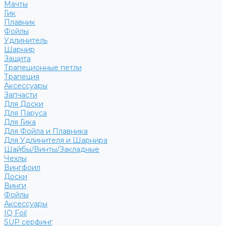
Мачты
Гик
Плавник
Фойлы
Удлинитель
Шарнир
Защита
Трапеционные петли
Трапеция
Аксессуары
Запчасти
Для Доски
Для Паруса
Для Гика
Для Фойла и Плавника
Для Удлинителя и Шарнира
Шайбы/Винты/Закладные
Чехлы
Вингфоил
Доски
Винги
Фойлы
Аксессуары
IQ Foil
SUP серфинг