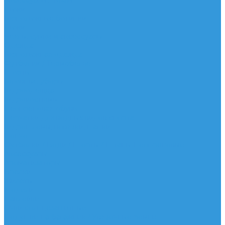
Аксессуары, Чехлы
Лыжи
Горнолыжные ботинки
Лыжи
Чехлы, сумки и аксессуары
Одежда
Горнолыжная одежда
Футболки / Термобелье
Шорты
Головные уборы
Гидроодежда
Гидрокостюмы
Неопреновая обувь
Перчатки для водных видов спорта
Гидрошлемы, повязки, шапки
Пончо
Футболки / Боди / Шорты / Штаны Неопреновые
Аксессуары
Ароматизаторы
Брелки
Жилеты
Модели
Наклейки
Очки солнцезащитные
Подушки на багажник / Увязочные ремни