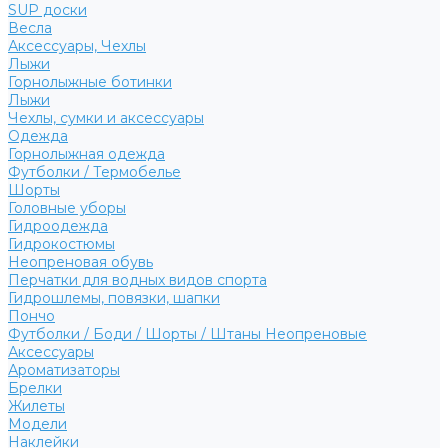
SUP доски
Весла
Аксессуары, Чехлы
Лыжи
Горнолыжные ботинки
Лыжи
Чехлы, сумки и аксессуары
Одежда
Горнолыжная одежда
Футболки / Термобелье
Шорты
Головные уборы
Гидроодежда
Гидрокостюмы
Неопреновая обувь
Перчатки для водных видов спорта
Гидрошлемы, повязки, шапки
Пончо
Футболки / Боди / Шорты / Штаны Неопреновые
Аксессуары
Ароматизаторы
Брелки
Жилеты
Модели
Наклейки