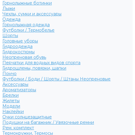
Горнолыжные ботинки
Лыжи
Чехлы, сумки и аксессуары
Одежда
Горнолыжная одежда
Футболки / Термобелье
Шорты
Головные уборы
Гидроодежда
Гидрокостюмы
Неопреновая обувь
Перчатки для водных видов спорта
Гидрошлемы, повязки, шапки
Пончо
Футболки / Боди / Шорты / Штаны Неопреновые
Аксессуары
Ароматизаторы
Брелки
Жилеты
Модели
Наклейки
Очки солнцезащитные
Подушки на багажник / Увязочные ремни
Рем. комплект
Термокружки, Термосы