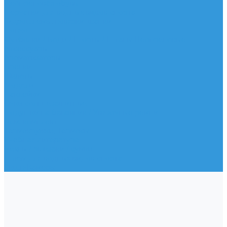
Неопреновая обувь
Перчатки для водных видов спорта
Гидрошлемы, повязки, шапки
Пончо
Футболки / Боди / Шорты / Штаны Неопреновые
Аксессуары
Ароматизаторы
Брелки
Жилеты
Модели
Наклейки
Очки солнцезащитные
Подушки на багажник / Увязочные ремни
Рем. комплект
Термокружки, Термосы
Учебная литература
Чехлы / рюкзаки / сумки
Шлем для водных видов спорта
Экшн-Камеры