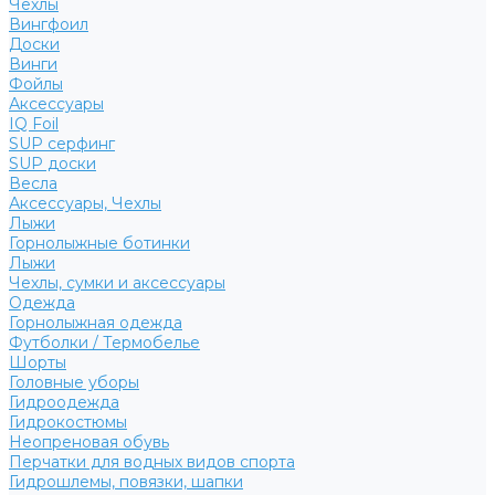
Чехлы
Вингфоил
Доски
Винги
Фойлы
Аксессуары
IQ Foil
SUP серфинг
SUP доски
Весла
Аксессуары, Чехлы
Лыжи
Горнолыжные ботинки
Лыжи
Чехлы, сумки и аксессуары
Одежда
Горнолыжная одежда
Футболки / Термобелье
Шорты
Головные уборы
Гидроодежда
Гидрокостюмы
Неопреновая обувь
Перчатки для водных видов спорта
Гидрошлемы, повязки, шапки