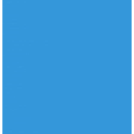
Мачты
Гик
Плавник
Фойлы
Удлинитель
Шарнир
Защита
Трапеционные петли
Трапеция
Аксессуары
Запчасти
Для Доски
Для Паруса
Для Гика
Чехлы
Вингфоил
Доски
Винги
Фойлы
Аксессуары
IQ Foil
SUP серфинг
SUP доски
Весла