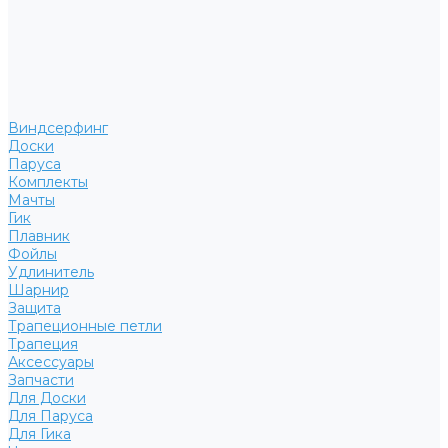
Виндсерфинг
Доски
Паруса
Комплекты
Мачты
Гик
Плавник
Фойлы
Удлинитель
Шарнир
Защита
Трапеционные петли
Трапеция
Аксессуары
Запчасти
Для Доски
Для Паруса
Для Гика