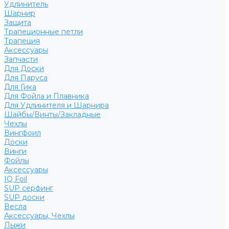
Удлинитель
Шарнир
Защита
Трапеционные петли
Трапеция
Аксессуары
Запчасти
Для Доски
Для Паруса
Для Гика
Для Фойла и Плавника
Для Удлинителя и Шарнира
Шайбы/Винты/Закладные
Чехлы
Вингфоил
Доски
Винги
Фойлы
Аксессуары
IQ Foil
SUP серфинг
SUP доски
Весла
Аксессуары, Чехлы
Лыжи