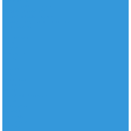
Рем. комплект
Термокружки, Термосы
Учебная литература
Чехлы / рюкзаки / сумки
Шлем для водных видов спорта
Экшн-Камеры
...
Виндсерфинг
Доски
Паруса
Комплекты
Мачты
Гик
Плавник
Фойлы
Удлинитель
Шарнир
Защита
Трапеционные петли
Трапеция
Аксессуары
Запчасти
Для Доски
Для Паруса
Для Гика