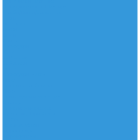
Для Фойла и Плавника
Для Удлинителя и Шарнира
Шайбы/Винты/Закладные
Чехлы
Вингфоил
Доски
Винги
Фойлы
Аксессуары
IQ Foil
SUP серфинг
SUP доски
Весла
Аксессуары, Чехлы
Лыжи
Горнолыжные ботинки
Лыжи
Чехлы, сумки и аксессуары
Одежда
Горнолыжная одежда
Футболки / Термобелье
Шорты
Головные уборы
Гидроодежда
Гидрокостюмы