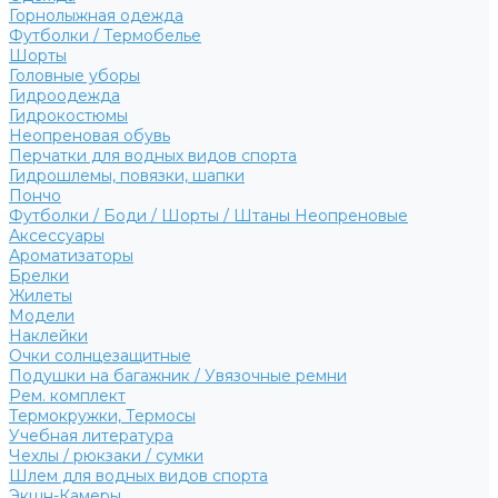
Горнолыжная одежда
Футболки / Термобелье
Шорты
Головные уборы
Гидроодежда
Гидрокостюмы
Неопреновая обувь
Перчатки для водных видов спорта
Гидрошлемы, повязки, шапки
Пончо
Футболки / Боди / Шорты / Штаны Неопреновые
Аксессуары
Ароматизаторы
Брелки
Жилеты
Модели
Наклейки
Очки солнцезащитные
Подушки на багажник / Увязочные ремни
Рем. комплект
Термокружки, Термосы
Учебная литература
Чехлы / рюкзаки / сумки
Шлем для водных видов спорта
Экшн-Камеры