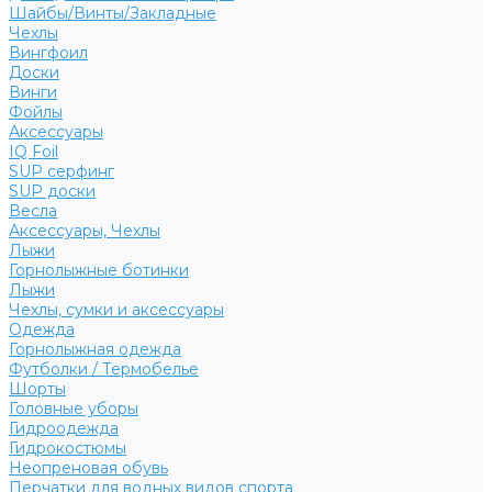
Шайбы/Винты/Закладные
Чехлы
Вингфоил
Доски
Винги
Фойлы
Аксессуары
IQ Foil
SUP серфинг
SUP доски
Весла
Аксессуары, Чехлы
Лыжи
Горнолыжные ботинки
Лыжи
Чехлы, сумки и аксессуары
Одежда
Горнолыжная одежда
Футболки / Термобелье
Шорты
Головные уборы
Гидроодежда
Гидрокостюмы
Неопреновая обувь
Перчатки для водных видов спорта