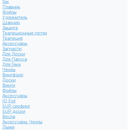
Гик
Плавник
Фойлы
Удлинитель
Шарнир
Защита
Трапеционные петли
Трапеция
Аксессуары
Запчасти
Для Доски
Для Паруса
Для Гика
Чехлы
Вингфоил
Доски
Винги
Фойлы
Аксессуары
IQ Foil
SUP серфинг
SUP доски
Весла
Аксессуары, Чехлы
Лыжи