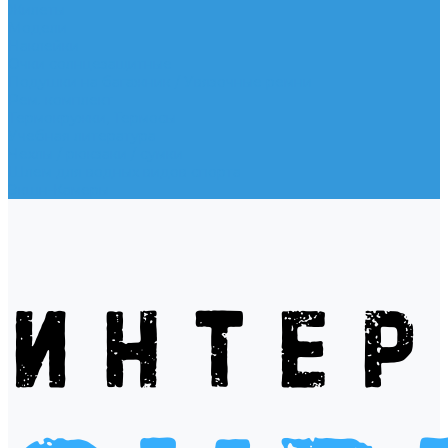
Жилеты
Модели
Наклейки
Очки солнцезащитные
Подушки на багажник / Увязочные ремни
Рем. комплект
Термокружки, Термосы
Учебная литература
Чехлы / рюкзаки / сумки
Шлем для водных видов спорта
Экшн-Камеры