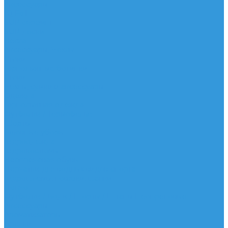
Аксессуары
IQ Foil
SUP серфинг
SUP доски
Весла
Аксессуары, Чехлы
Лыжи
Горнолыжные ботинки
Лыжи
Чехлы, сумки и аксессуары
Одежда
Горнолыжная одежда
Футболки / Термобелье
Шорты
Головные уборы
Гидроодежда
Гидрокостюмы
Неопреновая обувь
Перчатки для водных видов спорта
Гидрошлемы, повязки, шапки
Пончо
Футболки / Боди / Шорты / Штаны Неопреновые
Аксессуары
Ароматизаторы
Брелки