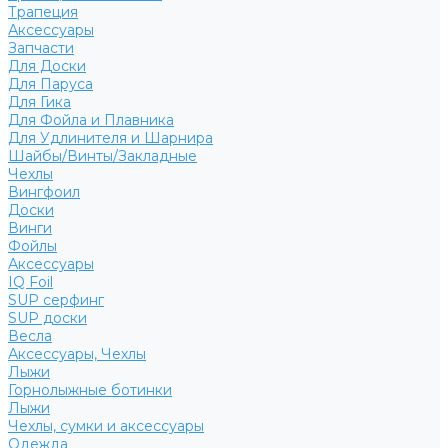
Трапеция
Аксессуары
Запчасти
Для Доски
Для Паруса
Для Гика
Для Фойла и Плавника
Для Удлинителя и Шарнира
Шайбы/Винты/Закладные
Чехлы
Вингфоил
Доски
Винги
Фойлы
Аксессуары
IQ Foil
SUP серфинг
SUP доски
Весла
Аксессуары, Чехлы
Лыжи
Горнолыжные ботинки
Лыжи
Чехлы, сумки и аксессуары
Одежда