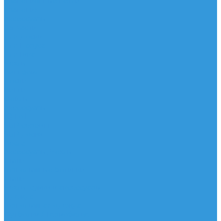
Трапеционные петли
Трапеция
Аксессуары
Запчасти
Для Доски
Для Паруса
Для Гика
Чехлы
Вингфоил
Доски
Винги
Фойлы
Аксессуары
IQ Foil
SUP серфинг
SUP доски
Весла
Аксессуары, Чехлы
Лыжи
Горнолыжные ботинки
Лыжи
Чехлы, сумки и аксессуары
Одежда
Горнолыжная одежда
Футболки / Термобелье