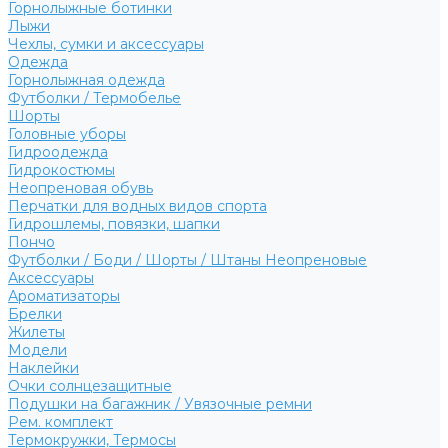
Горнолыжные ботинки
Лыжи
Чехлы, сумки и аксессуары
Одежда
Горнолыжная одежда
Футболки / Термобелье
Шорты
Головные уборы
Гидроодежда
Гидрокостюмы
Неопреновая обувь
Перчатки для водных видов спорта
Гидрошлемы, повязки, шапки
Пончо
Футболки / Боди / Шорты / Штаны Неопреновые
Аксессуары
Ароматизаторы
Брелки
Жилеты
Модели
Наклейки
Очки солнцезащитные
Подушки на багажник / Увязочные ремни
Рем. комплект
Термокружки, Термосы