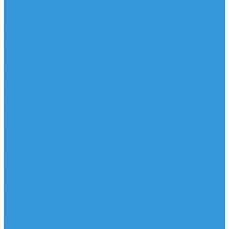
Доски
Паруса
Комплекты
Мачты
Гик
Плавник
Фойлы
Удлинитель
Шарнир
Защита
Трапеционные петли
Трапеция
Аксессуары
Запчасти
Для Доски
Для Паруса
Для Гика
Для Фойла и Плавника
Для Удлинителя и Шарнира
Шайбы/Винты/Закладные
Чехлы
Вингфоил
Доски
Винги
Фойлы