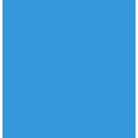
Шорты
Головные уборы
Гидроодежда
Гидрокостюмы
Неопреновая обувь
Перчатки для водных видов спорта
Гидрошлемы, повязки, шапки
Пончо
Футболки / Боди / Шорты / Штаны Неопреновые
Аксессуары
Ароматизаторы
Брелки
Жилеты
Модели
Наклейки
Очки солнцезащитные
Подушки на багажник / Увязочные ремни
Рем. комплект
Термокружки, Термосы
Учебная литература
Чехлы / рюкзаки / сумки
Шлем для водных видов спорта
Экшн-Камеры
...
Виндсерфинг