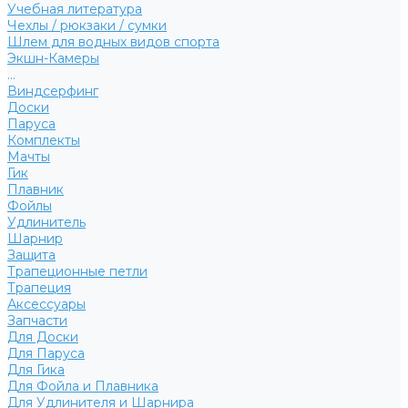
Учебная литература
Чехлы / рюкзаки / сумки
Шлем для водных видов спорта
Экшн-Камеры
...
Виндсерфинг
Доски
Паруса
Комплекты
Мачты
Гик
Плавник
Фойлы
Удлинитель
Шарнир
Защита
Трапеционные петли
Трапеция
Аксессуары
Запчасти
Для Доски
Для Паруса
Для Гика
Для Фойла и Плавника
Для Удлинителя и Шарнира