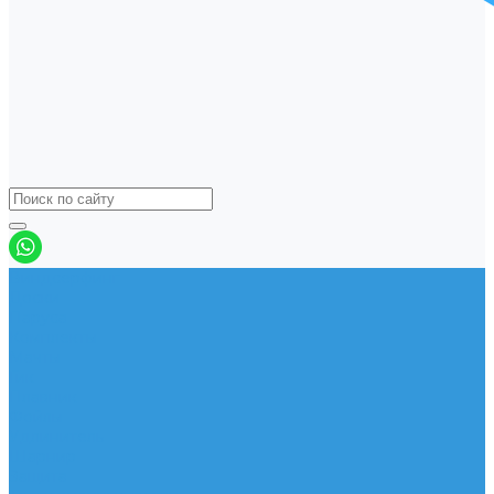
Виндсерфинг
Доски
Паруса
Комплекты
Мачты
Гик
Плавник
Фойлы
Удлинитель
Шарнир
Защита