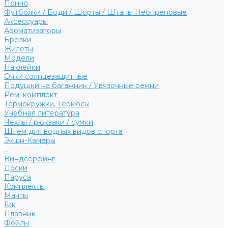
Пончо
Футболки / Боди / Шорты / Штаны Неопреновые
Аксессуары
Ароматизаторы
Брелки
Жилеты
Модели
Наклейки
Очки солнцезащитные
Подушки на багажник / Увязочные ремни
Рем. комплект
Термокружки, Термосы
Учебная литература
Чехлы / рюкзаки / сумки
Шлем для водных видов спорта
Экшн-Камеры
...
Виндсерфинг
Доски
Паруса
Комплекты
Мачты
Гик
Плавник
Фойлы