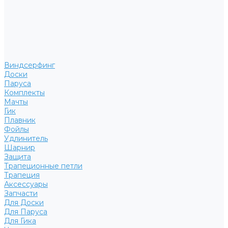
Виндсерфинг
Доски
Паруса
Комплекты
Мачты
Гик
Плавник
Фойлы
Удлинитель
Шарнир
Защита
Трапеционные петли
Трапеция
Аксессуары
Запчасти
Для Доски
Для Паруса
Для Гика