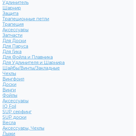
Удлинитель
Шарнир
Защита
Трапеционные петли
Трапеция
Аксессуары
Запчасти
Для Доски
Для Паруса
Для Гика
Для Фойла и Плавника
Для Удлинителя и Шарнира
Шайбы/Винты/Закладные
Чехлы
Вингфоил
Доски
Винги
Фойлы
Аксессуары
IQ Foil
SUP серфинг
SUP доски
Весла
Аксессуары, Чехлы
Лыжи