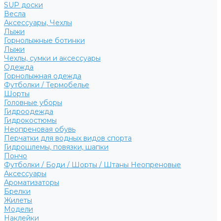
SUP доски
Весла
Аксессуары, Чехлы
Лыжи
Горнолыжные ботинки
Лыжи
Чехлы, сумки и аксессуары
Одежда
Горнолыжная одежда
Футболки / Термобелье
Шорты
Головные уборы
Гидроодежда
Гидрокостюмы
Неопреновая обувь
Перчатки для водных видов спорта
Гидрошлемы, повязки, шапки
Пончо
Футболки / Боди / Шорты / Штаны Неопреновые
Аксессуары
Ароматизаторы
Брелки
Жилеты
Модели
Наклейки