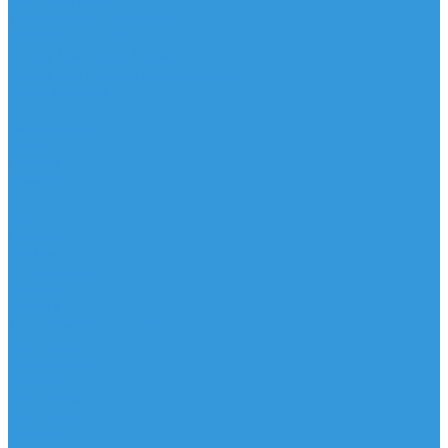
Рем. комплект
Термокружки, Термосы
Учебная литература
Чехлы / рюкзаки / сумки
Шлем для водных видов спорта
Экшн-Камеры
...
Виндсерфинг
Доски
Паруса
Комплекты
Мачты
Гик
Плавник
Фойлы
Удлинитель
Шарнир
Защита
Трапеционные петли
Трапеция
Аксессуары
Запчасти
Для Доски
Для Паруса
Для Гика