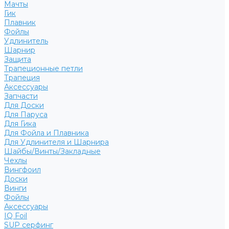
Мачты
Гик
Плавник
Фойлы
Удлинитель
Шарнир
Защита
Трапеционные петли
Трапеция
Аксессуары
Запчасти
Для Доски
Для Паруса
Для Гика
Для Фойла и Плавника
Для Удлинителя и Шарнира
Шайбы/Винты/Закладные
Чехлы
Вингфоил
Доски
Винги
Фойлы
Аксессуары
IQ Foil
SUP серфинг