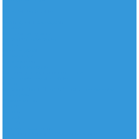
Аксессуары, Чехлы
Лыжи
Горнолыжные ботинки
Лыжи
Чехлы, сумки и аксессуары
Одежда
Горнолыжная одежда
Футболки / Термобелье
Шорты
Головные уборы
Гидроодежда
Гидрокостюмы
Неопреновая обувь
Перчатки для водных видов спорта
Гидрошлемы, повязки, шапки
Пончо
Футболки / Боди / Шорты / Штаны Неопреновые
Аксессуары
Ароматизаторы
Брелки
Жилеты
Модели
Наклейки
Очки солнцезащитные
Подушки на багажник / Увязочные ремни