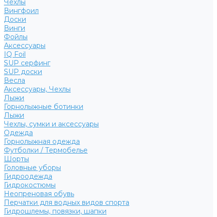
Чехлы
Вингфоил
Доски
Винги
Фойлы
Аксессуары
IQ Foil
SUP серфинг
SUP доски
Весла
Аксессуары, Чехлы
Лыжи
Горнолыжные ботинки
Лыжи
Чехлы, сумки и аксессуары
Одежда
Горнолыжная одежда
Футболки / Термобелье
Шорты
Головные уборы
Гидроодежда
Гидрокостюмы
Неопреновая обувь
Перчатки для водных видов спорта
Гидрошлемы, повязки, шапки