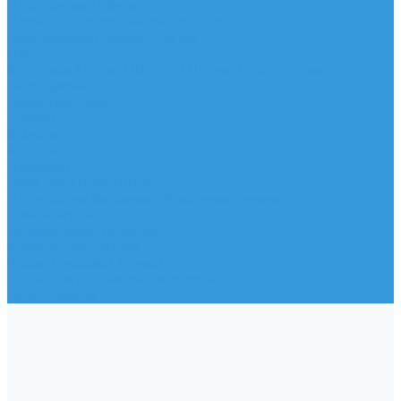
Неопреновая обувь
Перчатки для водных видов спорта
Гидрошлемы, повязки, шапки
Пончо
Футболки / Боди / Шорты / Штаны Неопреновые
Аксессуары
Ароматизаторы
Брелки
Жилеты
Модели
Наклейки
Очки солнцезащитные
Подушки на багажник / Увязочные ремни
Рем. комплект
Термокружки, Термосы
Учебная литература
Чехлы / рюкзаки / сумки
Шлем для водных видов спорта
Экшн-Камеры