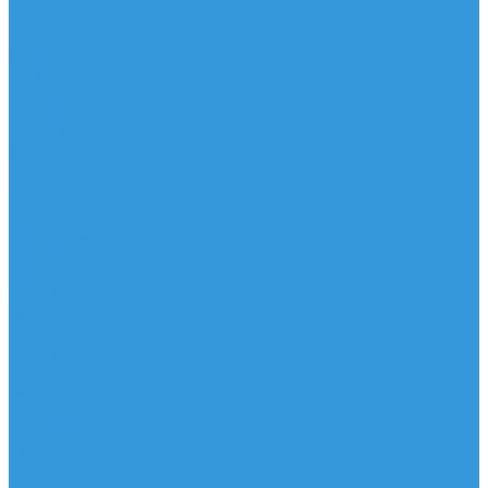
Мачты
Гик
Плавник
Фойлы
Удлинитель
Шарнир
Защита
Трапеционные петли
Трапеция
Аксессуары
Запчасти
Для Доски
Для Паруса
Для Гика
Чехлы
Вингфоил
Доски
Винги
Фойлы
Аксессуары
IQ Foil
SUP серфинг
SUP доски
Весла