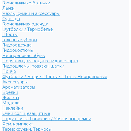
Горнолыжные ботинки
Лыжи
Чехлы, сумки и аксессуары
Одежда
Горнолыжная одежда
Футболки / Термобелье
Шорты
Головные уборы
Гидроодежда
Гидрокостюмы
Неопреновая обувь
Перчатки для водных видов спорта
Гидрошлемы, повязки, шапки
Пончо
Футболки / Боди / Шорты / Штаны Неопреновые
Аксессуары
Ароматизаторы
Брелки
Жилеты
Модели
Наклейки
Очки солнцезащитные
Подушки на багажник / Увязочные ремни
Рем. комплект
Термокружки, Термосы