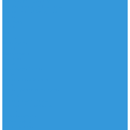
Для Фойла и Плавника
Для Удлинителя и Шарнира
Шайбы/Винты/Закладные
Чехлы
Вингфоил
Доски
Винги
Фойлы
Аксессуары
IQ Foil
SUP серфинг
SUP доски
Весла
Аксессуары, Чехлы
Лыжи
Горнолыжные ботинки
Лыжи
Чехлы, сумки и аксессуары
Одежда
Горнолыжная одежда
Футболки / Термобелье
Шорты
Головные уборы
Гидроодежда
Гидрокостюмы