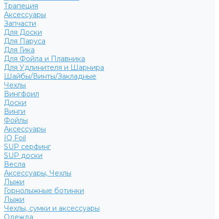
Трапеция
Аксессуары
Запчасти
Для Доски
Для Паруса
Для Гика
Для Фойла и Плавника
Для Удлинителя и Шарнира
Шайбы/Винты/Закладные
Чехлы
Вингфоил
Доски
Винги
Фойлы
Аксессуары
IQ Foil
SUP серфинг
SUP доски
Весла
Аксессуары, Чехлы
Лыжи
Горнолыжные ботинки
Лыжи
Чехлы, сумки и аксессуары
Одежда