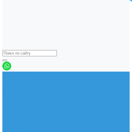
Виндсерфинг
Доски
Паруса
Комплекты
Мачты
Гик
Плавник
Фойлы
Удлинитель
Шарнир
Защита