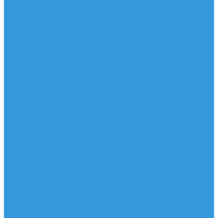
Шорты
Головные уборы
Гидроодежда
Гидрокостюмы
Неопреновая обувь
Перчатки для водных видов спорта
Гидрошлемы, повязки, шапки
Пончо
Футболки / Боди / Шорты / Штаны Неопреновые
Аксессуары
Ароматизаторы
Брелки
Жилеты
Модели
Наклейки
Очки солнцезащитные
Подушки на багажник / Увязочные ремни
Рем. комплект
Термокружки, Термосы
Учебная литература
Чехлы / рюкзаки / сумки
Шлем для водных видов спорта
Экшн-Камеры
...
Виндсерфинг