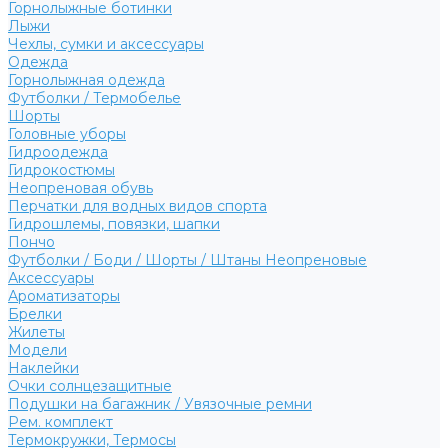
Горнолыжные ботинки
Лыжи
Чехлы, сумки и аксессуары
Одежда
Горнолыжная одежда
Футболки / Термобелье
Шорты
Головные уборы
Гидроодежда
Гидрокостюмы
Неопреновая обувь
Перчатки для водных видов спорта
Гидрошлемы, повязки, шапки
Пончо
Футболки / Боди / Шорты / Штаны Неопреновые
Аксессуары
Ароматизаторы
Брелки
Жилеты
Модели
Наклейки
Очки солнцезащитные
Подушки на багажник / Увязочные ремни
Рем. комплект
Термокружки, Термосы