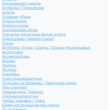
Горнолыжная одежда
Футболки / Термобелье
Шорты
Головные уборы
Гидроодежда
Гидрокостюмы
Неопреновая обувь
Перчатки для водных видов спорта
Гидрошлемы, повязки, шапки
Пончо
Футболки / Боди / Шорты / Штаны Неопреновые
Аксессуары
Ароматизаторы
Брелки
Жилеты
Модели
Наклейки
Очки солнцезащитные
Подушки на багажник / Увязочные ремни
Рем. комплект
Термокружки, Термосы
Учебная литература
Чехлы / рюкзаки / сумки
Шлем для водных видов спорта
Экшн-Камеры