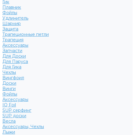
Гик
Плавник
Фойлы
Удлинитель
Шарнир
Защита
Трапеционные петли
Трапеция
Аксессуары
Запчасти
Для Доски
Для Паруса
Для Гика
Чехлы
Вингфоил
Доски
Винги
Фойлы
Аксессуары
IQ Foil
SUP серфинг
SUP доски
Весла
Аксессуары, Чехлы
Лыжи