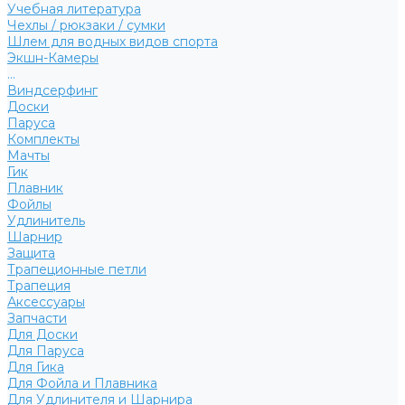
Учебная литература
Чехлы / рюкзаки / сумки
Шлем для водных видов спорта
Экшн-Камеры
...
Виндсерфинг
Доски
Паруса
Комплекты
Мачты
Гик
Плавник
Фойлы
Удлинитель
Шарнир
Защита
Трапеционные петли
Трапеция
Аксессуары
Запчасти
Для Доски
Для Паруса
Для Гика
Для Фойла и Плавника
Для Удлинителя и Шарнира