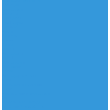
Трапеционные петли
Трапеция
Аксессуары
Запчасти
Для Доски
Для Паруса
Для Гика
Чехлы
Вингфоил
Доски
Винги
Фойлы
Аксессуары
IQ Foil
SUP серфинг
SUP доски
Весла
Аксессуары, Чехлы
Лыжи
Горнолыжные ботинки
Лыжи
Чехлы, сумки и аксессуары
Одежда
Горнолыжная одежда
Футболки / Термобелье