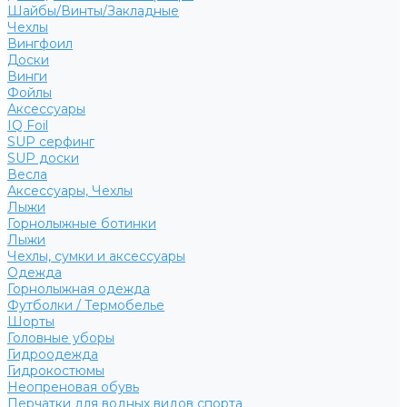
Шайбы/Винты/Закладные
Чехлы
Вингфоил
Доски
Винги
Фойлы
Аксессуары
IQ Foil
SUP серфинг
SUP доски
Весла
Аксессуары, Чехлы
Лыжи
Горнолыжные ботинки
Лыжи
Чехлы, сумки и аксессуары
Одежда
Горнолыжная одежда
Футболки / Термобелье
Шорты
Головные уборы
Гидроодежда
Гидрокостюмы
Неопреновая обувь
Перчатки для водных видов спорта