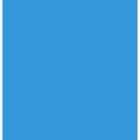
Доски
Паруса
Комплекты
Мачты
Гик
Плавник
Фойлы
Удлинитель
Шарнир
Защита
Трапеционные петли
Трапеция
Аксессуары
Запчасти
Для Доски
Для Паруса
Для Гика
Для Фойла и Плавника
Для Удлинителя и Шарнира
Шайбы/Винты/Закладные
Чехлы
Вингфоил
Доски
Винги
Фойлы