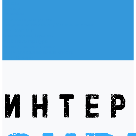
Жилеты
Модели
Наклейки
Очки солнцезащитные
Подушки на багажник / Увязочные ремни
Рем. комплект
Термокружки, Термосы
Учебная литература
Чехлы / рюкзаки / сумки
Шлем для водных видов спорта
Экшн-Камеры