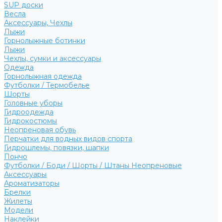
SUP доски
Весла
Аксессуары, Чехлы
Лыжи
Горнолыжные ботинки
Лыжи
Чехлы, сумки и аксессуары
Одежда
Горнолыжная одежда
Футболки / Термобелье
Шорты
Головные уборы
Гидроодежда
Гидрокостюмы
Неопреновая обувь
Перчатки для водных видов спорта
Гидрошлемы, повязки, шапки
Пончо
Футболки / Боди / Шорты / Штаны Неопреновые
Аксессуары
Ароматизаторы
Брелки
Жилеты
Модели
Наклейки