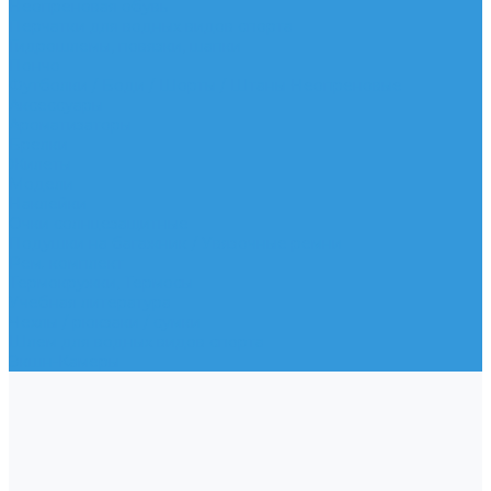
Неопреновая обувь
Перчатки для водных видов спорта
Гидрошлемы, повязки, шапки
Пончо
Футболки / Боди / Шорты / Штаны Неопреновые
Аксессуары
Ароматизаторы
Брелки
Жилеты
Модели
Наклейки
Очки солнцезащитные
Подушки на багажник / Увязочные ремни
Рем. комплект
Термокружки, Термосы
Учебная литература
Чехлы / рюкзаки / сумки
Шлем для водных видов спорта
Экшн-Камеры