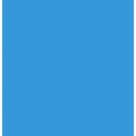
Аксессуары, Чехлы
Лыжи
Горнолыжные ботинки
Лыжи
Чехлы, сумки и аксессуары
Одежда
Горнолыжная одежда
Футболки / Термобелье
Шорты
Головные уборы
Гидроодежда
Гидрокостюмы
Неопреновая обувь
Перчатки для водных видов спорта
Гидрошлемы, повязки, шапки
Пончо
Футболки / Боди / Шорты / Штаны Неопреновые
Аксессуары
Ароматизаторы
Брелки
Жилеты
Модели
Наклейки
Очки солнцезащитные
Подушки на багажник / Увязочные ремни