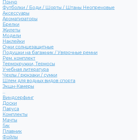
Пончо
Футболки / Боди / Шорты / Штаны Неопреновые
Аксессуары
Ароматизаторы
Брелки
Жилеты
Модели
Наклейки
Очки солнцезащитные
Подушки на багажник / Увязочные ремни
Рем. комплект
Термокружки, Термосы
Учебная литература
Чехлы / рюкзаки / сумки
Шлем для водных видов спорта
Экшн-Камеры
...
Виндсерфинг
Доски
Паруса
Комплекты
Мачты
Гик
Плавник
Фойлы