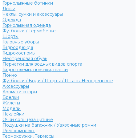
Горнолыжные ботинки
Лыжи
Чехлы, сумки и аксессуары
Одежда
Горнолыжная одежда
Футболки / Термобелье
Шорты
Головные уборы
Гидроодежда
Гидрокостюмы
Неопреновая обувь
Перчатки для водных видов спорта
Гидрошлемы, повязки, шапки
Пончо
Футболки / Боди / Шорты / Штаны Неопреновые
Аксессуары
Ароматизаторы
Брелки
Жилеты
Модели
Наклейки
Очки солнцезащитные
Подушки на багажник / Увязочные ремни
Рем. комплект
Термокружки, Термосы