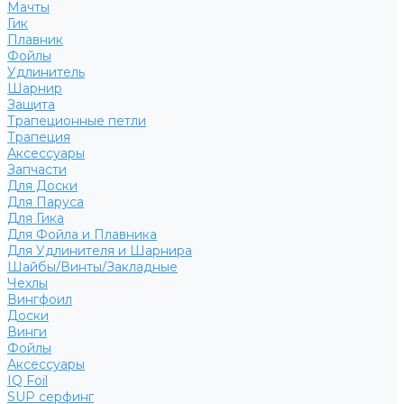
Мачты
Гик
Плавник
Фойлы
Удлинитель
Шарнир
Защита
Трапеционные петли
Трапеция
Аксессуары
Запчасти
Для Доски
Для Паруса
Для Гика
Для Фойла и Плавника
Для Удлинителя и Шарнира
Шайбы/Винты/Закладные
Чехлы
Вингфоил
Доски
Винги
Фойлы
Аксессуары
IQ Foil
SUP серфинг