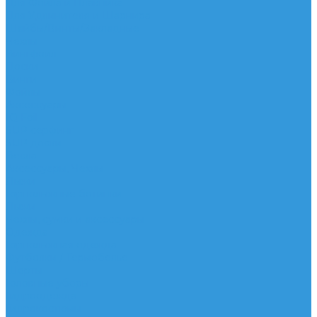
Для Фойла и Плавника
Для Удлинителя и Шарнира
Шайбы/Винты/Закладные
Чехлы
Вингфоил
Доски
Винги
Фойлы
Аксессуары
IQ Foil
SUP серфинг
SUP доски
Весла
Аксессуары, Чехлы
Лыжи
Горнолыжные ботинки
Лыжи
Чехлы, сумки и аксессуары
Одежда
Горнолыжная одежда
Футболки / Термобелье
Шорты
Головные уборы
Гидроодежда
Гидрокостюмы