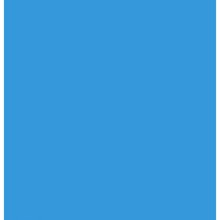
Мачты
Гик
Плавник
Фойлы
Удлинитель
Шарнир
Защита
Трапеционные петли
Трапеция
Аксессуары
Запчасти
Для Доски
Для Паруса
Для Гика
Чехлы
Вингфоил
Доски
Винги
Фойлы
Аксессуары
IQ Foil
SUP серфинг
SUP доски
Весла