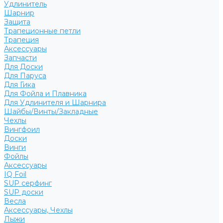
Удлинитель
Шарнир
Защита
Трапеционные петли
Трапеция
Аксессуары
Запчасти
Для Доски
Для Паруса
Для Гика
Для Фойла и Плавника
Для Удлинителя и Шарнира
Шайбы/Винты/Закладные
Чехлы
Вингфоил
Доски
Винги
Фойлы
Аксессуары
IQ Foil
SUP серфинг
SUP доски
Весла
Аксессуары, Чехлы
Лыжи