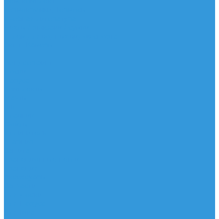
Рем. комплект
Термокружки, Термосы
Учебная литература
Чехлы / рюкзаки / сумки
Шлем для водных видов спорта
Экшн-Камеры
...
Виндсерфинг
Доски
Паруса
Комплекты
Мачты
Гик
Плавник
Фойлы
Удлинитель
Шарнир
Защита
Трапеционные петли
Трапеция
Аксессуары
Запчасти
Для Доски
Для Паруса
Для Гика