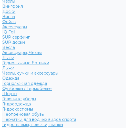
Чехлы
Вингфоил
Доски
Винги
Фойлы
Аксессуары
IQ Foil
SUP серфинг
SUP доски
Весла
Аксессуары, Чехлы
Лыжи
Горнолыжные ботинки
Лыжи
Чехлы, сумки и аксессуары
Одежда
Горнолыжная одежда
Футболки / Термобелье
Шорты
Головные уборы
Гидроодежда
Гидрокостюмы
Неопреновая обувь
Перчатки для водных видов спорта
Гидрошлемы, повязки, шапки