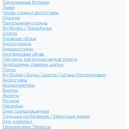
Горнолыжные ботинки
Лыжи
Чехлы, сумки и аксессуары
Одежда
Горнолыжная одежда
Футболки / Термобелье
Шорты
Головные уборы
Гидроодежда
Гидрокостюмы
Неопреновая обувь
Перчатки для водных видов спорта
Гидрошлемы, повязки, шапки
Пончо
Футболки / Боди / Шорты / Штаны Неопреновые
Аксессуары
Ароматизаторы
Брелки
Жилеты
Модели
Наклейки
Очки солнцезащитные
Подушки на багажник / Увязочные ремни
Рем. комплект
Термокружки, Термосы