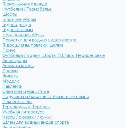
Горнолыжная одежда
Футболки / Термобелье
Шорты
Головные уборы
Гидроодежда
Гидрокостюмы
Неопреновая обувь
Перчатки для водных видов спорта
Гидрошлемы, повязки, шапки
Пончо
Футболки / Боди / Шорты / Штаны Неопреновые
Аксессуары
Ароматизаторы
Брелки
Жилеты
Модели
Наклейки
Очки солнцезащитные
Подушки на багажник / Увязочные ремни
Рем. комплект
Термокружки, Термосы
Учебная литература
Чехлы / рюкзаки / сумки
Шлем для водных видов спорта
Экшн-Камеры