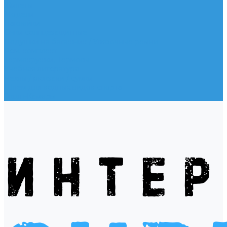
Жилеты
Модели
Наклейки
Очки солнцезащитные
Подушки на багажник / Увязочные ремни
Рем. комплект
Термокружки, Термосы
Учебная литература
Чехлы / рюкзаки / сумки
Шлем для водных видов спорта
Экшн-Камеры