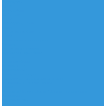
Аксессуары
IQ Foil
SUP серфинг
SUP доски
Весла
Аксессуары, Чехлы
Лыжи
Горнолыжные ботинки
Лыжи
Чехлы, сумки и аксессуары
Одежда
Горнолыжная одежда
Футболки / Термобелье
Шорты
Головные уборы
Гидроодежда
Гидрокостюмы
Неопреновая обувь
Перчатки для водных видов спорта
Гидрошлемы, повязки, шапки
Пончо
Футболки / Боди / Шорты / Штаны Неопреновые
Аксессуары
Ароматизаторы
Брелки