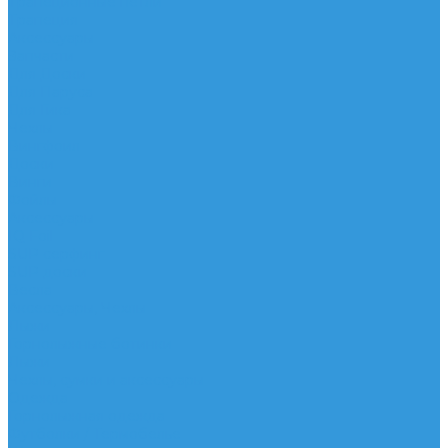
Трапеционные петли
Трапеция
Аксессуары
Запчасти
Для Доски
Для Паруса
Для Гика
Чехлы
Вингфоил
Доски
Винги
Фойлы
Аксессуары
IQ Foil
SUP серфинг
SUP доски
Весла
Аксессуары, Чехлы
Лыжи
Горнолыжные ботинки
Лыжи
Чехлы, сумки и аксессуары
Одежда
Горнолыжная одежда
Футболки / Термобелье