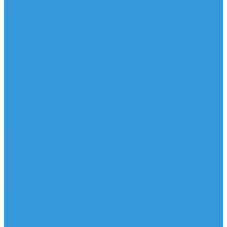
Доски
Паруса
Комплекты
Мачты
Гик
Плавник
Фойлы
Удлинитель
Шарнир
Защита
Трапеционные петли
Трапеция
Аксессуары
Запчасти
Для Доски
Для Паруса
Для Гика
Для Фойла и Плавника
Для Удлинителя и Шарнира
Шайбы/Винты/Закладные
Чехлы
Вингфоил
Доски
Винги
Фойлы