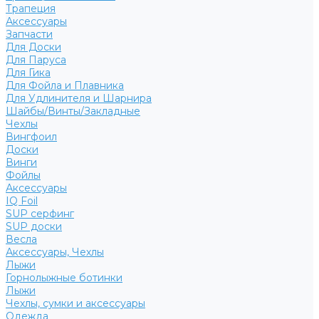
Трапеция
Аксессуары
Запчасти
Для Доски
Для Паруса
Для Гика
Для Фойла и Плавника
Для Удлинителя и Шарнира
Шайбы/Винты/Закладные
Чехлы
Вингфоил
Доски
Винги
Фойлы
Аксессуары
IQ Foil
SUP серфинг
SUP доски
Весла
Аксессуары, Чехлы
Лыжи
Горнолыжные ботинки
Лыжи
Чехлы, сумки и аксессуары
Одежда