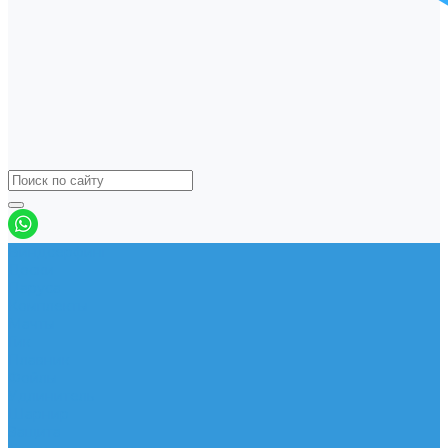
Виндсерфинг
Доски
Паруса
Комплекты
Мачты
Гик
Плавник
Фойлы
Удлинитель
Шарнир
Защита