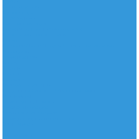
Шорты
Головные уборы
Гидроодежда
Гидрокостюмы
Неопреновая обувь
Перчатки для водных видов спорта
Гидрошлемы, повязки, шапки
Пончо
Футболки / Боди / Шорты / Штаны Неопреновые
Аксессуары
Ароматизаторы
Брелки
Жилеты
Модели
Наклейки
Очки солнцезащитные
Подушки на багажник / Увязочные ремни
Рем. комплект
Термокружки, Термосы
Учебная литература
Чехлы / рюкзаки / сумки
Шлем для водных видов спорта
Экшн-Камеры
...
Виндсерфинг