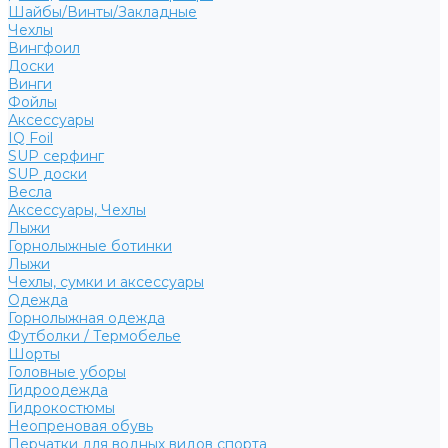
Шайбы/Винты/Закладные
Чехлы
Вингфоил
Доски
Винги
Фойлы
Аксессуары
IQ Foil
SUP серфинг
SUP доски
Весла
Аксессуары, Чехлы
Лыжи
Горнолыжные ботинки
Лыжи
Чехлы, сумки и аксессуары
Одежда
Горнолыжная одежда
Футболки / Термобелье
Шорты
Головные уборы
Гидроодежда
Гидрокостюмы
Неопреновая обувь
Перчатки для водных видов спорта