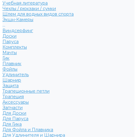
Учебная литература
Чехлы / рюкзаки / сумки
Шлем для водных видов спорта
Экшн-Камеры
...
Виндсерфинг
Доски
Паруса
Комплекты
Мачты
Гик
Плавник
Фойлы
Удлинитель
Шарнир
Защита
Трапеционные петли
Трапеция
Аксессуары
Запчасти
Для Доски
Для Паруса
Для Гика
Для Фойла и Плавника
Для Удлинителя и Шарнира