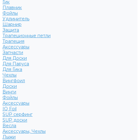
Гик
Плавник
Фойлы
Удлинитель
Шарнир
Защита
Трапеционные петли
Трапеция
Аксессуары
Запчасти
Для Доски
Для Паруса
Для Гика
Чехлы
Вингфоил
Доски
Винги
Фойлы
Аксессуары
IQ Foil
SUP серфинг
SUP доски
Весла
Аксессуары, Чехлы
Лыжи