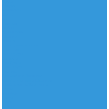
Доски
Паруса
Комплекты
Мачты
Гик
Плавник
Фойлы
Удлинитель
Шарнир
Защита
Трапеционные петли
Трапеция
Аксессуары
Запчасти
Для Доски
Для Паруса
Для Гика
Для Фойла и Плавника
Для Удлинителя и Шарнира
Шайбы/Винты/Закладные
Чехлы
Вингфоил
Доски
Винги
Фойлы