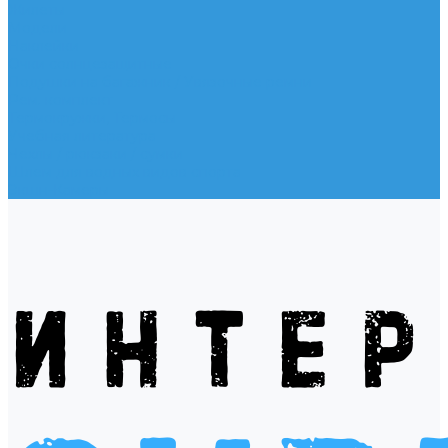
Жилеты
Модели
Наклейки
Очки солнцезащитные
Подушки на багажник / Увязочные ремни
Рем. комплект
Термокружки, Термосы
Учебная литература
Чехлы / рюкзаки / сумки
Шлем для водных видов спорта
Экшн-Камеры