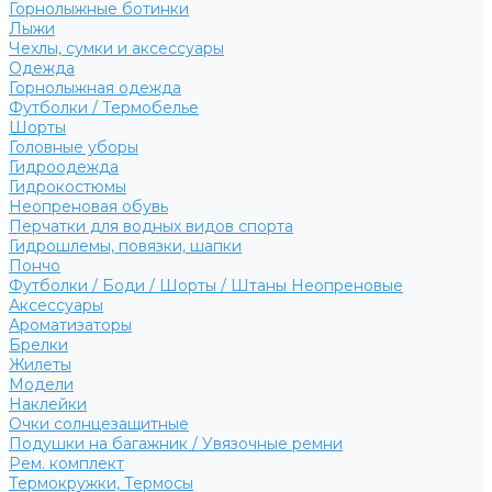
Горнолыжные ботинки
Лыжи
Чехлы, сумки и аксессуары
Одежда
Горнолыжная одежда
Футболки / Термобелье
Шорты
Головные уборы
Гидроодежда
Гидрокостюмы
Неопреновая обувь
Перчатки для водных видов спорта
Гидрошлемы, повязки, шапки
Пончо
Футболки / Боди / Шорты / Штаны Неопреновые
Аксессуары
Ароматизаторы
Брелки
Жилеты
Модели
Наклейки
Очки солнцезащитные
Подушки на багажник / Увязочные ремни
Рем. комплект
Термокружки, Термосы