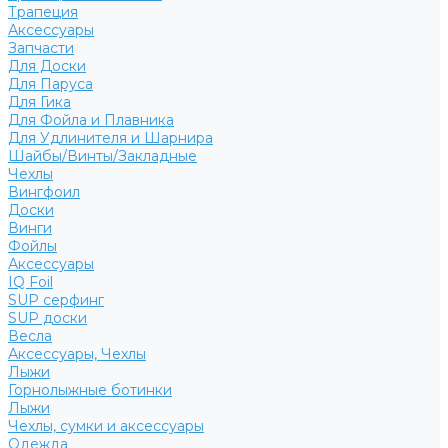
Трапеция
Аксессуары
Запчасти
Для Доски
Для Паруса
Для Гика
Для Фойла и Плавника
Для Удлинителя и Шарнира
Шайбы/Винты/Закладные
Чехлы
Вингфоил
Доски
Винги
Фойлы
Аксессуары
IQ Foil
SUP серфинг
SUP доски
Весла
Аксессуары, Чехлы
Лыжи
Горнолыжные ботинки
Лыжи
Чехлы, сумки и аксессуары
Одежда