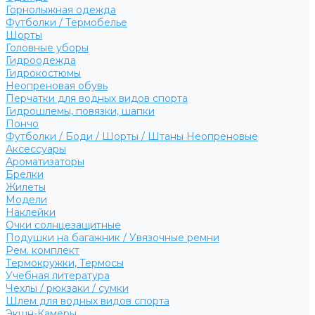
Горнолыжная одежда
Футболки / Термобелье
Шорты
Головные уборы
Гидроодежда
Гидрокостюмы
Неопреновая обувь
Перчатки для водных видов спорта
Гидрошлемы, повязки, шапки
Пончо
Футболки / Боди / Шорты / Штаны Неопреновые
Аксессуары
Ароматизаторы
Брелки
Жилеты
Модели
Наклейки
Очки солнцезащитные
Подушки на багажник / Увязочные ремни
Рем. комплект
Термокружки, Термосы
Учебная литература
Чехлы / рюкзаки / сумки
Шлем для водных видов спорта
Экшн-Камеры