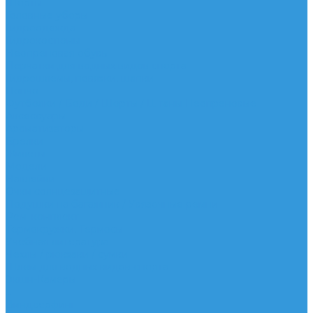
Шорты
Головные уборы
Гидроодежда
Гидрокостюмы
Неопреновая обувь
Перчатки для водных видов спорта
Гидрошлемы, повязки, шапки
Пончо
Футболки / Боди / Шорты / Штаны Неопреновые
Аксессуары
Ароматизаторы
Брелки
Жилеты
Модели
Наклейки
Очки солнцезащитные
Подушки на багажник / Увязочные ремни
Рем. комплект
Термокружки, Термосы
Учебная литература
Чехлы / рюкзаки / сумки
Шлем для водных видов спорта
Экшн-Камеры
...
Виндсерфинг