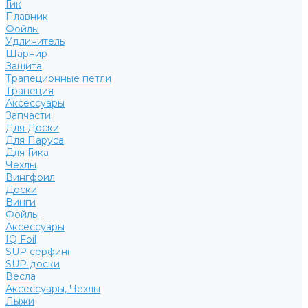
Гик
Плавник
Фойлы
Удлинитель
Шарнир
Защита
Трапеционные петли
Трапеция
Аксессуары
Запчасти
Для Доски
Для Паруса
Для Гика
Чехлы
Вингфоил
Доски
Винги
Фойлы
Аксессуары
IQ Foil
SUP серфинг
SUP доски
Весла
Аксессуары, Чехлы
Лыжи