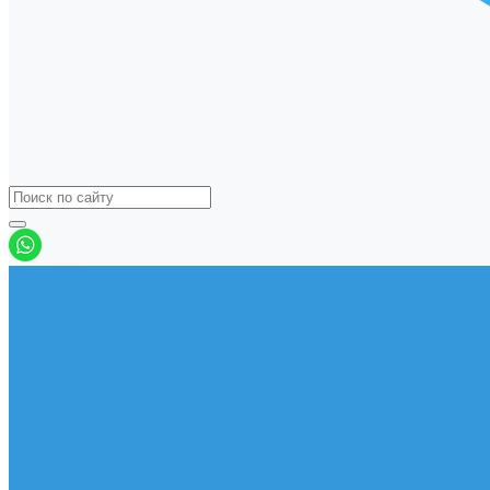
Виндсерфинг
Доски
Паруса
Комплекты
Мачты
Гик
Плавник
Фойлы
Удлинитель
Шарнир
Защита