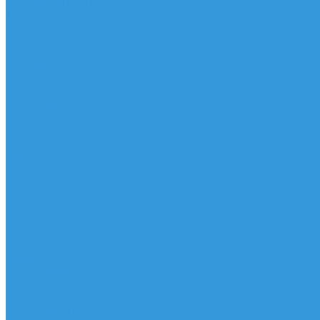
Трапеционные петли
Трапеция
Аксессуары
Запчасти
Для Доски
Для Паруса
Для Гика
Чехлы
Вингфоил
Доски
Винги
Фойлы
Аксессуары
IQ Foil
SUP серфинг
SUP доски
Весла
Аксессуары, Чехлы
Лыжи
Горнолыжные ботинки
Лыжи
Чехлы, сумки и аксессуары
Одежда
Горнолыжная одежда
Футболки / Термобелье