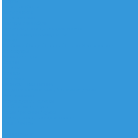
Шорты
Головные уборы
Гидроодежда
Гидрокостюмы
Неопреновая обувь
Перчатки для водных видов спорта
Гидрошлемы, повязки, шапки
Пончо
Футболки / Боди / Шорты / Штаны Неопреновые
Аксессуары
Ароматизаторы
Брелки
Жилеты
Модели
Наклейки
Очки солнцезащитные
Подушки на багажник / Увязочные ремни
Рем. комплект
Термокружки, Термосы
Учебная литература
Чехлы / рюкзаки / сумки
Шлем для водных видов спорта
Экшн-Камеры
...
Виндсерфинг