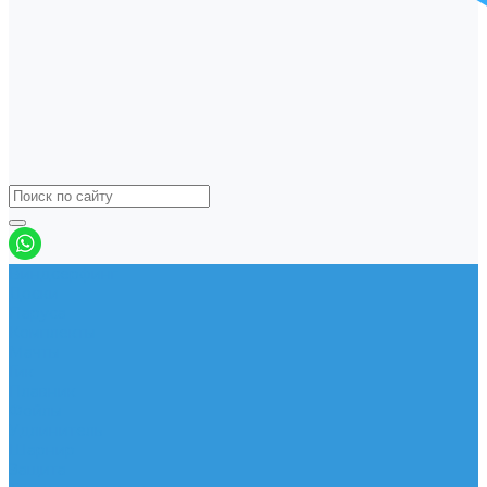
Виндсерфинг
Доски
Паруса
Комплекты
Мачты
Гик
Плавник
Фойлы
Удлинитель
Шарнир
Защита