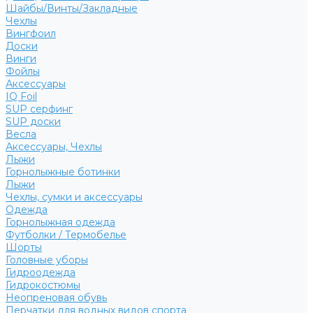
Шайбы/Винты/Закладные
Чехлы
Вингфоил
Доски
Винги
Фойлы
Аксессуары
IQ Foil
SUP серфинг
SUP доски
Весла
Аксессуары, Чехлы
Лыжи
Горнолыжные ботинки
Лыжи
Чехлы, сумки и аксессуары
Одежда
Горнолыжная одежда
Футболки / Термобелье
Шорты
Головные уборы
Гидроодежда
Гидрокостюмы
Неопреновая обувь
Перчатки для водных видов спорта