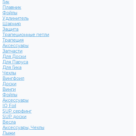
Гик
Плавник
Фойлы
Удлинитель
Шарнир
Защита
Трапеционные петли
Трапеция
Аксессуары
Запчасти
Для Доски
Для Паруса
Для Гика
Чехлы
Вингфоил
Доски
Винги
Фойлы
Аксессуары
IQ Foil
SUP серфинг
SUP доски
Весла
Аксессуары, Чехлы
Лыжи