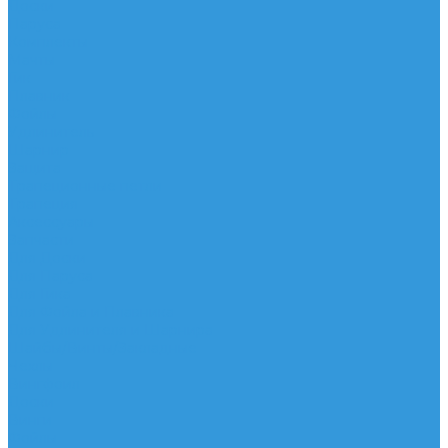
Доски
Паруса
Комплекты
Мачты
Гик
Плавник
Фойлы
Удлинитель
Шарнир
Защита
Трапеционные петли
Трапеция
Аксессуары
Запчасти
Для Доски
Для Паруса
Для Гика
Для Фойла и Плавника
Для Удлинителя и Шарнира
Шайбы/Винты/Закладные
Чехлы
Вингфоил
Доски
Винги
Фойлы