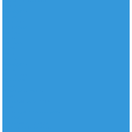
Трапеционные петли
Трапеция
Аксессуары
Запчасти
Для Доски
Для Паруса
Для Гика
Чехлы
Вингфоил
Доски
Винги
Фойлы
Аксессуары
IQ Foil
SUP серфинг
SUP доски
Весла
Аксессуары, Чехлы
Лыжи
Горнолыжные ботинки
Лыжи
Чехлы, сумки и аксессуары
Одежда
Горнолыжная одежда
Футболки / Термобелье