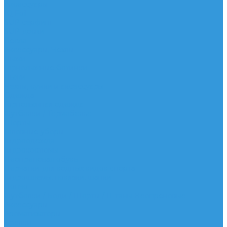
Аксессуары
IQ Foil
SUP серфинг
SUP доски
Весла
Аксессуары, Чехлы
Лыжи
Горнолыжные ботинки
Лыжи
Чехлы, сумки и аксессуары
Одежда
Горнолыжная одежда
Футболки / Термобелье
Шорты
Головные уборы
Гидроодежда
Гидрокостюмы
Неопреновая обувь
Перчатки для водных видов спорта
Гидрошлемы, повязки, шапки
Пончо
Футболки / Боди / Шорты / Штаны Неопреновые
Аксессуары
Ароматизаторы
Брелки