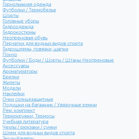
Горнолыжная одежда
Футболки / Термобелье
Шорты
Головные уборы
Гидроодежда
Гидрокостюмы
Неопреновая обувь
Перчатки для водных видов спорта
Гидрошлемы, повязки, шапки
Пончо
Футболки / Боди / Шорты / Штаны Неопреновые
Аксессуары
Ароматизаторы
Брелки
Жилеты
Модели
Наклейки
Очки солнцезащитные
Подушки на багажник / Увязочные ремни
Рем. комплект
Термокружки, Термосы
Учебная литература
Чехлы / рюкзаки / сумки
Шлем для водных видов спорта
Экшн-Камеры