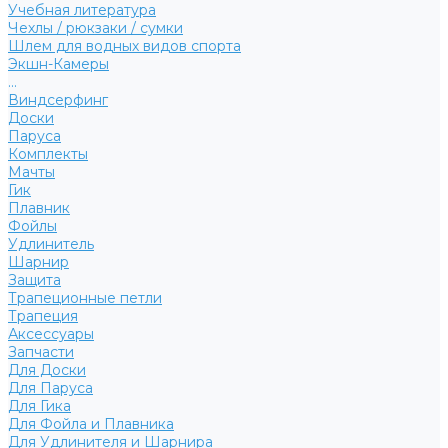
Учебная литература
Чехлы / рюкзаки / сумки
Шлем для водных видов спорта
Экшн-Камеры
...
Виндсерфинг
Доски
Паруса
Комплекты
Мачты
Гик
Плавник
Фойлы
Удлинитель
Шарнир
Защита
Трапеционные петли
Трапеция
Аксессуары
Запчасти
Для Доски
Для Паруса
Для Гика
Для Фойла и Плавника
Для Удлинителя и Шарнира