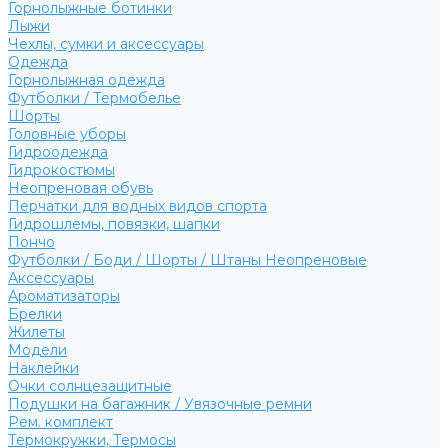
Горнолыжные ботинки
Лыжи
Чехлы, сумки и аксессуары
Одежда
Горнолыжная одежда
Футболки / Термобелье
Шорты
Головные уборы
Гидроодежда
Гидрокостюмы
Неопреновая обувь
Перчатки для водных видов спорта
Гидрошлемы, повязки, шапки
Пончо
Футболки / Боди / Шорты / Штаны Неопреновые
Аксессуары
Ароматизаторы
Брелки
Жилеты
Модели
Наклейки
Очки солнцезащитные
Подушки на багажник / Увязочные ремни
Рем. комплект
Термокружки, Термосы