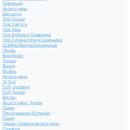
Трапеция
Аксессуары
Запчасти
Для Доски
Для Паруса
Для Гика
Для Фойла и Плавника
Для Удлинителя и Шарнира
Шайбы/Винты/Закладные
Чехлы
Вингфоил
Доски
Винги
Фойлы
Аксессуары
IQ Foil
SUP серфинг
SUP доски
Весла
Аксессуары, Чехлы
Лыжи
Горнолыжные ботинки
Лыжи
Чехлы, сумки и аксессуары
Одежда