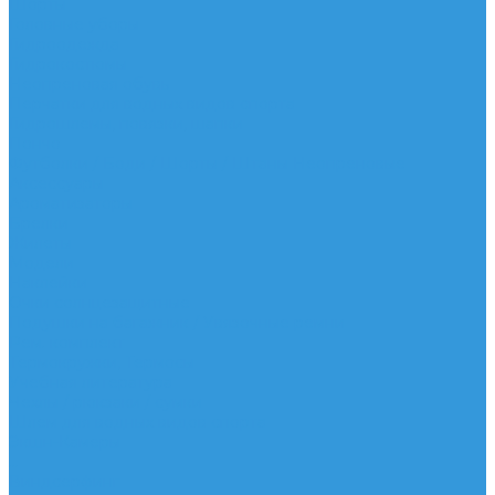
Шорты
Головные уборы
Гидроодежда
Гидрокостюмы
Неопреновая обувь
Перчатки для водных видов спорта
Гидрошлемы, повязки, шапки
Пончо
Футболки / Боди / Шорты / Штаны Неопреновые
Аксессуары
Ароматизаторы
Брелки
Жилеты
Модели
Наклейки
Очки солнцезащитные
Подушки на багажник / Увязочные ремни
Рем. комплект
Термокружки, Термосы
Учебная литература
Чехлы / рюкзаки / сумки
Шлем для водных видов спорта
Экшн-Камеры
...
Виндсерфинг