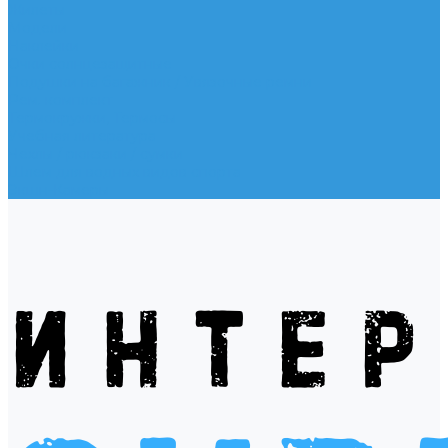
Жилеты
Модели
Наклейки
Очки солнцезащитные
Подушки на багажник / Увязочные ремни
Рем. комплект
Термокружки, Термосы
Учебная литература
Чехлы / рюкзаки / сумки
Шлем для водных видов спорта
Экшн-Камеры