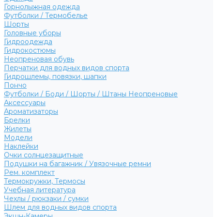
Горнолыжная одежда
Футболки / Термобелье
Шорты
Головные уборы
Гидроодежда
Гидрокостюмы
Неопреновая обувь
Перчатки для водных видов спорта
Гидрошлемы, повязки, шапки
Пончо
Футболки / Боди / Шорты / Штаны Неопреновые
Аксессуары
Ароматизаторы
Брелки
Жилеты
Модели
Наклейки
Очки солнцезащитные
Подушки на багажник / Увязочные ремни
Рем. комплект
Термокружки, Термосы
Учебная литература
Чехлы / рюкзаки / сумки
Шлем для водных видов спорта
Экшн-Камеры