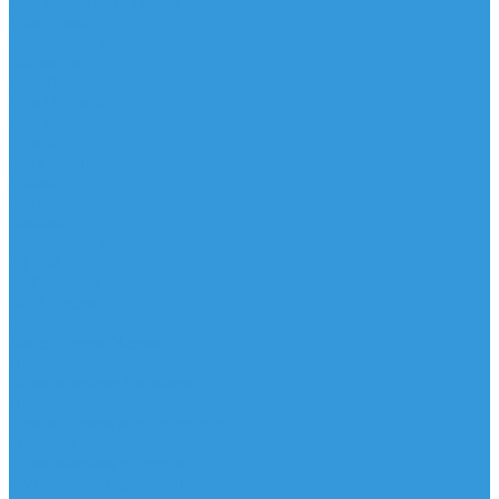
Трапеционные петли
Трапеция
Аксессуары
Запчасти
Для Доски
Для Паруса
Для Гика
Чехлы
Вингфоил
Доски
Винги
Фойлы
Аксессуары
IQ Foil
SUP серфинг
SUP доски
Весла
Аксессуары, Чехлы
Лыжи
Горнолыжные ботинки
Лыжи
Чехлы, сумки и аксессуары
Одежда
Горнолыжная одежда
Футболки / Термобелье