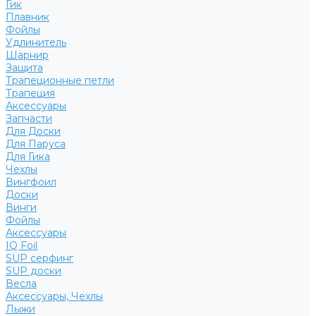
Гик
Плавник
Фойлы
Удлинитель
Шарнир
Защита
Трапеционные петли
Трапеция
Аксессуары
Запчасти
Для Доски
Для Паруса
Для Гика
Чехлы
Вингфоил
Доски
Винги
Фойлы
Аксессуары
IQ Foil
SUP серфинг
SUP доски
Весла
Аксессуары, Чехлы
Лыжи