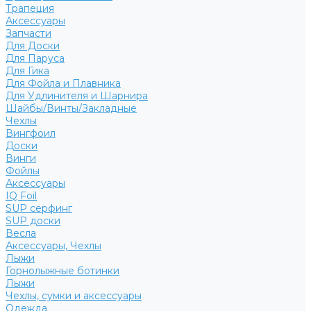
Трапеция
Аксессуары
Запчасти
Для Доски
Для Паруса
Для Гика
Для Фойла и Плавника
Для Удлинителя и Шарнира
Шайбы/Винты/Закладные
Чехлы
Вингфоил
Доски
Винги
Фойлы
Аксессуары
IQ Foil
SUP серфинг
SUP доски
Весла
Аксессуары, Чехлы
Лыжи
Горнолыжные ботинки
Лыжи
Чехлы, сумки и аксессуары
Одежда