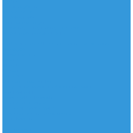
Шорты
Головные уборы
Гидроодежда
Гидрокостюмы
Неопреновая обувь
Перчатки для водных видов спорта
Гидрошлемы, повязки, шапки
Пончо
Футболки / Боди / Шорты / Штаны Неопреновые
Аксессуары
Ароматизаторы
Брелки
Жилеты
Модели
Наклейки
Очки солнцезащитные
Подушки на багажник / Увязочные ремни
Рем. комплект
Термокружки, Термосы
Учебная литература
Чехлы / рюкзаки / сумки
Шлем для водных видов спорта
Экшн-Камеры
...
Виндсерфинг