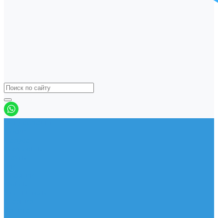
Виндсерфинг
Доски
Паруса
Комплекты
Мачты
Гик
Плавник
Фойлы
Удлинитель
Шарнир
Защита