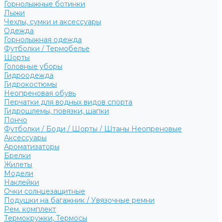
Горнолыжные ботинки
Лыжи
Чехлы, сумки и аксессуары
Одежда
Горнолыжная одежда
Футболки / Термобелье
Шорты
Головные уборы
Гидроодежда
Гидрокостюмы
Неопреновая обувь
Перчатки для водных видов спорта
Гидрошлемы, повязки, шапки
Пончо
Футболки / Боди / Шорты / Штаны Неопреновые
Аксессуары
Ароматизаторы
Брелки
Жилеты
Модели
Наклейки
Очки солнцезащитные
Подушки на багажник / Увязочные ремни
Рем. комплект
Термокружки, Термосы