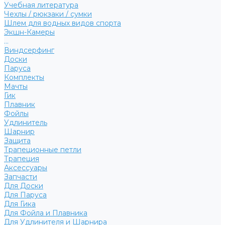
Учебная литература
Чехлы / рюкзаки / сумки
Шлем для водных видов спорта
Экшн-Камеры
...
Виндсерфинг
Доски
Паруса
Комплекты
Мачты
Гик
Плавник
Фойлы
Удлинитель
Шарнир
Защита
Трапеционные петли
Трапеция
Аксессуары
Запчасти
Для Доски
Для Паруса
Для Гика
Для Фойла и Плавника
Для Удлинителя и Шарнира