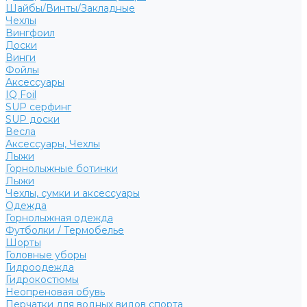
Шайбы/Винты/Закладные
Чехлы
Вингфоил
Доски
Винги
Фойлы
Аксессуары
IQ Foil
SUP серфинг
SUP доски
Весла
Аксессуары, Чехлы
Лыжи
Горнолыжные ботинки
Лыжи
Чехлы, сумки и аксессуары
Одежда
Горнолыжная одежда
Футболки / Термобелье
Шорты
Головные уборы
Гидроодежда
Гидрокостюмы
Неопреновая обувь
Перчатки для водных видов спорта