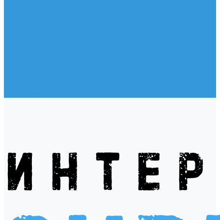
Жилеты
Модели
Наклейки
Очки солнцезащитные
Подушки на багажник / Увязочные ремни
Рем. комплект
Термокружки, Термосы
Учебная литература
Чехлы / рюкзаки / сумки
Шлем для водных видов спорта
Экшн-Камеры