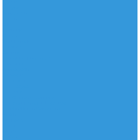
Доски
Паруса
Комплекты
Мачты
Гик
Плавник
Фойлы
Удлинитель
Шарнир
Защита
Трапеционные петли
Трапеция
Аксессуары
Запчасти
Для Доски
Для Паруса
Для Гика
Для Фойла и Плавника
Для Удлинителя и Шарнира
Шайбы/Винты/Закладные
Чехлы
Вингфоил
Доски
Винги
Фойлы