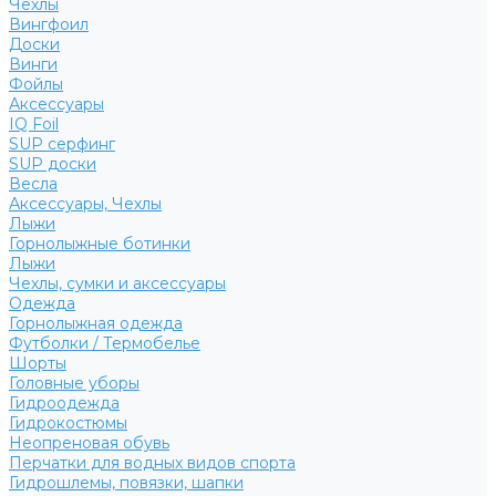
Чехлы
Вингфоил
Доски
Винги
Фойлы
Аксессуары
IQ Foil
SUP серфинг
SUP доски
Весла
Аксессуары, Чехлы
Лыжи
Горнолыжные ботинки
Лыжи
Чехлы, сумки и аксессуары
Одежда
Горнолыжная одежда
Футболки / Термобелье
Шорты
Головные уборы
Гидроодежда
Гидрокостюмы
Неопреновая обувь
Перчатки для водных видов спорта
Гидрошлемы, повязки, шапки