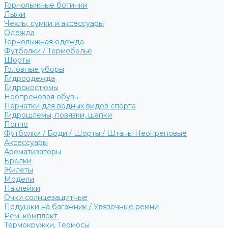
Горнолыжные ботинки
Лыжи
Чехлы, сумки и аксессуары
Одежда
Горнолыжная одежда
Футболки / Термобелье
Шорты
Головные уборы
Гидроодежда
Гидрокостюмы
Неопреновая обувь
Перчатки для водных видов спорта
Гидрошлемы, повязки, шапки
Пончо
Футболки / Боди / Шорты / Штаны Неопреновые
Аксессуары
Ароматизаторы
Брелки
Жилеты
Модели
Наклейки
Очки солнцезащитные
Подушки на багажник / Увязочные ремни
Рем. комплект
Термокружки, Термосы