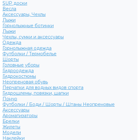
SUP доски
Весла
Аксессуары, Чехлы
Лыжи
Горнолыжные ботинки
Лыжи
Чехлы, сумки и аксессуары
Одежда
Горнолыжная одежда
Футболки / Термобелье
Шорты
Головные уборы
Гидроодежда
Гидрокостюмы
Неопреновая обувь
Перчатки для водных видов спорта
Гидрошлемы, повязки, шапки
Пончо
Футболки / Боди / Шорты / Штаны Неопреновые
Аксессуары
Ароматизаторы
Брелки
Жилеты
Модели
Наклейки