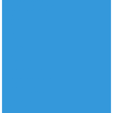
Для Фойла и Плавника
Для Удлинителя и Шарнира
Шайбы/Винты/Закладные
Чехлы
Вингфоил
Доски
Винги
Фойлы
Аксессуары
IQ Foil
SUP серфинг
SUP доски
Весла
Аксессуары, Чехлы
Лыжи
Горнолыжные ботинки
Лыжи
Чехлы, сумки и аксессуары
Одежда
Горнолыжная одежда
Футболки / Термобелье
Шорты
Головные уборы
Гидроодежда
Гидрокостюмы