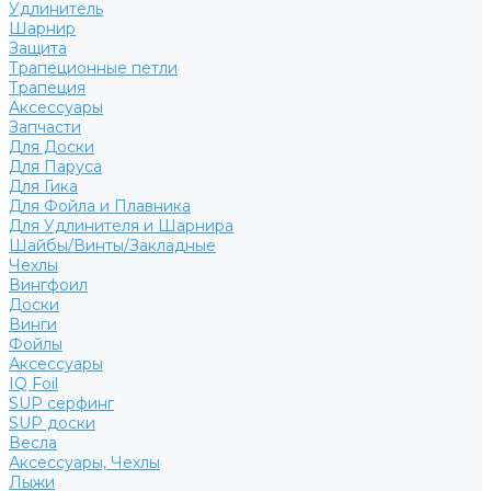
Удлинитель
Шарнир
Защита
Трапеционные петли
Трапеция
Аксессуары
Запчасти
Для Доски
Для Паруса
Для Гика
Для Фойла и Плавника
Для Удлинителя и Шарнира
Шайбы/Винты/Закладные
Чехлы
Вингфоил
Доски
Винги
Фойлы
Аксессуары
IQ Foil
SUP серфинг
SUP доски
Весла
Аксессуары, Чехлы
Лыжи