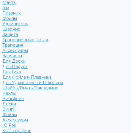
Мачты
Гик
Плавник
Фойлы
Удлинитель
Шарнир
Защита
Трапеционные петли
Трапеция
Аксессуары
Запчасти
Для Доски
Для Паруса
Для Гика
Для Фойла и Плавника
Для Удлинителя и Шарнира
Шайбы/Винты/Закладные
Чехлы
Вингфоил
Доски
Винги
Фойлы
Аксессуары
IQ Foil
SUP серфинг