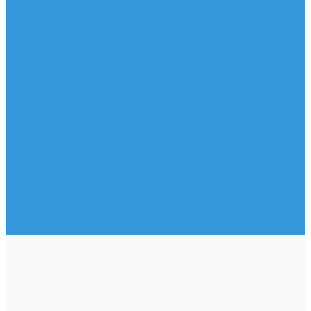
Неопреновая обувь
Перчатки для водных видов спорта
Гидрошлемы, повязки, шапки
Пончо
Футболки / Боди / Шорты / Штаны Неопреновые
Аксессуары
Ароматизаторы
Брелки
Жилеты
Модели
Наклейки
Очки солнцезащитные
Подушки на багажник / Увязочные ремни
Рем. комплект
Термокружки, Термосы
Учебная литература
Чехлы / рюкзаки / сумки
Шлем для водных видов спорта
Экшн-Камеры