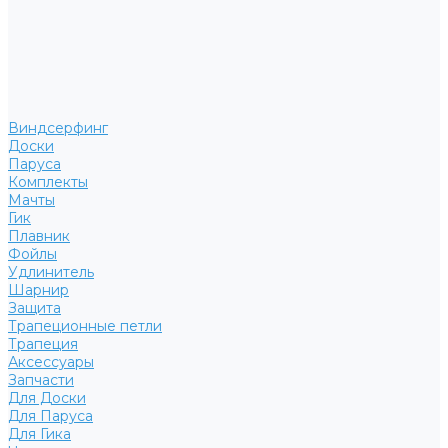
Виндсерфинг
Доски
Паруса
Комплекты
Мачты
Гик
Плавник
Фойлы
Удлинитель
Шарнир
Защита
Трапеционные петли
Трапеция
Аксессуары
Запчасти
Для Доски
Для Паруса
Для Гика