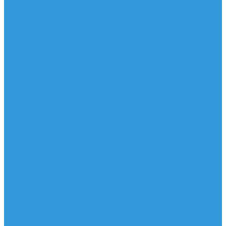
Мачты
Гик
Плавник
Фойлы
Удлинитель
Шарнир
Защита
Трапеционные петли
Трапеция
Аксессуары
Запчасти
Для Доски
Для Паруса
Для Гика
Чехлы
Вингфоил
Доски
Винги
Фойлы
Аксессуары
IQ Foil
SUP серфинг
SUP доски
Весла