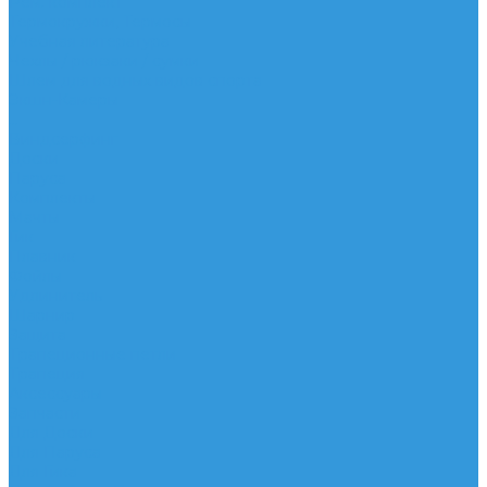
Рем. комплект
Термокружки, Термосы
Учебная литература
Чехлы / рюкзаки / сумки
Шлем для водных видов спорта
Экшн-Камеры
...
Виндсерфинг
Доски
Паруса
Комплекты
Мачты
Гик
Плавник
Фойлы
Удлинитель
Шарнир
Защита
Трапеционные петли
Трапеция
Аксессуары
Запчасти
Для Доски
Для Паруса
Для Гика