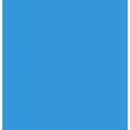
Аксессуары, Чехлы
Лыжи
Горнолыжные ботинки
Лыжи
Чехлы, сумки и аксессуары
Одежда
Горнолыжная одежда
Футболки / Термобелье
Шорты
Головные уборы
Гидроодежда
Гидрокостюмы
Неопреновая обувь
Перчатки для водных видов спорта
Гидрошлемы, повязки, шапки
Пончо
Футболки / Боди / Шорты / Штаны Неопреновые
Аксессуары
Ароматизаторы
Брелки
Жилеты
Модели
Наклейки
Очки солнцезащитные
Подушки на багажник / Увязочные ремни