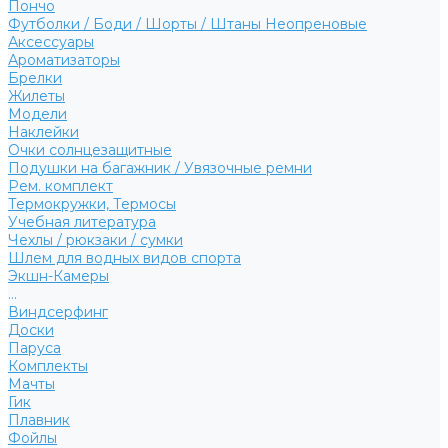
Пончо
Футболки / Боди / Шорты / Штаны Неопреновые
Аксессуары
Ароматизаторы
Брелки
Жилеты
Модели
Наклейки
Очки солнцезащитные
Подушки на багажник / Увязочные ремни
Рем. комплект
Термокружки, Термосы
Учебная литература
Чехлы / рюкзаки / сумки
Шлем для водных видов спорта
Экшн-Камеры
...
Виндсерфинг
Доски
Паруса
Комплекты
Мачты
Гик
Плавник
Фойлы