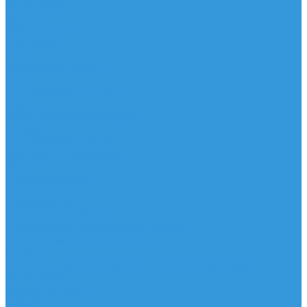
Аксессуары
IQ Foil
SUP серфинг
SUP доски
Весла
Аксессуары, Чехлы
Лыжи
Горнолыжные ботинки
Лыжи
Чехлы, сумки и аксессуары
Одежда
Горнолыжная одежда
Футболки / Термобелье
Шорты
Головные уборы
Гидроодежда
Гидрокостюмы
Неопреновая обувь
Перчатки для водных видов спорта
Гидрошлемы, повязки, шапки
Пончо
Футболки / Боди / Шорты / Штаны Неопреновые
Аксессуары
Ароматизаторы
Брелки