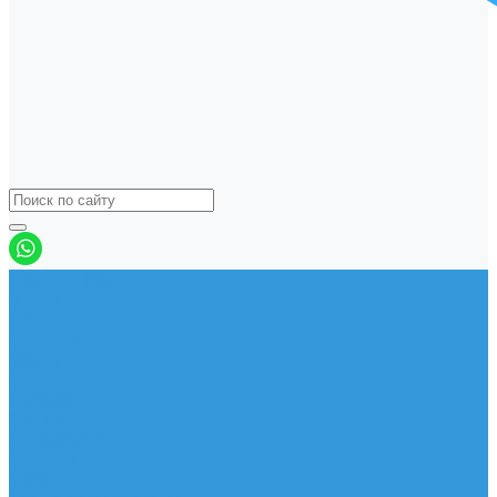
Виндсерфинг
Доски
Паруса
Комплекты
Мачты
Гик
Плавник
Фойлы
Удлинитель
Шарнир
Защита