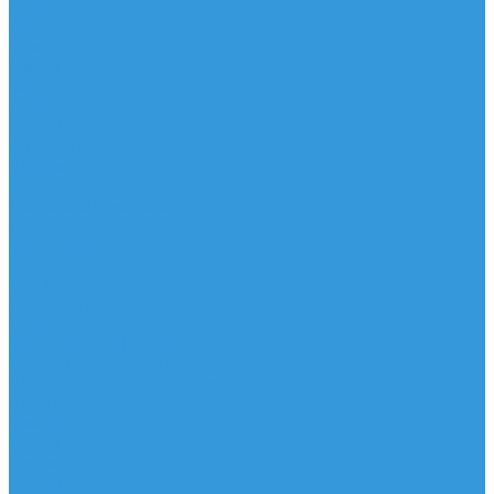
Доски
Паруса
Комплекты
Мачты
Гик
Плавник
Фойлы
Удлинитель
Шарнир
Защита
Трапеционные петли
Трапеция
Аксессуары
Запчасти
Для Доски
Для Паруса
Для Гика
Для Фойла и Плавника
Для Удлинителя и Шарнира
Шайбы/Винты/Закладные
Чехлы
Вингфоил
Доски
Винги
Фойлы