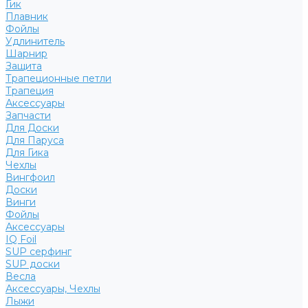
Гик
Плавник
Фойлы
Удлинитель
Шарнир
Защита
Трапеционные петли
Трапеция
Аксессуары
Запчасти
Для Доски
Для Паруса
Для Гика
Чехлы
Вингфоил
Доски
Винги
Фойлы
Аксессуары
IQ Foil
SUP серфинг
SUP доски
Весла
Аксессуары, Чехлы
Лыжи