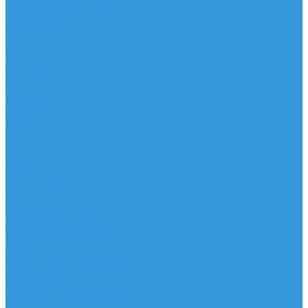
Трапеционные петли
Трапеция
Аксессуары
Запчасти
Для Доски
Для Паруса
Для Гика
Чехлы
Вингфоил
Доски
Винги
Фойлы
Аксессуары
IQ Foil
SUP серфинг
SUP доски
Весла
Аксессуары, Чехлы
Лыжи
Горнолыжные ботинки
Лыжи
Чехлы, сумки и аксессуары
Одежда
Горнолыжная одежда
Футболки / Термобелье