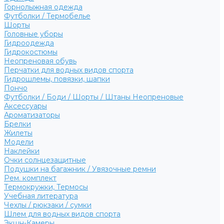
Горнолыжная одежда
Футболки / Термобелье
Шорты
Головные уборы
Гидроодежда
Гидрокостюмы
Неопреновая обувь
Перчатки для водных видов спорта
Гидрошлемы, повязки, шапки
Пончо
Футболки / Боди / Шорты / Штаны Неопреновые
Аксессуары
Ароматизаторы
Брелки
Жилеты
Модели
Наклейки
Очки солнцезащитные
Подушки на багажник / Увязочные ремни
Рем. комплект
Термокружки, Термосы
Учебная литература
Чехлы / рюкзаки / сумки
Шлем для водных видов спорта
Экшн-Камеры