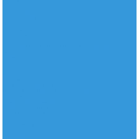
Шорты
Головные уборы
Гидроодежда
Гидрокостюмы
Неопреновая обувь
Перчатки для водных видов спорта
Гидрошлемы, повязки, шапки
Пончо
Футболки / Боди / Шорты / Штаны Неопреновые
Аксессуары
Ароматизаторы
Брелки
Жилеты
Модели
Наклейки
Очки солнцезащитные
Подушки на багажник / Увязочные ремни
Рем. комплект
Термокружки, Термосы
Учебная литература
Чехлы / рюкзаки / сумки
Шлем для водных видов спорта
Экшн-Камеры
...
Виндсерфинг