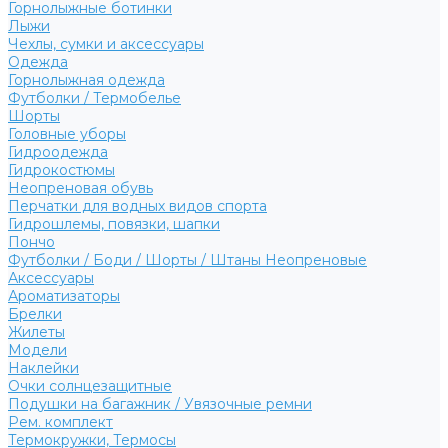
Горнолыжные ботинки
Лыжи
Чехлы, сумки и аксессуары
Одежда
Горнолыжная одежда
Футболки / Термобелье
Шорты
Головные уборы
Гидроодежда
Гидрокостюмы
Неопреновая обувь
Перчатки для водных видов спорта
Гидрошлемы, повязки, шапки
Пончо
Футболки / Боди / Шорты / Штаны Неопреновые
Аксессуары
Ароматизаторы
Брелки
Жилеты
Модели
Наклейки
Очки солнцезащитные
Подушки на багажник / Увязочные ремни
Рем. комплект
Термокружки, Термосы