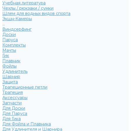
Учебная литература
Чехлы / рюкзаки / сумки
Шлем для водных видов спорта
Экшн-Камеры
...
Виндсерфинг
Доски
Паруса
Комплекты
Мачты
Гик
Плавник
Фойлы
Удлинитель
Шарнир
Защита
Трапеционные петли
Трапеция
Аксессуары
Запчасти
Для Доски
Для Паруса
Для Гика
Для Фойла и Плавника
Для Удлинителя и Шарнира