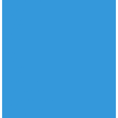
Трапеционные петли
Трапеция
Аксессуары
Запчасти
Для Доски
Для Паруса
Для Гика
Чехлы
Вингфоил
Доски
Винги
Фойлы
Аксессуары
IQ Foil
SUP серфинг
SUP доски
Весла
Аксессуары, Чехлы
Лыжи
Горнолыжные ботинки
Лыжи
Чехлы, сумки и аксессуары
Одежда
Горнолыжная одежда
Футболки / Термобелье