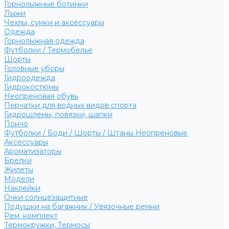
Горнолыжные ботинки
Лыжи
Чехлы, сумки и аксессуары
Одежда
Горнолыжная одежда
Футболки / Термобелье
Шорты
Головные уборы
Гидроодежда
Гидрокостюмы
Неопреновая обувь
Перчатки для водных видов спорта
Гидрошлемы, повязки, шапки
Пончо
Футболки / Боди / Шорты / Штаны Неопреновые
Аксессуары
Ароматизаторы
Брелки
Жилеты
Модели
Наклейки
Очки солнцезащитные
Подушки на багажник / Увязочные ремни
Рем. комплект
Термокружки, Термосы