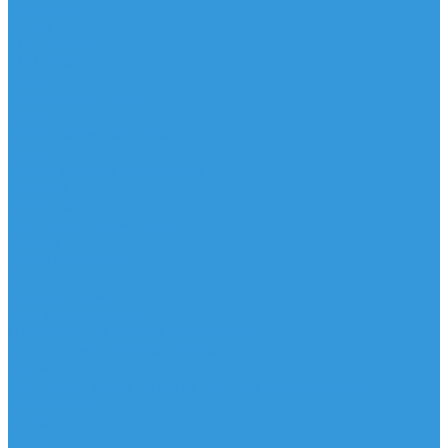
Аксессуары
IQ Foil
SUP серфинг
SUP доски
Весла
Аксессуары, Чехлы
Лыжи
Горнолыжные ботинки
Лыжи
Чехлы, сумки и аксессуары
Одежда
Горнолыжная одежда
Футболки / Термобелье
Шорты
Головные уборы
Гидроодежда
Гидрокостюмы
Неопреновая обувь
Перчатки для водных видов спорта
Гидрошлемы, повязки, шапки
Пончо
Футболки / Боди / Шорты / Штаны Неопреновые
Аксессуары
Ароматизаторы
Брелки