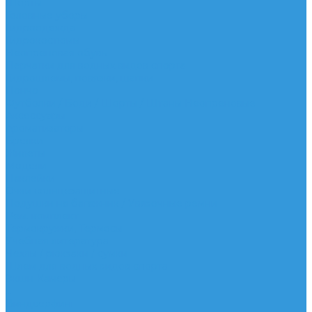
Шорты
Головные уборы
Гидроодежда
Гидрокостюмы
Неопреновая обувь
Перчатки для водных видов спорта
Гидрошлемы, повязки, шапки
Пончо
Футболки / Боди / Шорты / Штаны Неопреновые
Аксессуары
Ароматизаторы
Брелки
Жилеты
Модели
Наклейки
Очки солнцезащитные
Подушки на багажник / Увязочные ремни
Рем. комплект
Термокружки, Термосы
Учебная литература
Чехлы / рюкзаки / сумки
Шлем для водных видов спорта
Экшн-Камеры
...
Виндсерфинг