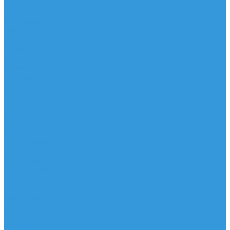
Доски
Паруса
Комплекты
Мачты
Гик
Плавник
Фойлы
Удлинитель
Шарнир
Защита
Трапеционные петли
Трапеция
Аксессуары
Запчасти
Для Доски
Для Паруса
Для Гика
Для Фойла и Плавника
Для Удлинителя и Шарнира
Шайбы/Винты/Закладные
Чехлы
Вингфоил
Доски
Винги
Фойлы