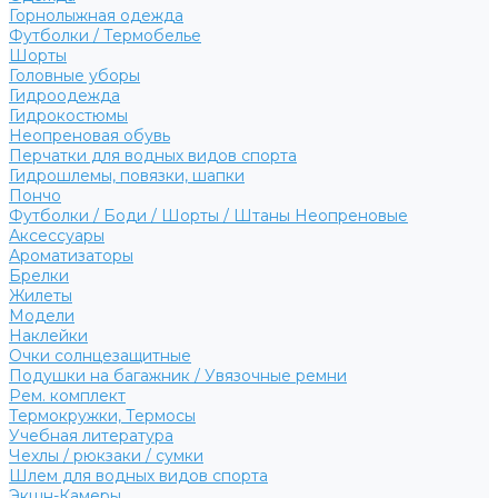
Горнолыжная одежда
Футболки / Термобелье
Шорты
Головные уборы
Гидроодежда
Гидрокостюмы
Неопреновая обувь
Перчатки для водных видов спорта
Гидрошлемы, повязки, шапки
Пончо
Футболки / Боди / Шорты / Штаны Неопреновые
Аксессуары
Ароматизаторы
Брелки
Жилеты
Модели
Наклейки
Очки солнцезащитные
Подушки на багажник / Увязочные ремни
Рем. комплект
Термокружки, Термосы
Учебная литература
Чехлы / рюкзаки / сумки
Шлем для водных видов спорта
Экшн-Камеры