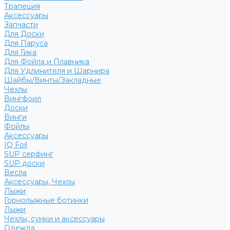
Трапеция
Аксессуары
Запчасти
Для Доски
Для Паруса
Для Гика
Для Фойла и Плавника
Для Удлинителя и Шарнира
Шайбы/Винты/Закладные
Чехлы
Вингфоил
Доски
Винги
Фойлы
Аксессуары
IQ Foil
SUP серфинг
SUP доски
Весла
Аксессуары, Чехлы
Лыжи
Горнолыжные ботинки
Лыжи
Чехлы, сумки и аксессуары
Одежда