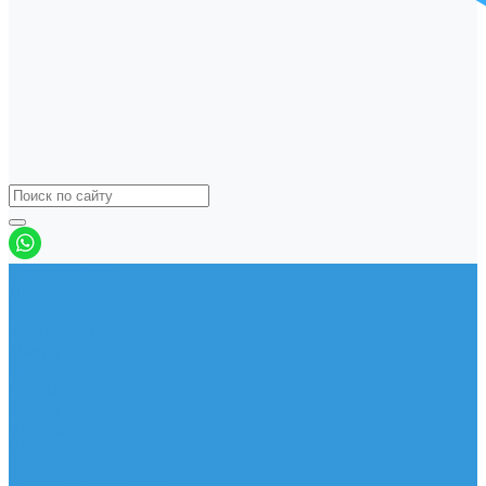
Виндсерфинг
Доски
Паруса
Комплекты
Мачты
Гик
Плавник
Фойлы
Удлинитель
Шарнир
Защита