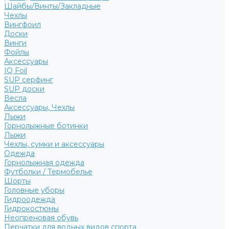
Шайбы/Винты/Закладные
Чехлы
Вингфоил
Доски
Винги
Фойлы
Аксессуары
IQ Foil
SUP серфинг
SUP доски
Весла
Аксессуары, Чехлы
Лыжи
Горнолыжные ботинки
Лыжи
Чехлы, сумки и аксессуары
Одежда
Горнолыжная одежда
Футболки / Термобелье
Шорты
Головные уборы
Гидроодежда
Гидрокостюмы
Неопреновая обувь
Перчатки для водных видов спорта