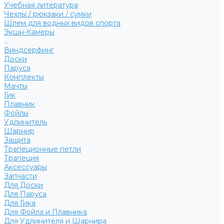
Учебная литература
Чехлы / рюкзаки / сумки
Шлем для водных видов спорта
Экшн-Камеры
...
Виндсерфинг
Доски
Паруса
Комплекты
Мачты
Гик
Плавник
Фойлы
Удлинитель
Шарнир
Защита
Трапеционные петли
Трапеция
Аксессуары
Запчасти
Для Доски
Для Паруса
Для Гика
Для Фойла и Плавника
Для Удлинителя и Шарнира