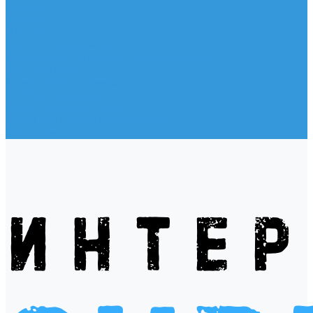
Жилеты
Модели
Наклейки
Очки солнцезащитные
Подушки на багажник / Увязочные ремни
Рем. комплект
Термокружки, Термосы
Учебная литература
Чехлы / рюкзаки / сумки
Шлем для водных видов спорта
Экшн-Камеры