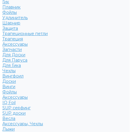
Гик
Плавник
Фойлы
Удлинитель
Шарнир
Защита
Трапеционные петли
Трапеция
Аксессуары
Запчасти
Для Доски
Для Паруса
Для Гика
Чехлы
Вингфоил
Доски
Винги
Фойлы
Аксессуары
IQ Foil
SUP серфинг
SUP доски
Весла
Аксессуары, Чехлы
Лыжи