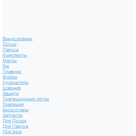
Виндсерфинг
Доски
Паруса
Комплекты
Мачты
Гик
Плавник
Фойлы
Удлинитель
Шарнир
Защита
Трапеционные петли
Трапеция
Аксессуары
Запчасти
Для Доски
Для Паруса
Для Гика