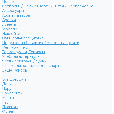
Пончо
Футболки / Боди / Шорты / Штаны Неопреновые
Аксессуары
Ароматизаторы
Брелки
Жилеты
Модели
Наклейки
Очки солнцезащитные
Подушки на багажник / Увязочные ремни
Рем. комплект
Термокружки, Термосы
Учебная литература
Чехлы / рюкзаки / сумки
Шлем для водных видов спорта
Экшн-Камеры
...
Виндсерфинг
Доски
Паруса
Комплекты
Мачты
Гик
Плавник
Фойлы