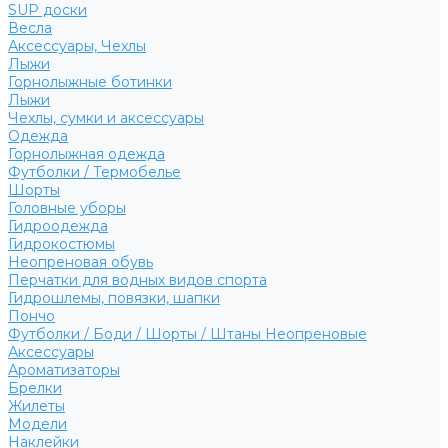
SUP доски
Весла
Аксессуары, Чехлы
Лыжи
Горнолыжные ботинки
Лыжи
Чехлы, сумки и аксессуары
Одежда
Горнолыжная одежда
Футболки / Термобелье
Шорты
Головные уборы
Гидроодежда
Гидрокостюмы
Неопреновая обувь
Перчатки для водных видов спорта
Гидрошлемы, повязки, шапки
Пончо
Футболки / Боди / Шорты / Штаны Неопреновые
Аксессуары
Ароматизаторы
Брелки
Жилеты
Модели
Наклейки