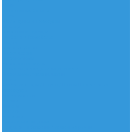
Аксессуары, Чехлы
Лыжи
Горнолыжные ботинки
Лыжи
Чехлы, сумки и аксессуары
Одежда
Горнолыжная одежда
Футболки / Термобелье
Шорты
Головные уборы
Гидроодежда
Гидрокостюмы
Неопреновая обувь
Перчатки для водных видов спорта
Гидрошлемы, повязки, шапки
Пончо
Футболки / Боди / Шорты / Штаны Неопреновые
Аксессуары
Ароматизаторы
Брелки
Жилеты
Модели
Наклейки
Очки солнцезащитные
Подушки на багажник / Увязочные ремни