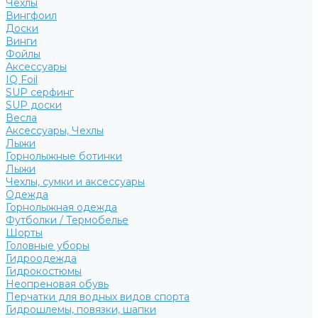
Чехлы
Вингфоил
Доски
Винги
Фойлы
Аксессуары
IQ Foil
SUP серфинг
SUP доски
Весла
Аксессуары, Чехлы
Лыжи
Горнолыжные ботинки
Лыжи
Чехлы, сумки и аксессуары
Одежда
Горнолыжная одежда
Футболки / Термобелье
Шорты
Головные уборы
Гидроодежда
Гидрокостюмы
Неопреновая обувь
Перчатки для водных видов спорта
Гидрошлемы, повязки, шапки