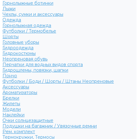
Горнолыжные ботинки
Лыжи
Чехлы, сумки и аксессуары
Одежда
Горнолыжная одежда
Футболки / Термобелье
Шорты
Головные уборы
Гидроодежда
Гидрокостюмы
Неопреновая обувь
Перчатки для водных видов спорта
Гидрошлемы, повязки, шапки
Пончо
Футболки / Боди / Шорты / Штаны Неопреновые
Аксессуары
Ароматизаторы
Брелки
Жилеты
Модели
Наклейки
Очки солнцезащитные
Подушки на багажник / Увязочные ремни
Рем. комплект
Термокружки, Термосы