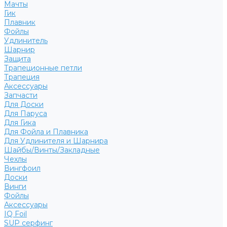
Мачты
Гик
Плавник
Фойлы
Удлинитель
Шарнир
Защита
Трапеционные петли
Трапеция
Аксессуары
Запчасти
Для Доски
Для Паруса
Для Гика
Для Фойла и Плавника
Для Удлинителя и Шарнира
Шайбы/Винты/Закладные
Чехлы
Вингфоил
Доски
Винги
Фойлы
Аксессуары
IQ Foil
SUP серфинг