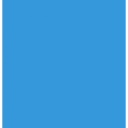
Рем. комплект
Термокружки, Термосы
Учебная литература
Чехлы / рюкзаки / сумки
Шлем для водных видов спорта
Экшн-Камеры
...
Виндсерфинг
Доски
Паруса
Комплекты
Мачты
Гик
Плавник
Фойлы
Удлинитель
Шарнир
Защита
Трапеционные петли
Трапеция
Аксессуары
Запчасти
Для Доски
Для Паруса
Для Гика