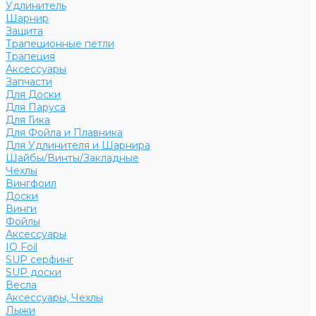
Удлинитель
Шарнир
Защита
Трапеционные петли
Трапеция
Аксессуары
Запчасти
Для Доски
Для Паруса
Для Гика
Для Фойла и Плавника
Для Удлинителя и Шарнира
Шайбы/Винты/Закладные
Чехлы
Вингфоил
Доски
Винги
Фойлы
Аксессуары
IQ Foil
SUP серфинг
SUP доски
Весла
Аксессуары, Чехлы
Лыжи