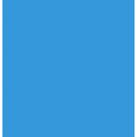
Для Фойла и Плавника
Для Удлинителя и Шарнира
Шайбы/Винты/Закладные
Чехлы
Вингфоил
Доски
Винги
Фойлы
Аксессуары
IQ Foil
SUP серфинг
SUP доски
Весла
Аксессуары, Чехлы
Лыжи
Горнолыжные ботинки
Лыжи
Чехлы, сумки и аксессуары
Одежда
Горнолыжная одежда
Футболки / Термобелье
Шорты
Головные уборы
Гидроодежда
Гидрокостюмы