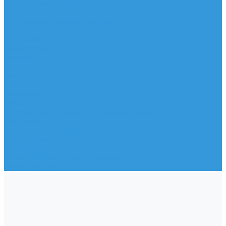
Неопреновая обувь
Перчатки для водных видов спорта
Гидрошлемы, повязки, шапки
Пончо
Футболки / Боди / Шорты / Штаны Неопреновые
Аксессуары
Ароматизаторы
Брелки
Жилеты
Модели
Наклейки
Очки солнцезащитные
Подушки на багажник / Увязочные ремни
Рем. комплект
Термокружки, Термосы
Учебная литература
Чехлы / рюкзаки / сумки
Шлем для водных видов спорта
Экшн-Камеры