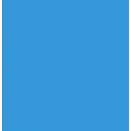
Мачты
Гик
Плавник
Фойлы
Удлинитель
Шарнир
Защита
Трапеционные петли
Трапеция
Аксессуары
Запчасти
Для Доски
Для Паруса
Для Гика
Чехлы
Вингфоил
Доски
Винги
Фойлы
Аксессуары
IQ Foil
SUP серфинг
SUP доски
Весла