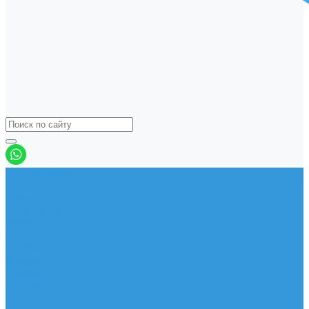
Виндсерфинг
Доски
Паруса
Комплекты
Мачты
Гик
Плавник
Фойлы
Удлинитель
Шарнир
Защита