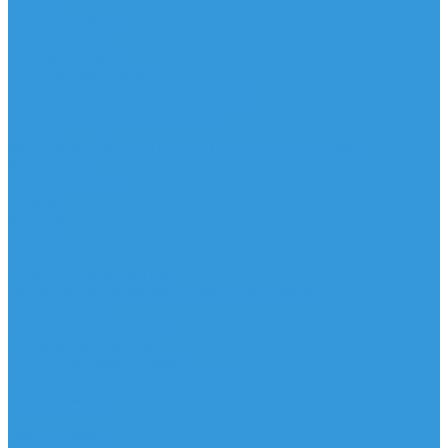
Шорты
Головные уборы
Гидроодежда
Гидрокостюмы
Неопреновая обувь
Перчатки для водных видов спорта
Гидрошлемы, повязки, шапки
Пончо
Футболки / Боди / Шорты / Штаны Неопреновые
Аксессуары
Ароматизаторы
Брелки
Жилеты
Модели
Наклейки
Очки солнцезащитные
Подушки на багажник / Увязочные ремни
Рем. комплект
Термокружки, Термосы
Учебная литература
Чехлы / рюкзаки / сумки
Шлем для водных видов спорта
Экшн-Камеры
...
Виндсерфинг