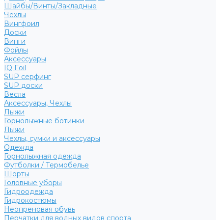
Шайбы/Винты/Закладные
Чехлы
Вингфоил
Доски
Винги
Фойлы
Аксессуары
IQ Foil
SUP серфинг
SUP доски
Весла
Аксессуары, Чехлы
Лыжи
Горнолыжные ботинки
Лыжи
Чехлы, сумки и аксессуары
Одежда
Горнолыжная одежда
Футболки / Термобелье
Шорты
Головные уборы
Гидроодежда
Гидрокостюмы
Неопреновая обувь
Перчатки для водных видов спорта