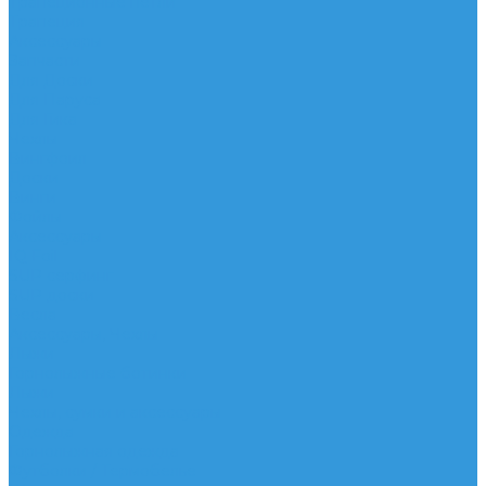
Трапеционные петли
Трапеция
Аксессуары
Запчасти
Для Доски
Для Паруса
Для Гика
Чехлы
Вингфоил
Доски
Винги
Фойлы
Аксессуары
IQ Foil
SUP серфинг
SUP доски
Весла
Аксессуары, Чехлы
Лыжи
Горнолыжные ботинки
Лыжи
Чехлы, сумки и аксессуары
Одежда
Горнолыжная одежда
Футболки / Термобелье