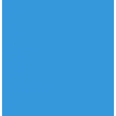
Доски
Паруса
Комплекты
Мачты
Гик
Плавник
Фойлы
Удлинитель
Шарнир
Защита
Трапеционные петли
Трапеция
Аксессуары
Запчасти
Для Доски
Для Паруса
Для Гика
Для Фойла и Плавника
Для Удлинителя и Шарнира
Шайбы/Винты/Закладные
Чехлы
Вингфоил
Доски
Винги
Фойлы