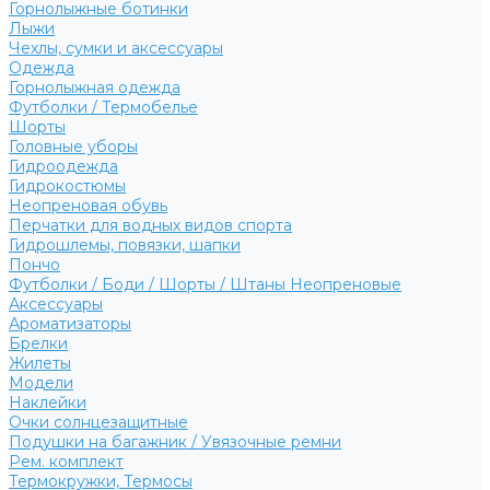
Горнолыжные ботинки
Лыжи
Чехлы, сумки и аксессуары
Одежда
Горнолыжная одежда
Футболки / Термобелье
Шорты
Головные уборы
Гидроодежда
Гидрокостюмы
Неопреновая обувь
Перчатки для водных видов спорта
Гидрошлемы, повязки, шапки
Пончо
Футболки / Боди / Шорты / Штаны Неопреновые
Аксессуары
Ароматизаторы
Брелки
Жилеты
Модели
Наклейки
Очки солнцезащитные
Подушки на багажник / Увязочные ремни
Рем. комплект
Термокружки, Термосы