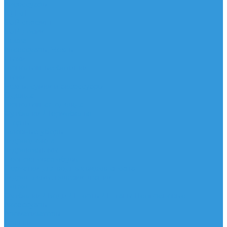
Аксессуары
IQ Foil
SUP серфинг
SUP доски
Весла
Аксессуары, Чехлы
Лыжи
Горнолыжные ботинки
Лыжи
Чехлы, сумки и аксессуары
Одежда
Горнолыжная одежда
Футболки / Термобелье
Шорты
Головные уборы
Гидроодежда
Гидрокостюмы
Неопреновая обувь
Перчатки для водных видов спорта
Гидрошлемы, повязки, шапки
Пончо
Футболки / Боди / Шорты / Штаны Неопреновые
Аксессуары
Ароматизаторы
Брелки