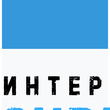
Жилеты
Модели
Наклейки
Очки солнцезащитные
Подушки на багажник / Увязочные ремни
Рем. комплект
Термокружки, Термосы
Учебная литература
Чехлы / рюкзаки / сумки
Шлем для водных видов спорта
Экшн-Камеры