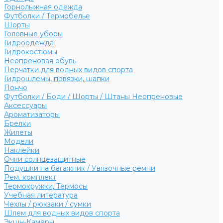
Горнолыжная одежда
Футболки / Термобелье
Шорты
Головные уборы
Гидроодежда
Гидрокостюмы
Неопреновая обувь
Перчатки для водных видов спорта
Гидрошлемы, повязки, шапки
Пончо
Футболки / Боди / Шорты / Штаны Неопреновые
Аксессуары
Ароматизаторы
Брелки
Жилеты
Модели
Наклейки
Очки солнцезащитные
Подушки на багажник / Увязочные ремни
Рем. комплект
Термокружки, Термосы
Учебная литература
Чехлы / рюкзаки / сумки
Шлем для водных видов спорта
Экшн-Камеры