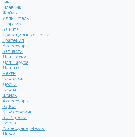
Гик
Плавник
Фойлы
Удлинитель
Шарнир
Защита
Трапеционные петли
Трапеция
Аксессуары
Запчасти
Для Доски
Для Паруса
Для Гика
Чехлы
Вингфоил
Доски
Винги
Фойлы
Аксессуары
IQ Foil
SUP серфинг
SUP доски
Весла
Аксессуары, Чехлы
Лыжи