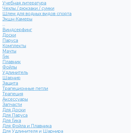
Учебная литература
Чехлы / рюкзаки / сумки
Шлем для водных видов спорта
Экшн-Камеры
...
Виндсерфинг
Доски
Паруса
Комплекты
Мачты
Гик
Плавник
Фойлы
Удлинитель
Шарнир
Защита
Трапеционные петли
Трапеция
Аксессуары
Запчасти
Для Доски
Для Паруса
Для Гика
Для Фойла и Плавника
Для Удлинителя и Шарнира