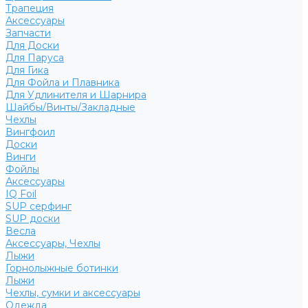
Трапеция
Аксессуары
Запчасти
Для Доски
Для Паруса
Для Гика
Для Фойла и Плавника
Для Удлинителя и Шарнира
Шайбы/Винты/Закладные
Чехлы
Вингфоил
Доски
Винги
Фойлы
Аксессуары
IQ Foil
SUP серфинг
SUP доски
Весла
Аксессуары, Чехлы
Лыжи
Горнолыжные ботинки
Лыжи
Чехлы, сумки и аксессуары
Одежда