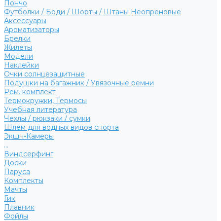
Пончо
Футболки / Боди / Шорты / Штаны Неопреновые
Аксессуары
Ароматизаторы
Брелки
Жилеты
Модели
Наклейки
Очки солнцезащитные
Подушки на багажник / Увязочные ремни
Рем. комплект
Термокружки, Термосы
Учебная литература
Чехлы / рюкзаки / сумки
Шлем для водных видов спорта
Экшн-Камеры
...
Виндсерфинг
Доски
Паруса
Комплекты
Мачты
Гик
Плавник
Фойлы