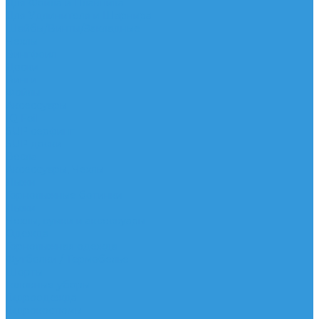
Для Фойла и Плавника
Для Удлинителя и Шарнира
Шайбы/Винты/Закладные
Чехлы
Вингфоил
Доски
Винги
Фойлы
Аксессуары
IQ Foil
SUP серфинг
SUP доски
Весла
Аксессуары, Чехлы
Лыжи
Горнолыжные ботинки
Лыжи
Чехлы, сумки и аксессуары
Одежда
Горнолыжная одежда
Футболки / Термобелье
Шорты
Головные уборы
Гидроодежда
Гидрокостюмы