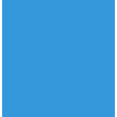
Аксессуары, Чехлы
Лыжи
Горнолыжные ботинки
Лыжи
Чехлы, сумки и аксессуары
Одежда
Горнолыжная одежда
Футболки / Термобелье
Шорты
Головные уборы
Гидроодежда
Гидрокостюмы
Неопреновая обувь
Перчатки для водных видов спорта
Гидрошлемы, повязки, шапки
Пончо
Футболки / Боди / Шорты / Штаны Неопреновые
Аксессуары
Ароматизаторы
Брелки
Жилеты
Модели
Наклейки
Очки солнцезащитные
Подушки на багажник / Увязочные ремни