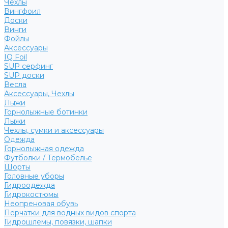
Чехлы
Вингфоил
Доски
Винги
Фойлы
Аксессуары
IQ Foil
SUP серфинг
SUP доски
Весла
Аксессуары, Чехлы
Лыжи
Горнолыжные ботинки
Лыжи
Чехлы, сумки и аксессуары
Одежда
Горнолыжная одежда
Футболки / Термобелье
Шорты
Головные уборы
Гидроодежда
Гидрокостюмы
Неопреновая обувь
Перчатки для водных видов спорта
Гидрошлемы, повязки, шапки