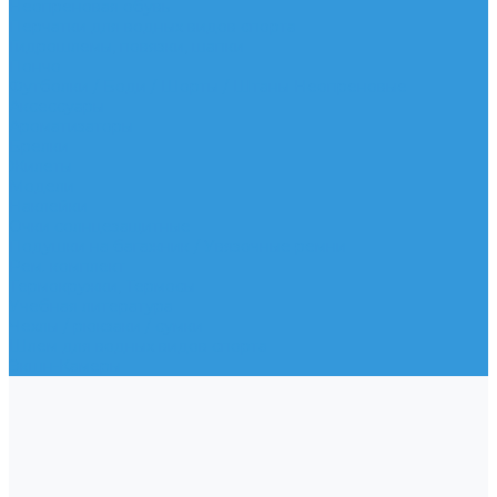
Неопреновая обувь
Перчатки для водных видов спорта
Гидрошлемы, повязки, шапки
Пончо
Футболки / Боди / Шорты / Штаны Неопреновые
Аксессуары
Ароматизаторы
Брелки
Жилеты
Модели
Наклейки
Очки солнцезащитные
Подушки на багажник / Увязочные ремни
Рем. комплект
Термокружки, Термосы
Учебная литература
Чехлы / рюкзаки / сумки
Шлем для водных видов спорта
Экшн-Камеры