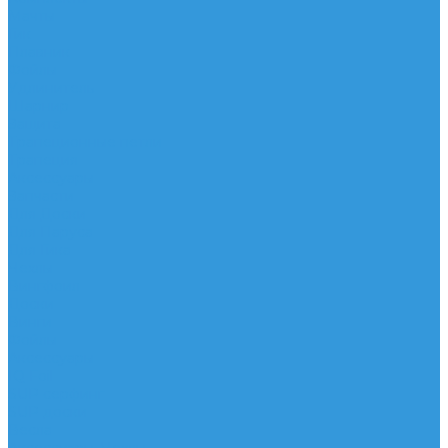
Мачты
Гик
Плавник
Фойлы
Удлинитель
Шарнир
Защита
Трапеционные петли
Трапеция
Аксессуары
Запчасти
Для Доски
Для Паруса
Для Гика
Чехлы
Вингфоил
Доски
Винги
Фойлы
Аксессуары
IQ Foil
SUP серфинг
SUP доски
Весла