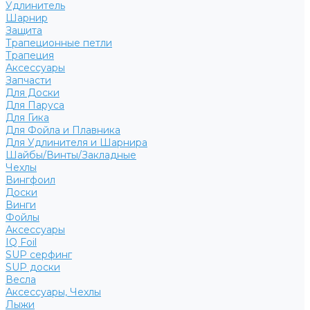
Удлинитель
Шарнир
Защита
Трапеционные петли
Трапеция
Аксессуары
Запчасти
Для Доски
Для Паруса
Для Гика
Для Фойла и Плавника
Для Удлинителя и Шарнира
Шайбы/Винты/Закладные
Чехлы
Вингфоил
Доски
Винги
Фойлы
Аксессуары
IQ Foil
SUP серфинг
SUP доски
Весла
Аксессуары, Чехлы
Лыжи