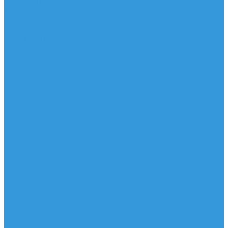
Рем. комплект
Термокружки, Термосы
Учебная литература
Чехлы / рюкзаки / сумки
Шлем для водных видов спорта
Экшн-Камеры
...
Виндсерфинг
Доски
Паруса
Комплекты
Мачты
Гик
Плавник
Фойлы
Удлинитель
Шарнир
Защита
Трапеционные петли
Трапеция
Аксессуары
Запчасти
Для Доски
Для Паруса
Для Гика