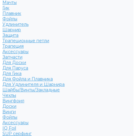
Мачты
Гик
Плавник
Фойлы
Удлинитель
Шарнир
Защита
Трапеционные петли
Трапеция
Аксессуары
Запчасти
Для Доски
Для Паруса
Для Гика
Для Фойла и Плавника
Для Удлинителя и Шарнира
Шайбы/Винты/Закладные
Чехлы
Вингфоил
Доски
Винги
Фойлы
Аксессуары
IQ Foil
SUP серфинг