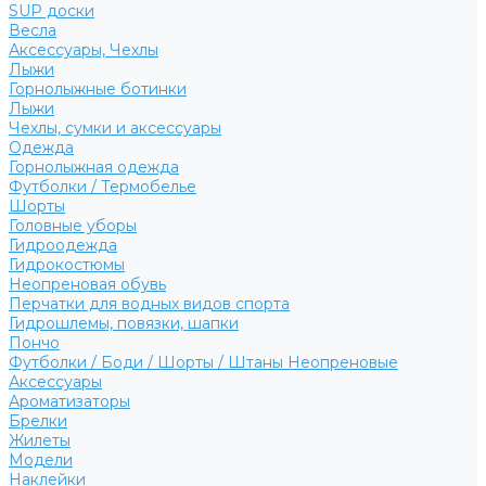
SUP доски
Весла
Аксессуары, Чехлы
Лыжи
Горнолыжные ботинки
Лыжи
Чехлы, сумки и аксессуары
Одежда
Горнолыжная одежда
Футболки / Термобелье
Шорты
Головные уборы
Гидроодежда
Гидрокостюмы
Неопреновая обувь
Перчатки для водных видов спорта
Гидрошлемы, повязки, шапки
Пончо
Футболки / Боди / Шорты / Штаны Неопреновые
Аксессуары
Ароматизаторы
Брелки
Жилеты
Модели
Наклейки