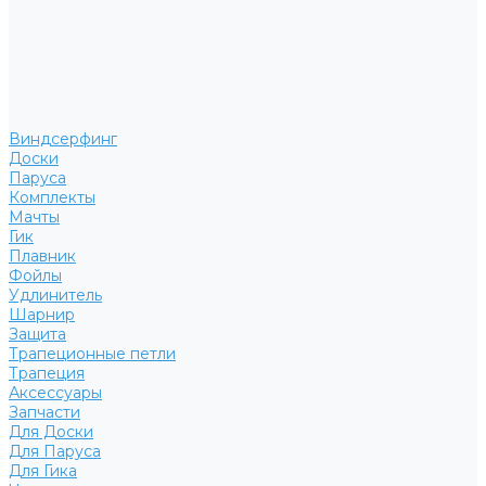
Виндсерфинг
Доски
Паруса
Комплекты
Мачты
Гик
Плавник
Фойлы
Удлинитель
Шарнир
Защита
Трапеционные петли
Трапеция
Аксессуары
Запчасти
Для Доски
Для Паруса
Для Гика