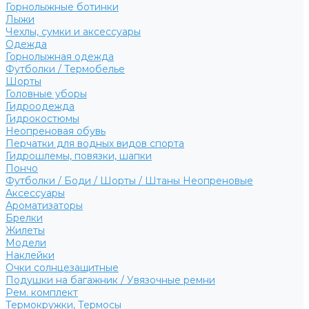
Горнолыжные ботинки
Лыжи
Чехлы, сумки и аксессуары
Одежда
Горнолыжная одежда
Футболки / Термобелье
Шорты
Головные уборы
Гидроодежда
Гидрокостюмы
Неопреновая обувь
Перчатки для водных видов спорта
Гидрошлемы, повязки, шапки
Пончо
Футболки / Боди / Шорты / Штаны Неопреновые
Аксессуары
Ароматизаторы
Брелки
Жилеты
Модели
Наклейки
Очки солнцезащитные
Подушки на багажник / Увязочные ремни
Рем. комплект
Термокружки, Термосы