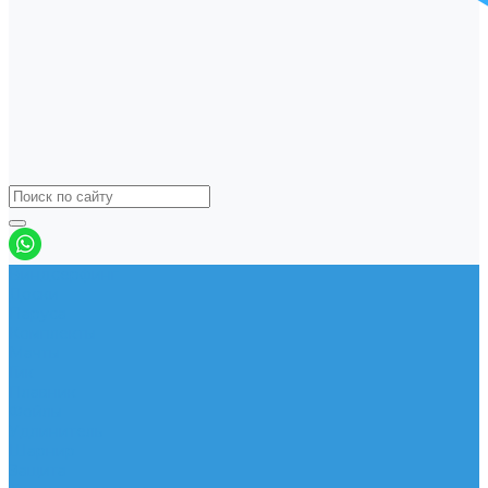
Виндсерфинг
Доски
Паруса
Комплекты
Мачты
Гик
Плавник
Фойлы
Удлинитель
Шарнир
Защита