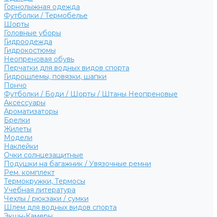
Горнолыжная одежда
Футболки / Термобелье
Шорты
Головные уборы
Гидроодежда
Гидрокостюмы
Неопреновая обувь
Перчатки для водных видов спорта
Гидрошлемы, повязки, шапки
Пончо
Футболки / Боди / Шорты / Штаны Неопреновые
Аксессуары
Ароматизаторы
Брелки
Жилеты
Модели
Наклейки
Очки солнцезащитные
Подушки на багажник / Увязочные ремни
Рем. комплект
Термокружки, Термосы
Учебная литература
Чехлы / рюкзаки / сумки
Шлем для водных видов спорта
Экшн-Камеры