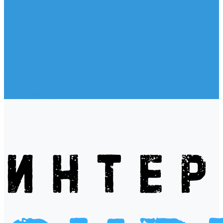
Жилеты
Модели
Наклейки
Очки солнцезащитные
Подушки на багажник / Увязочные ремни
Рем. комплект
Термокружки, Термосы
Учебная литература
Чехлы / рюкзаки / сумки
Шлем для водных видов спорта
Экшн-Камеры