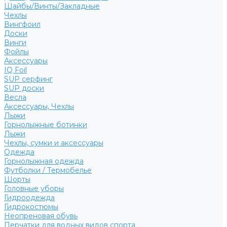
Шайбы/Винты/Закладные
Чехлы
Вингфоил
Доски
Винги
Фойлы
Аксессуары
IQ Foil
SUP серфинг
SUP доски
Весла
Аксессуары, Чехлы
Лыжи
Горнолыжные ботинки
Лыжи
Чехлы, сумки и аксессуары
Одежда
Горнолыжная одежда
Футболки / Термобелье
Шорты
Головные уборы
Гидроодежда
Гидрокостюмы
Неопреновая обувь
Перчатки для водных видов спорта