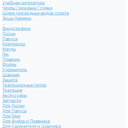
Учебная литература
Чехлы / рюкзаки / сумки
Шлем для водных видов спорта
Экшн-Камеры
...
Виндсерфинг
Доски
Паруса
Комплекты
Мачты
Гик
Плавник
Фойлы
Удлинитель
Шарнир
Защита
Трапеционные петли
Трапеция
Аксессуары
Запчасти
Для Доски
Для Паруса
Для Гика
Для Фойла и Плавника
Для Удлинителя и Шарнира