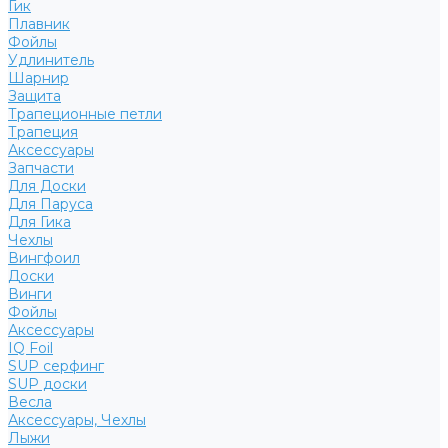
Гик
Плавник
Фойлы
Удлинитель
Шарнир
Защита
Трапеционные петли
Трапеция
Аксессуары
Запчасти
Для Доски
Для Паруса
Для Гика
Чехлы
Вингфоил
Доски
Винги
Фойлы
Аксессуары
IQ Foil
SUP серфинг
SUP доски
Весла
Аксессуары, Чехлы
Лыжи