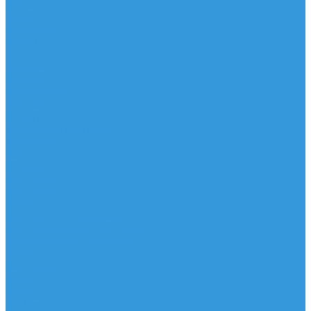
Доски
Паруса
Комплекты
Мачты
Гик
Плавник
Фойлы
Удлинитель
Шарнир
Защита
Трапеционные петли
Трапеция
Аксессуары
Запчасти
Для Доски
Для Паруса
Для Гика
Для Фойла и Плавника
Для Удлинителя и Шарнира
Шайбы/Винты/Закладные
Чехлы
Вингфоил
Доски
Винги
Фойлы