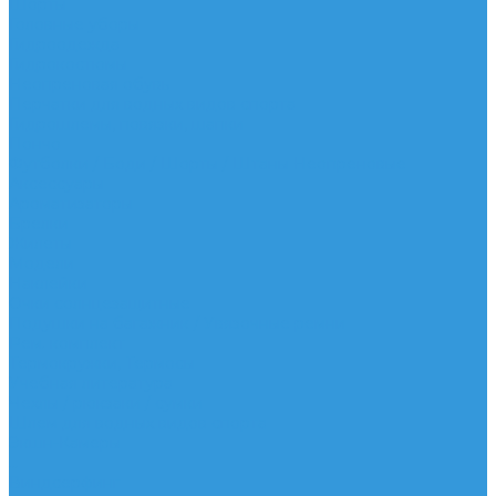
Шорты
Головные уборы
Гидроодежда
Гидрокостюмы
Неопреновая обувь
Перчатки для водных видов спорта
Гидрошлемы, повязки, шапки
Пончо
Футболки / Боди / Шорты / Штаны Неопреновые
Аксессуары
Ароматизаторы
Брелки
Жилеты
Модели
Наклейки
Очки солнцезащитные
Подушки на багажник / Увязочные ремни
Рем. комплект
Термокружки, Термосы
Учебная литература
Чехлы / рюкзаки / сумки
Шлем для водных видов спорта
Экшн-Камеры
...
Виндсерфинг