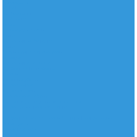
Аксессуары
IQ Foil
SUP серфинг
SUP доски
Весла
Аксессуары, Чехлы
Лыжи
Горнолыжные ботинки
Лыжи
Чехлы, сумки и аксессуары
Одежда
Горнолыжная одежда
Футболки / Термобелье
Шорты
Головные уборы
Гидроодежда
Гидрокостюмы
Неопреновая обувь
Перчатки для водных видов спорта
Гидрошлемы, повязки, шапки
Пончо
Футболки / Боди / Шорты / Штаны Неопреновые
Аксессуары
Ароматизаторы
Брелки