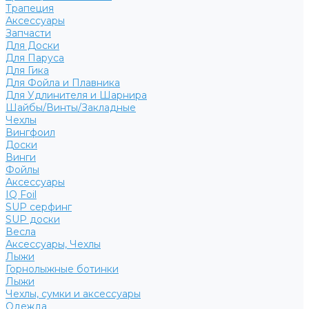
Трапеция
Аксессуары
Запчасти
Для Доски
Для Паруса
Для Гика
Для Фойла и Плавника
Для Удлинителя и Шарнира
Шайбы/Винты/Закладные
Чехлы
Вингфоил
Доски
Винги
Фойлы
Аксессуары
IQ Foil
SUP серфинг
SUP доски
Весла
Аксессуары, Чехлы
Лыжи
Горнолыжные ботинки
Лыжи
Чехлы, сумки и аксессуары
Одежда