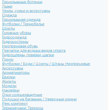
Горнолыжные ботинки
Лыжи
Чехлы, сумки и аксессуары
Одежда
Горнолыжная одежда
Футболки / Термобелье
Шорты
Головные уборы
Гидроодежда
Гидрокостюмы
Неопреновая обувь
Перчатки для водных видов спорта
Гидрошлемы, повязки, шапки
Пончо
Футболки / Боди / Шорты / Штаны Неопреновые
Аксессуары
Ароматизаторы
Брелки
Жилеты
Модели
Наклейки
Очки солнцезащитные
Подушки на багажник / Увязочные ремни
Рем. комплект
Термокружки, Термосы