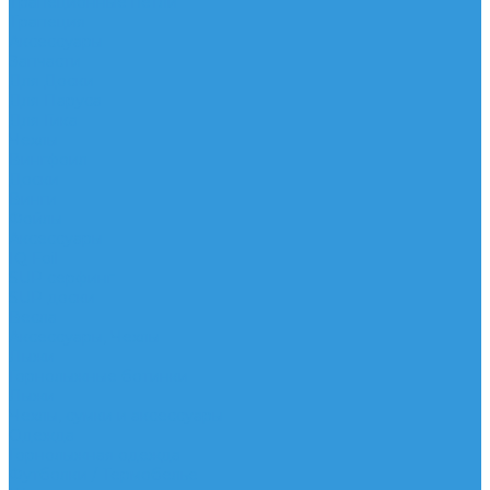
Трапеционные петли
Трапеция
Аксессуары
Запчасти
Для Доски
Для Паруса
Для Гика
Чехлы
Вингфоил
Доски
Винги
Фойлы
Аксессуары
IQ Foil
SUP серфинг
SUP доски
Весла
Аксессуары, Чехлы
Лыжи
Горнолыжные ботинки
Лыжи
Чехлы, сумки и аксессуары
Одежда
Горнолыжная одежда
Футболки / Термобелье