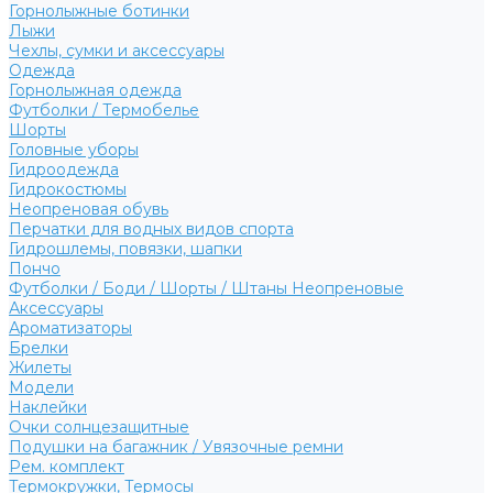
Горнолыжные ботинки
Лыжи
Чехлы, сумки и аксессуары
Одежда
Горнолыжная одежда
Футболки / Термобелье
Шорты
Головные уборы
Гидроодежда
Гидрокостюмы
Неопреновая обувь
Перчатки для водных видов спорта
Гидрошлемы, повязки, шапки
Пончо
Футболки / Боди / Шорты / Штаны Неопреновые
Аксессуары
Ароматизаторы
Брелки
Жилеты
Модели
Наклейки
Очки солнцезащитные
Подушки на багажник / Увязочные ремни
Рем. комплект
Термокружки, Термосы