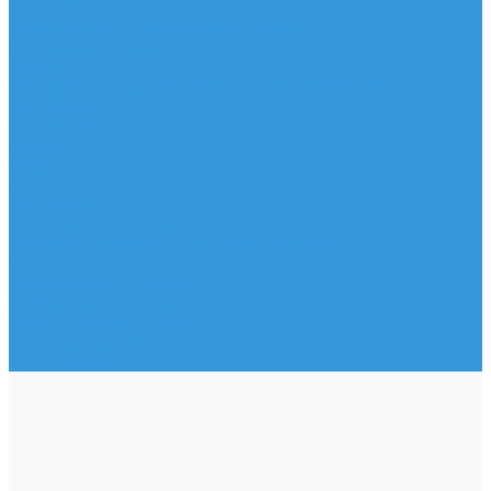
Неопреновая обувь
Перчатки для водных видов спорта
Гидрошлемы, повязки, шапки
Пончо
Футболки / Боди / Шорты / Штаны Неопреновые
Аксессуары
Ароматизаторы
Брелки
Жилеты
Модели
Наклейки
Очки солнцезащитные
Подушки на багажник / Увязочные ремни
Рем. комплект
Термокружки, Термосы
Учебная литература
Чехлы / рюкзаки / сумки
Шлем для водных видов спорта
Экшн-Камеры