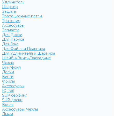
Удлинитель
Шарнир
Защита
Трапеционные петли
Трапеция
Аксессуары
Запчасти
Для Доски
Для Паруса
Для Гика
Для Фойла и Плавника
Для Удлинителя и Шарнира
Шайбы/Винты/Закладные
Чехлы
Вингфоил
Доски
Винги
Фойлы
Аксессуары
IQ Foil
SUP серфинг
SUP доски
Весла
Аксессуары, Чехлы
Лыжи