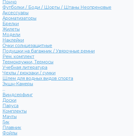
Пончо
Футболки / Боди / Шорты / Штаны Неопреновые
Аксессуары
Ароматизаторы
Брелки
Жилеты
Модели
Наклейки
Очки солнцезащитные
Подушки на багажник / Увязочные ремни
Рем. комплект
Термокружки, Термосы
Учебная литература
Чехлы / рюкзаки / сумки
Шлем для водных видов спорта
Экшн-Камеры
...
Виндсерфинг
Доски
Паруса
Комплекты
Мачты
Гик
Плавник
Фойлы