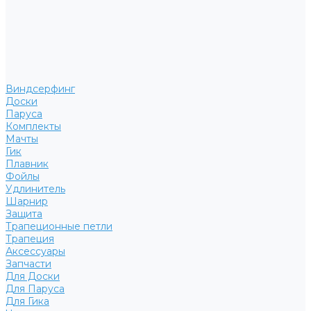
Виндсерфинг
Доски
Паруса
Комплекты
Мачты
Гик
Плавник
Фойлы
Удлинитель
Шарнир
Защита
Трапеционные петли
Трапеция
Аксессуары
Запчасти
Для Доски
Для Паруса
Для Гика