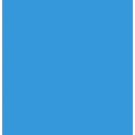
Рем. комплект
Термокружки, Термосы
Учебная литература
Чехлы / рюкзаки / сумки
Шлем для водных видов спорта
Экшн-Камеры
...
Виндсерфинг
Доски
Паруса
Комплекты
Мачты
Гик
Плавник
Фойлы
Удлинитель
Шарнир
Защита
Трапеционные петли
Трапеция
Аксессуары
Запчасти
Для Доски
Для Паруса
Для Гика