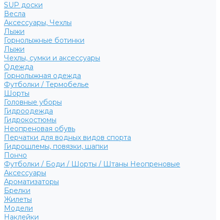
SUP доски
Весла
Аксессуары, Чехлы
Лыжи
Горнолыжные ботинки
Лыжи
Чехлы, сумки и аксессуары
Одежда
Горнолыжная одежда
Футболки / Термобелье
Шорты
Головные уборы
Гидроодежда
Гидрокостюмы
Неопреновая обувь
Перчатки для водных видов спорта
Гидрошлемы, повязки, шапки
Пончо
Футболки / Боди / Шорты / Штаны Неопреновые
Аксессуары
Ароматизаторы
Брелки
Жилеты
Модели
Наклейки