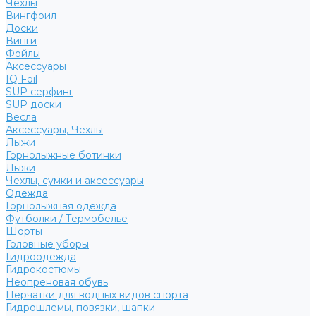
Чехлы
Вингфоил
Доски
Винги
Фойлы
Аксессуары
IQ Foil
SUP серфинг
SUP доски
Весла
Аксессуары, Чехлы
Лыжи
Горнолыжные ботинки
Лыжи
Чехлы, сумки и аксессуары
Одежда
Горнолыжная одежда
Футболки / Термобелье
Шорты
Головные уборы
Гидроодежда
Гидрокостюмы
Неопреновая обувь
Перчатки для водных видов спорта
Гидрошлемы, повязки, шапки