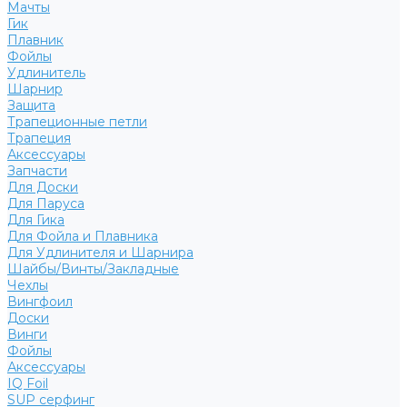
Мачты
Гик
Плавник
Фойлы
Удлинитель
Шарнир
Защита
Трапеционные петли
Трапеция
Аксессуары
Запчасти
Для Доски
Для Паруса
Для Гика
Для Фойла и Плавника
Для Удлинителя и Шарнира
Шайбы/Винты/Закладные
Чехлы
Вингфоил
Доски
Винги
Фойлы
Аксессуары
IQ Foil
SUP серфинг