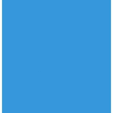
Аксессуары, Чехлы
Лыжи
Горнолыжные ботинки
Лыжи
Чехлы, сумки и аксессуары
Одежда
Горнолыжная одежда
Футболки / Термобелье
Шорты
Головные уборы
Гидроодежда
Гидрокостюмы
Неопреновая обувь
Перчатки для водных видов спорта
Гидрошлемы, повязки, шапки
Пончо
Футболки / Боди / Шорты / Штаны Неопреновые
Аксессуары
Ароматизаторы
Брелки
Жилеты
Модели
Наклейки
Очки солнцезащитные
Подушки на багажник / Увязочные ремни