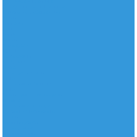
Для Фойла и Плавника
Для Удлинителя и Шарнира
Шайбы/Винты/Закладные
Чехлы
Вингфоил
Доски
Винги
Фойлы
Аксессуары
IQ Foil
SUP серфинг
SUP доски
Весла
Аксессуары, Чехлы
Лыжи
Горнолыжные ботинки
Лыжи
Чехлы, сумки и аксессуары
Одежда
Горнолыжная одежда
Футболки / Термобелье
Шорты
Головные уборы
Гидроодежда
Гидрокостюмы