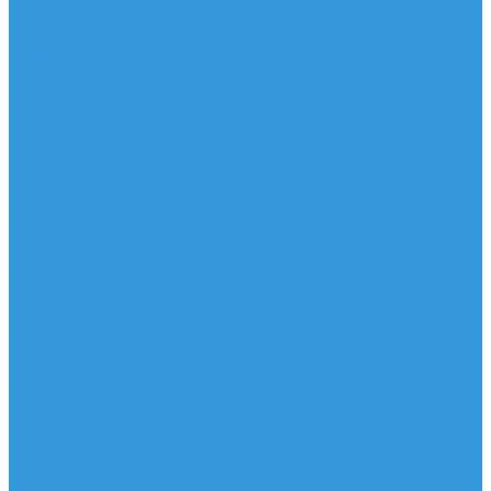
Мачты
Гик
Плавник
Фойлы
Удлинитель
Шарнир
Защита
Трапеционные петли
Трапеция
Аксессуары
Запчасти
Для Доски
Для Паруса
Для Гика
Чехлы
Вингфоил
Доски
Винги
Фойлы
Аксессуары
IQ Foil
SUP серфинг
SUP доски
Весла