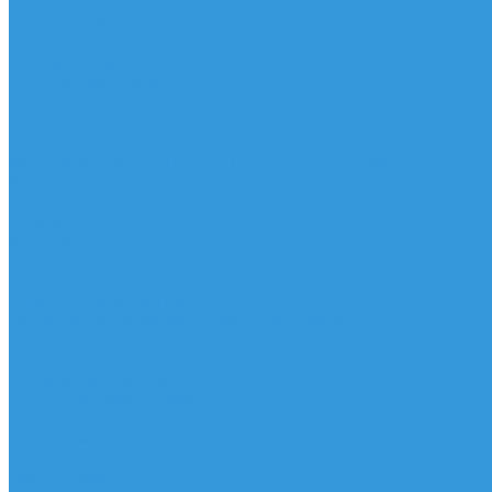
Шорты
Головные уборы
Гидроодежда
Гидрокостюмы
Неопреновая обувь
Перчатки для водных видов спорта
Гидрошлемы, повязки, шапки
Пончо
Футболки / Боди / Шорты / Штаны Неопреновые
Аксессуары
Ароматизаторы
Брелки
Жилеты
Модели
Наклейки
Очки солнцезащитные
Подушки на багажник / Увязочные ремни
Рем. комплект
Термокружки, Термосы
Учебная литература
Чехлы / рюкзаки / сумки
Шлем для водных видов спорта
Экшн-Камеры
...
Виндсерфинг