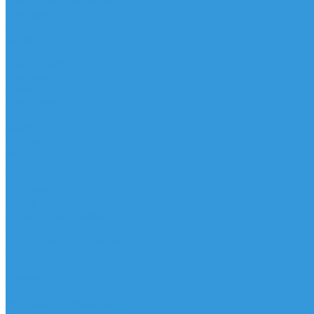
Трапеционные петли
Трапеция
Аксессуары
Запчасти
Для Доски
Для Паруса
Для Гика
Чехлы
Вингфоил
Доски
Винги
Фойлы
Аксессуары
IQ Foil
SUP серфинг
SUP доски
Весла
Аксессуары, Чехлы
Лыжи
Горнолыжные ботинки
Лыжи
Чехлы, сумки и аксессуары
Одежда
Горнолыжная одежда
Футболки / Термобелье