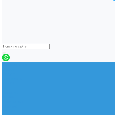
Виндсерфинг
Доски
Паруса
Комплекты
Мачты
Гик
Плавник
Фойлы
Удлинитель
Шарнир
Защита