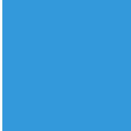
Трапеционные петли
Трапеция
Аксессуары
Запчасти
Для Доски
Для Паруса
Для Гика
Чехлы
Вингфоил
Доски
Винги
Фойлы
Аксессуары
IQ Foil
SUP серфинг
SUP доски
Весла
Аксессуары, Чехлы
Лыжи
Горнолыжные ботинки
Лыжи
Чехлы, сумки и аксессуары
Одежда
Горнолыжная одежда
Футболки / Термобелье