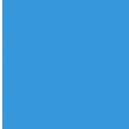
Шорты
Головные уборы
Гидроодежда
Гидрокостюмы
Неопреновая обувь
Перчатки для водных видов спорта
Гидрошлемы, повязки, шапки
Пончо
Футболки / Боди / Шорты / Штаны Неопреновые
Аксессуары
Ароматизаторы
Брелки
Жилеты
Модели
Наклейки
Очки солнцезащитные
Подушки на багажник / Увязочные ремни
Рем. комплект
Термокружки, Термосы
Учебная литература
Чехлы / рюкзаки / сумки
Шлем для водных видов спорта
Экшн-Камеры
...
Виндсерфинг