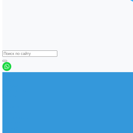
Виндсерфинг
Доски
Паруса
Комплекты
Мачты
Гик
Плавник
Фойлы
Удлинитель
Шарнир
Защита