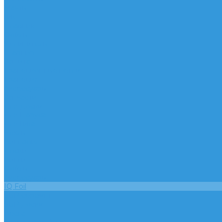
Мачты
Гик
Плавник
Фойлы
Удлинитель
Шарнир
Защита
Трапеционные петли
Трапеция
Аксессуары
Запчасти
Для Доски
Для Паруса
Для Гика
Чехлы
Вингфоил
Доски
Винги
Фойлы
Аксессуары
IQ Foil
SUP серфинг
SUP доски
Весла