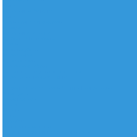
Аксессуары, Чехлы
Лыжи
Горнолыжные ботинки
Лыжи
Чехлы, сумки и аксессуары
Одежда
Горнолыжная одежда
Футболки / Термобелье
Шорты
Головные уборы
Гидроодежда
Гидрокостюмы
Неопреновая обувь
Перчатки для водных видов спорта
Гидрошлемы, повязки, шапки
Пончо
Футболки / Боди / Шорты / Штаны Неопреновые
Аксессуары
Ароматизаторы
Брелки
Жилеты
Модели
Наклейки
Очки солнцезащитные
Подушки на багажник / Увязочные ремни