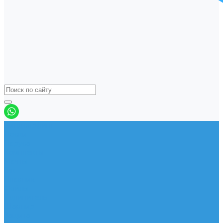
Виндсерфинг
Доски
Паруса
Комплекты
Мачты
Гик
Плавник
Фойлы
Удлинитель
Шарнир
Защита