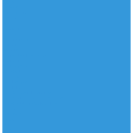
Доски
Паруса
Комплекты
Мачты
Гик
Плавник
Фойлы
Удлинитель
Шарнир
Защита
Трапеционные петли
Трапеция
Аксессуары
Запчасти
Для Доски
Для Паруса
Для Гика
Для Фойла и Плавника
Для Удлинителя и Шарнира
Шайбы/Винты/Закладные
Чехлы
Вингфоил
Доски
Винги
Фойлы