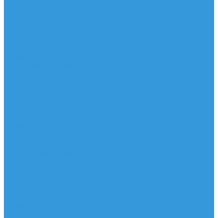
Аксессуары
IQ Foil
SUP серфинг
SUP доски
Весла
Аксессуары, Чехлы
Лыжи
Горнолыжные ботинки
Лыжи
Чехлы, сумки и аксессуары
Одежда
Горнолыжная одежда
Футболки / Термобелье
Шорты
Головные уборы
Гидроодежда
Гидрокостюмы
Неопреновая обувь
Перчатки для водных видов спорта
Гидрошлемы, повязки, шапки
Пончо
Футболки / Боди / Шорты / Штаны Неопреновые
Аксессуары
Ароматизаторы
Брелки