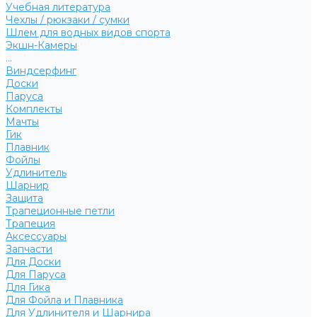
Учебная литература
Чехлы / рюкзаки / сумки
Шлем для водных видов спорта
Экшн-Камеры
...
Виндсерфинг
Доски
Паруса
Комплекты
Мачты
Гик
Плавник
Фойлы
Удлинитель
Шарнир
Защита
Трапеционные петли
Трапеция
Аксессуары
Запчасти
Для Доски
Для Паруса
Для Гика
Для Фойла и Плавника
Для Удлинителя и Шарнира