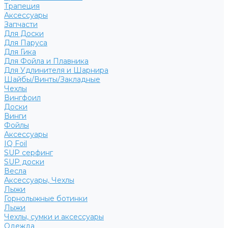
Трапеция
Аксессуары
Запчасти
Для Доски
Для Паруса
Для Гика
Для Фойла и Плавника
Для Удлинителя и Шарнира
Шайбы/Винты/Закладные
Чехлы
Вингфоил
Доски
Винги
Фойлы
Аксессуары
IQ Foil
SUP серфинг
SUP доски
Весла
Аксессуары, Чехлы
Лыжи
Горнолыжные ботинки
Лыжи
Чехлы, сумки и аксессуары
Одежда