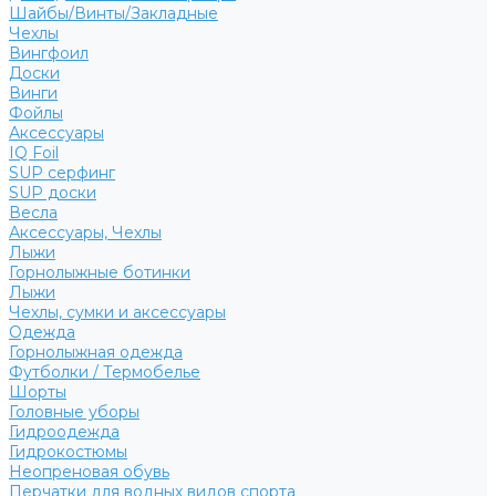
Шайбы/Винты/Закладные
Чехлы
Вингфоил
Доски
Винги
Фойлы
Аксессуары
IQ Foil
SUP серфинг
SUP доски
Весла
Аксессуары, Чехлы
Лыжи
Горнолыжные ботинки
Лыжи
Чехлы, сумки и аксессуары
Одежда
Горнолыжная одежда
Футболки / Термобелье
Шорты
Головные уборы
Гидроодежда
Гидрокостюмы
Неопреновая обувь
Перчатки для водных видов спорта