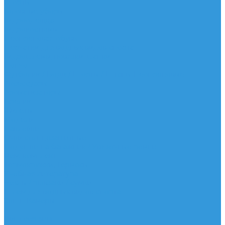
Шорты
Головные уборы
Гидроодежда
Гидрокостюмы
Неопреновая обувь
Перчатки для водных видов спорта
Гидрошлемы, повязки, шапки
Пончо
Футболки / Боди / Шорты / Штаны Неопреновые
Аксессуары
Ароматизаторы
Брелки
Жилеты
Модели
Наклейки
Очки солнцезащитные
Подушки на багажник / Увязочные ремни
Рем. комплект
Термокружки, Термосы
Учебная литература
Чехлы / рюкзаки / сумки
Шлем для водных видов спорта
Экшн-Камеры
...
Виндсерфинг