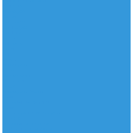
Трапеционные петли
Трапеция
Аксессуары
Запчасти
Для Доски
Для Паруса
Для Гика
Чехлы
Вингфоил
Доски
Винги
Фойлы
Аксессуары
IQ Foil
SUP серфинг
SUP доски
Весла
Аксессуары, Чехлы
Лыжи
Горнолыжные ботинки
Лыжи
Чехлы, сумки и аксессуары
Одежда
Горнолыжная одежда
Футболки / Термобелье