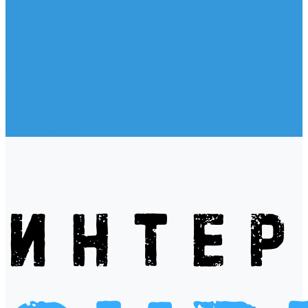
Жилеты
Модели
Наклейки
Очки солнцезащитные
Подушки на багажник / Увязочные ремни
Рем. комплект
Термокружки, Термосы
Учебная литература
Чехлы / рюкзаки / сумки
Шлем для водных видов спорта
Экшн-Камеры