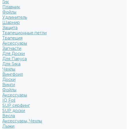
Гик
Плавник
Фойлы
Удлинитель
Шарнир
Защита
Трапеционные петли
Трапеция
Аксессуары
Запчасти
Для Доски
Для Паруса
Для Гика
Чехлы
Вингфоил
Доски
Винги
Фойлы
Аксессуары
IQ Foil
SUP серфинг
SUP доски
Весла
Аксессуары, Чехлы
Лыжи