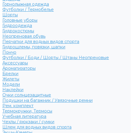
Горнолыжная одежда
Футболки / Термобелье
Шорты
Головные уборы
Гидроодежда
Гидрокостюмы
Неопреновая обувь
Перчатки для водных видов спорта
Гидрошлемы, повязки, шапки
Пончо
Футболки / Боди / Шорты / Штаны Неопреновые
Аксессуары
Ароматизаторы
Брелки
Жилеты
Модели
Наклейки
Очки солнцезащитные
Подушки на багажник / Увязочные ремни
Рем. комплект
Термокружки, Термосы
Учебная литература
Чехлы / рюкзаки / сумки
Шлем для водных видов спорта
Экшн-Камеры