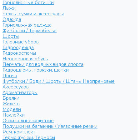
Горнолыжные ботинки
Лыжи
Чехлы, сумки и аксессуары
Одежда
Горнолыжная одежда
Футболки / Термобелье
Шорты
Головные уборы
Гидроодежда
Гидрокостюмы
Неопреновая обувь
Перчатки для водных видов спорта
Гидрошлемы, повязки, шапки
Пончо
Футболки / Боди / Шорты / Штаны Неопреновые
Аксессуары
Ароматизаторы
Брелки
Жилеты
Модели
Наклейки
Очки солнцезащитные
Подушки на багажник / Увязочные ремни
Рем. комплект
Термокружки, Термосы