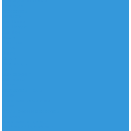
Трапеционные петли
Трапеция
Аксессуары
Запчасти
Для Доски
Для Паруса
Для Гика
Чехлы
Вингфоил
Доски
Винги
Фойлы
Аксессуары
IQ Foil
SUP серфинг
SUP доски
Весла
Аксессуары, Чехлы
Лыжи
Горнолыжные ботинки
Лыжи
Чехлы, сумки и аксессуары
Одежда
Горнолыжная одежда
Футболки / Термобелье