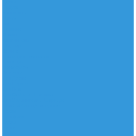
Доски
Паруса
Комплекты
Мачты
Гик
Плавник
Фойлы
Удлинитель
Шарнир
Защита
Трапеционные петли
Трапеция
Аксессуары
Запчасти
Для Доски
Для Паруса
Для Гика
Для Фойла и Плавника
Для Удлинителя и Шарнира
Шайбы/Винты/Закладные
Чехлы
Вингфоил
Доски
Винги
Фойлы