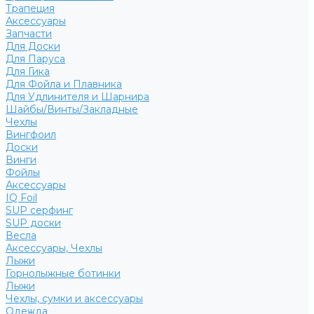
Трапеция
Аксессуары
Запчасти
Для Доски
Для Паруса
Для Гика
Для Фойла и Плавника
Для Удлинителя и Шарнира
Шайбы/Винты/Закладные
Чехлы
Вингфоил
Доски
Винги
Фойлы
Аксессуары
IQ Foil
SUP серфинг
SUP доски
Весла
Аксессуары, Чехлы
Лыжи
Горнолыжные ботинки
Лыжи
Чехлы, сумки и аксессуары
Одежда