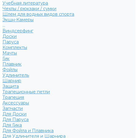
Учебная литература
Чехлы / рюкзаки / сумки
Шлем для водных видов спорта
Экшн-Камеры
...
Виндсерфинг
Доски
Паруса
Комплекты
Мачты
Гик
Плавник
Фойлы
Удлинитель
Шарнир
Защита
Трапеционные петли
Трапеция
Аксессуары
Запчасти
Для Доски
Для Паруса
Для Гика
Для Фойла и Плавника
Для Удлинителя и Шарнира