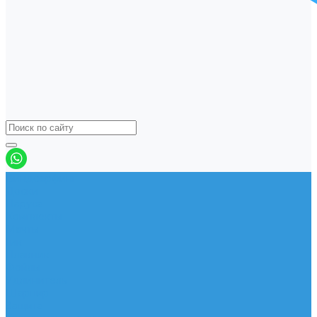
Виндсерфинг
Доски
Паруса
Комплекты
Мачты
Гик
Плавник
Фойлы
Удлинитель
Шарнир
Защита