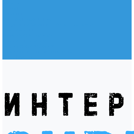
Жилеты
Модели
Наклейки
Очки солнцезащитные
Подушки на багажник / Увязочные ремни
Рем. комплект
Термокружки, Термосы
Учебная литература
Чехлы / рюкзаки / сумки
Шлем для водных видов спорта
Экшн-Камеры