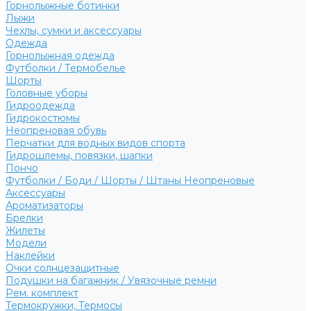
Горнолыжные ботинки
Лыжи
Чехлы, сумки и аксессуары
Одежда
Горнолыжная одежда
Футболки / Термобелье
Шорты
Головные уборы
Гидроодежда
Гидрокостюмы
Неопреновая обувь
Перчатки для водных видов спорта
Гидрошлемы, повязки, шапки
Пончо
Футболки / Боди / Шорты / Штаны Неопреновые
Аксессуары
Ароматизаторы
Брелки
Жилеты
Модели
Наклейки
Очки солнцезащитные
Подушки на багажник / Увязочные ремни
Рем. комплект
Термокружки, Термосы