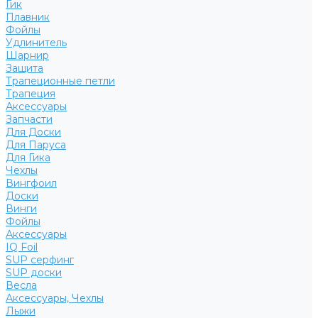
Гик
Плавник
Фойлы
Удлинитель
Шарнир
Защита
Трапеционные петли
Трапеция
Аксессуары
Запчасти
Для Доски
Для Паруса
Для Гика
Чехлы
Вингфоил
Доски
Винги
Фойлы
Аксессуары
IQ Foil
SUP серфинг
SUP доски
Весла
Аксессуары, Чехлы
Лыжи