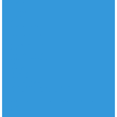
Аксессуары
IQ Foil
SUP серфинг
SUP доски
Весла
Аксессуары, Чехлы
Лыжи
Горнолыжные ботинки
Лыжи
Чехлы, сумки и аксессуары
Одежда
Горнолыжная одежда
Футболки / Термобелье
Шорты
Головные уборы
Гидроодежда
Гидрокостюмы
Неопреновая обувь
Перчатки для водных видов спорта
Гидрошлемы, повязки, шапки
Пончо
Футболки / Боди / Шорты / Штаны Неопреновые
Аксессуары
Ароматизаторы
Брелки