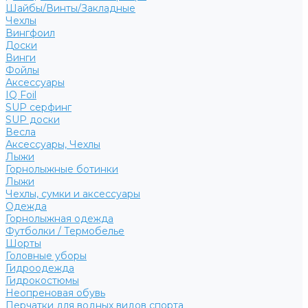
Шайбы/Винты/Закладные
Чехлы
Вингфоил
Доски
Винги
Фойлы
Аксессуары
IQ Foil
SUP серфинг
SUP доски
Весла
Аксессуары, Чехлы
Лыжи
Горнолыжные ботинки
Лыжи
Чехлы, сумки и аксессуары
Одежда
Горнолыжная одежда
Футболки / Термобелье
Шорты
Головные уборы
Гидроодежда
Гидрокостюмы
Неопреновая обувь
Перчатки для водных видов спорта