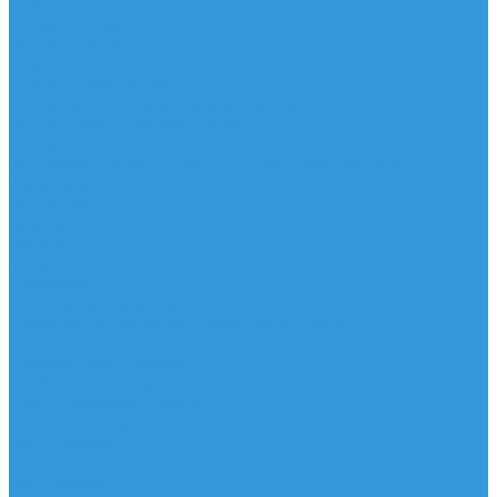
Шорты
Головные уборы
Гидроодежда
Гидрокостюмы
Неопреновая обувь
Перчатки для водных видов спорта
Гидрошлемы, повязки, шапки
Пончо
Футболки / Боди / Шорты / Штаны Неопреновые
Аксессуары
Ароматизаторы
Брелки
Жилеты
Модели
Наклейки
Очки солнцезащитные
Подушки на багажник / Увязочные ремни
Рем. комплект
Термокружки, Термосы
Учебная литература
Чехлы / рюкзаки / сумки
Шлем для водных видов спорта
Экшн-Камеры
...
Виндсерфинг