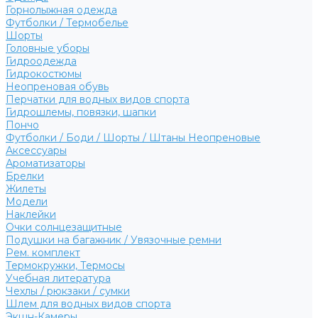
Горнолыжная одежда
Футболки / Термобелье
Шорты
Головные уборы
Гидроодежда
Гидрокостюмы
Неопреновая обувь
Перчатки для водных видов спорта
Гидрошлемы, повязки, шапки
Пончо
Футболки / Боди / Шорты / Штаны Неопреновые
Аксессуары
Ароматизаторы
Брелки
Жилеты
Модели
Наклейки
Очки солнцезащитные
Подушки на багажник / Увязочные ремни
Рем. комплект
Термокружки, Термосы
Учебная литература
Чехлы / рюкзаки / сумки
Шлем для водных видов спорта
Экшн-Камеры