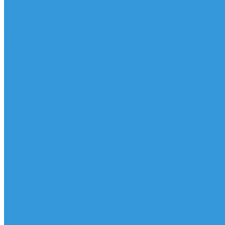
Мачты
Гик
Плавник
Фойлы
Удлинитель
Шарнир
Защита
Трапеционные петли
Трапеция
Аксессуары
Запчасти
Для Доски
Для Паруса
Для Гика
Чехлы
Вингфоил
Доски
Винги
Фойлы
Аксессуары
IQ Foil
SUP серфинг
SUP доски
Весла