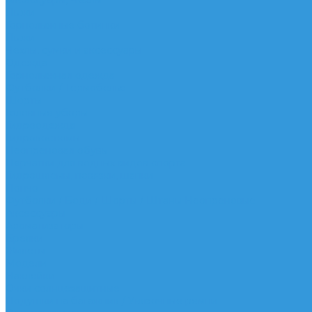
Аксессуары, Чехлы
Лыжи
Горнолыжные ботинки
Лыжи
Чехлы, сумки и аксессуары
Одежда
Горнолыжная одежда
Футболки / Термобелье
Шорты
Головные уборы
Гидроодежда
Гидрокостюмы
Неопреновая обувь
Перчатки для водных видов спорта
Гидрошлемы, повязки, шапки
Пончо
Футболки / Боди / Шорты / Штаны Неопреновые
Аксессуары
Ароматизаторы
Брелки
Жилеты
Модели
Наклейки
Очки солнцезащитные
Подушки на багажник / Увязочные ремни