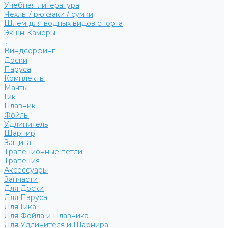
Учебная литература
Чехлы / рюкзаки / сумки
Шлем для водных видов спорта
Экшн-Камеры
...
Виндсерфинг
Доски
Паруса
Комплекты
Мачты
Гик
Плавник
Фойлы
Удлинитель
Шарнир
Защита
Трапеционные петли
Трапеция
Аксессуары
Запчасти
Для Доски
Для Паруса
Для Гика
Для Фойла и Плавника
Для Удлинителя и Шарнира