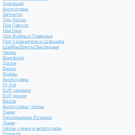
Трапеция
Аксессуары
Запчасти
Для Доски
Для Паруса
Для Гика
Для Фойла и Плавника
Для Удлинителя и Шарнира
Шайбы/Винты/Закладные
Чехлы
Вингфоил
Доски
Винги
Фойлы
Аксессуары
IQ Foil
SUP серфинг
SUP доски
Весла
Аксессуары, Чехлы
Лыжи
Горнолыжные ботинки
Лыжи
Чехлы, сумки и аксессуары
Одежда