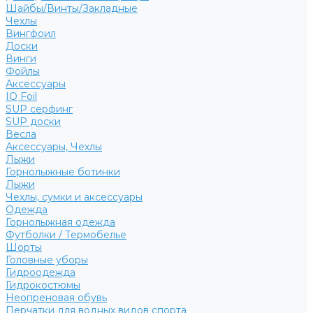
Шайбы/Винты/Закладные
Чехлы
Вингфоил
Доски
Винги
Фойлы
Аксессуары
IQ Foil
SUP серфинг
SUP доски
Весла
Аксессуары, Чехлы
Лыжи
Горнолыжные ботинки
Лыжи
Чехлы, сумки и аксессуары
Одежда
Горнолыжная одежда
Футболки / Термобелье
Шорты
Головные уборы
Гидроодежда
Гидрокостюмы
Неопреновая обувь
Перчатки для водных видов спорта