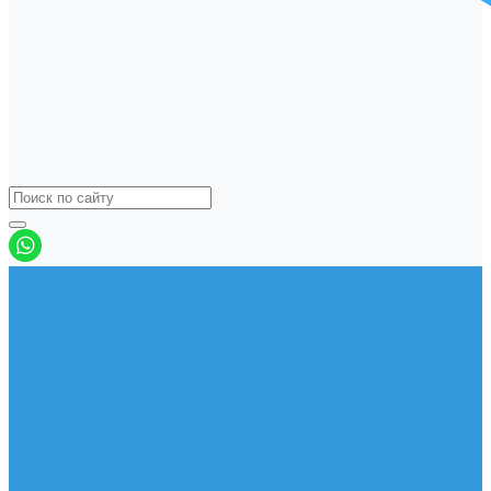
Виндсерфинг
Доски
Паруса
Комплекты
Мачты
Гик
Плавник
Фойлы
Удлинитель
Шарнир
Защита