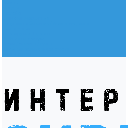
Жилеты
Модели
Наклейки
Очки солнцезащитные
Подушки на багажник / Увязочные ремни
Рем. комплект
Термокружки, Термосы
Учебная литература
Чехлы / рюкзаки / сумки
Шлем для водных видов спорта
Экшн-Камеры