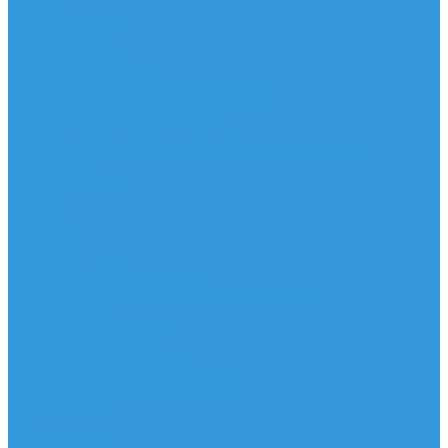
Шорты
Головные уборы
Гидроодежда
Гидрокостюмы
Неопреновая обувь
Перчатки для водных видов спорта
Гидрошлемы, повязки, шапки
Пончо
Футболки / Боди / Шорты / Штаны Неопреновые
Аксессуары
Ароматизаторы
Брелки
Жилеты
Модели
Наклейки
Очки солнцезащитные
Подушки на багажник / Увязочные ремни
Рем. комплект
Термокружки, Термосы
Учебная литература
Чехлы / рюкзаки / сумки
Шлем для водных видов спорта
Экшн-Камеры
...
Виндсерфинг