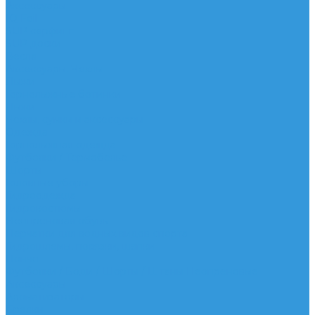
Аксессуары
IQ Foil
SUP серфинг
SUP доски
Весла
Аксессуары, Чехлы
Лыжи
Горнолыжные ботинки
Лыжи
Чехлы, сумки и аксессуары
Одежда
Горнолыжная одежда
Футболки / Термобелье
Шорты
Головные уборы
Гидроодежда
Гидрокостюмы
Неопреновая обувь
Перчатки для водных видов спорта
Гидрошлемы, повязки, шапки
Пончо
Футболки / Боди / Шорты / Штаны Неопреновые
Аксессуары
Ароматизаторы
Брелки