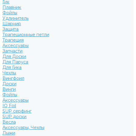
Гик
Плавник
Фойлы
Удлинитель
Шарнир
Защита
Трапеционные петли
Трапеция
Аксессуары
Запчасти
Для Доски
Для Паруса
Для Гика
Чехлы
Вингфоил
Доски
Винги
Фойлы
Аксессуары
IQ Foil
SUP серфинг
SUP доски
Весла
Аксессуары, Чехлы
Лыжи