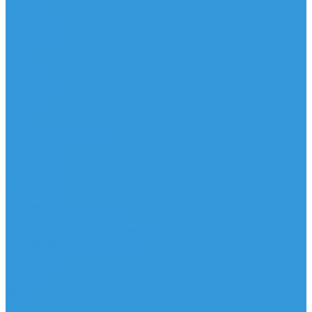
Доски
Паруса
Комплекты
Мачты
Гик
Плавник
Фойлы
Удлинитель
Шарнир
Защита
Трапеционные петли
Трапеция
Аксессуары
Запчасти
Для Доски
Для Паруса
Для Гика
Для Фойла и Плавника
Для Удлинителя и Шарнира
Шайбы/Винты/Закладные
Чехлы
Вингфоил
Доски
Винги
Фойлы