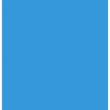
Трапеционные петли
Трапеция
Аксессуары
Запчасти
Для Доски
Для Паруса
Для Гика
Чехлы
Вингфоил
Доски
Винги
Фойлы
Аксессуары
IQ Foil
SUP серфинг
SUP доски
Весла
Аксессуары, Чехлы
Лыжи
Горнолыжные ботинки
Лыжи
Чехлы, сумки и аксессуары
Одежда
Горнолыжная одежда
Футболки / Термобелье