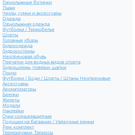
Горнолыжные ботинки
Лыжи
Чехлы, сумки и аксессуары
Одежда
Горнолыжная одежда
Футболки / Термобелье
Шорты
Головные уборы
Гидроодежда
Гидрокостюмы
Неопреновая обувь
Перчатки для водных видов спорта
Гидрошлемы, повязки, шапки
Пончо
Футболки / Боди / Шорты / Штаны Неопреновые
Аксессуары
Ароматизаторы
Брелки
Жилеты
Модели
Наклейки
Очки солнцезащитные
Подушки на багажник / Увязочные ремни
Рем. комплект
Термокружки, Термосы