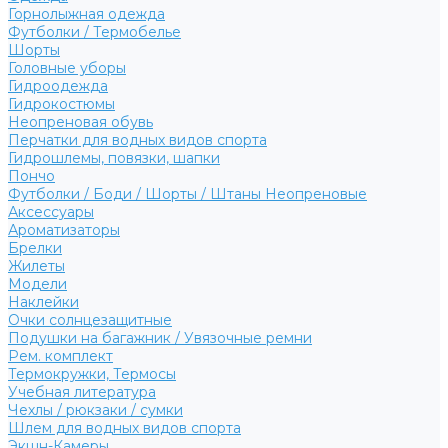
Горнолыжная одежда
Футболки / Термобелье
Шорты
Головные уборы
Гидроодежда
Гидрокостюмы
Неопреновая обувь
Перчатки для водных видов спорта
Гидрошлемы, повязки, шапки
Пончо
Футболки / Боди / Шорты / Штаны Неопреновые
Аксессуары
Ароматизаторы
Брелки
Жилеты
Модели
Наклейки
Очки солнцезащитные
Подушки на багажник / Увязочные ремни
Рем. комплект
Термокружки, Термосы
Учебная литература
Чехлы / рюкзаки / сумки
Шлем для водных видов спорта
Экшн-Камеры