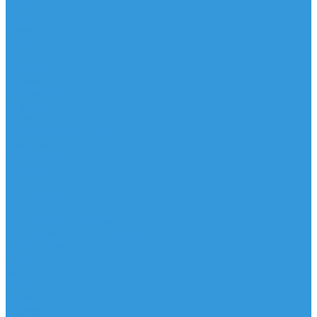
Доски
Паруса
Комплекты
Мачты
Гик
Плавник
Фойлы
Удлинитель
Шарнир
Защита
Трапеционные петли
Трапеция
Аксессуары
Запчасти
Для Доски
Для Паруса
Для Гика
Для Фойла и Плавника
Для Удлинителя и Шарнира
Шайбы/Винты/Закладные
Чехлы
Вингфоил
Доски
Винги
Фойлы