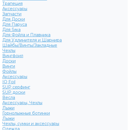
Трапеция
Аксессуары
Запчасти
Для Доски
Для Паруса
Для Гика
Для Фойла и Плавника
Для Удлинителя и Шарнира
Шайбы/Винты/Закладные
Чехлы
Вингфоил
Доски
Винги
Фойлы
Аксессуары
IQ Foil
SUP серфинг
SUP доски
Весла
Аксессуары, Чехлы
Лыжи
Горнолыжные ботинки
Лыжи
Чехлы, сумки и аксессуары
Одежда