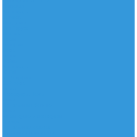
Трапеционные петли
Трапеция
Аксессуары
Запчасти
Для Доски
Для Паруса
Для Гика
Чехлы
Вингфоил
Доски
Винги
Фойлы
Аксессуары
IQ Foil
SUP серфинг
SUP доски
Весла
Аксессуары, Чехлы
Лыжи
Горнолыжные ботинки
Лыжи
Чехлы, сумки и аксессуары
Одежда
Горнолыжная одежда
Футболки / Термобелье