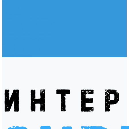
Жилеты
Модели
Наклейки
Очки солнцезащитные
Подушки на багажник / Увязочные ремни
Рем. комплект
Термокружки, Термосы
Учебная литература
Чехлы / рюкзаки / сумки
Шлем для водных видов спорта
Экшн-Камеры