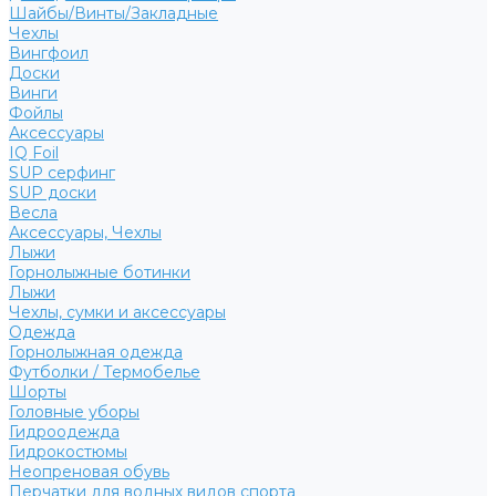
Шайбы/Винты/Закладные
Чехлы
Вингфоил
Доски
Винги
Фойлы
Аксессуары
IQ Foil
SUP серфинг
SUP доски
Весла
Аксессуары, Чехлы
Лыжи
Горнолыжные ботинки
Лыжи
Чехлы, сумки и аксессуары
Одежда
Горнолыжная одежда
Футболки / Термобелье
Шорты
Головные уборы
Гидроодежда
Гидрокостюмы
Неопреновая обувь
Перчатки для водных видов спорта