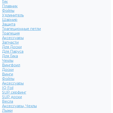
Гик
Плавник
Фойлы
Удлинитель
Шарнир
Защита
Трапеционные петли
Трапеция
Аксессуары
Запчасти
Для Доски
Для Паруса
Для Гика
Чехлы
Вингфоил
Доски
Винги
Фойлы
Аксессуары
IQ Foil
SUP серфинг
SUP доски
Весла
Аксессуары, Чехлы
Лыжи