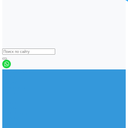
Виндсерфинг
Доски
Паруса
Комплекты
Мачты
Гик
Плавник
Фойлы
Удлинитель
Шарнир
Защита