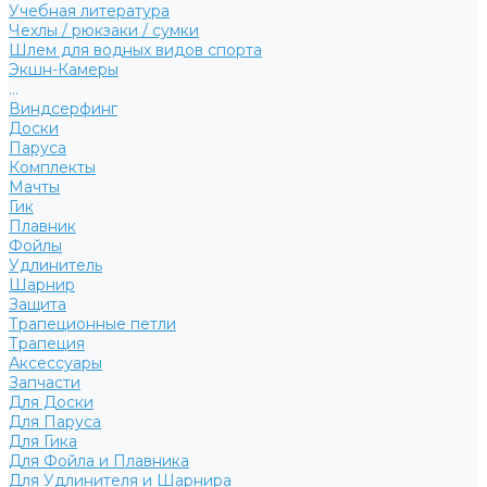
Учебная литература
Чехлы / рюкзаки / сумки
Шлем для водных видов спорта
Экшн-Камеры
...
Виндсерфинг
Доски
Паруса
Комплекты
Мачты
Гик
Плавник
Фойлы
Удлинитель
Шарнир
Защита
Трапеционные петли
Трапеция
Аксессуары
Запчасти
Для Доски
Для Паруса
Для Гика
Для Фойла и Плавника
Для Удлинителя и Шарнира