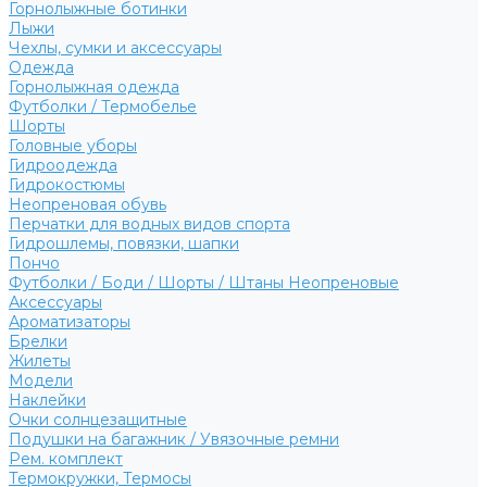
Горнолыжные ботинки
Лыжи
Чехлы, сумки и аксессуары
Одежда
Горнолыжная одежда
Футболки / Термобелье
Шорты
Головные уборы
Гидроодежда
Гидрокостюмы
Неопреновая обувь
Перчатки для водных видов спорта
Гидрошлемы, повязки, шапки
Пончо
Футболки / Боди / Шорты / Штаны Неопреновые
Аксессуары
Ароматизаторы
Брелки
Жилеты
Модели
Наклейки
Очки солнцезащитные
Подушки на багажник / Увязочные ремни
Рем. комплект
Термокружки, Термосы