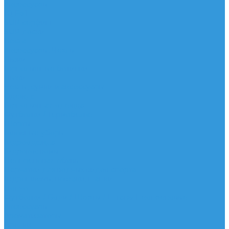
Аксессуары
IQ Foil
SUP серфинг
SUP доски
Весла
Аксессуары, Чехлы
Лыжи
Горнолыжные ботинки
Лыжи
Чехлы, сумки и аксессуары
Одежда
Горнолыжная одежда
Футболки / Термобелье
Шорты
Головные уборы
Гидроодежда
Гидрокостюмы
Неопреновая обувь
Перчатки для водных видов спорта
Гидрошлемы, повязки, шапки
Пончо
Футболки / Боди / Шорты / Штаны Неопреновые
Аксессуары
Ароматизаторы
Брелки