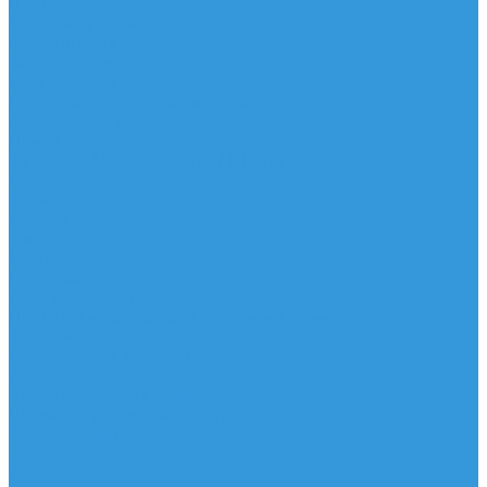
Шорты
Головные уборы
Гидроодежда
Гидрокостюмы
Неопреновая обувь
Перчатки для водных видов спорта
Гидрошлемы, повязки, шапки
Пончо
Футболки / Боди / Шорты / Штаны Неопреновые
Аксессуары
Ароматизаторы
Брелки
Жилеты
Модели
Наклейки
Очки солнцезащитные
Подушки на багажник / Увязочные ремни
Рем. комплект
Термокружки, Термосы
Учебная литература
Чехлы / рюкзаки / сумки
Шлем для водных видов спорта
Экшн-Камеры
...
Виндсерфинг