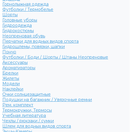
Горнолыжная одежда
Футболки / Термобелье
Шорты
Головные уборы
Гидроодежда
Гидрокостюмы
Неопреновая обувь
Перчатки для водных видов спорта
Гидрошлемы, повязки, шапки
Пончо
Футболки / Боди / Шорты / Штаны Неопреновые
Аксессуары
Ароматизаторы
Брелки
Жилеты
Модели
Наклейки
Очки солнцезащитные
Подушки на багажник / Увязочные ремни
Рем. комплект
Термокружки, Термосы
Учебная литература
Чехлы / рюкзаки / сумки
Шлем для водных видов спорта
Экшн-Камеры